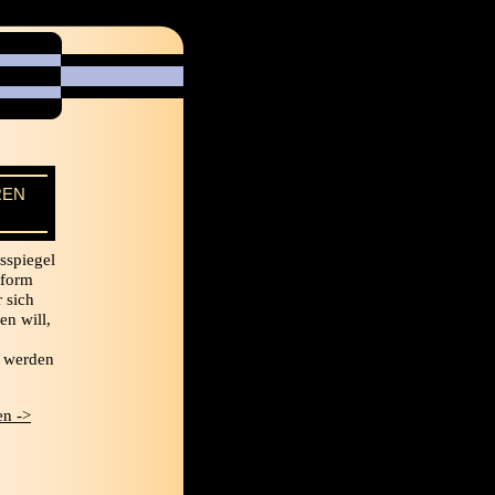
REN
sspiegel
tform
r sich
en will,
t werden
n ->