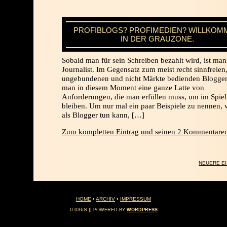
PROFIBLOGS? PROFIMEDIEN? WILLKOM
IN DER GRAUZONE.
Sobald man für sein Schreiben bezahlt wird, ist man
Journalist. Im Gegensatz zum meist recht sinnfreien
ungebundenen und nicht Märkte bedienden Bloggen
man in diesem Moment eine ganze Latte von
Anforderungen, die man erfüllen muss, um im Spiel
bleiben. Um nur mal ein paar Beispiele zu nennen, 
als Blogger tun kann, […]
Zum kompletten Eintrag
und seinen 2 Kommentaren
NEUERE E
HOME
•
ARCHIV
•
IMPRESSUM
0.036S ||
POWERED BY
WORDPRESS