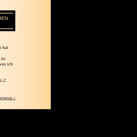
MEN
,
 hat
 zu
was ich
 ->
INTRÄGE »