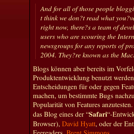
And for all of those people blog
t think we don?t read what you?ve 
right now, there?s a team of devel
users who are scouring the Inter
newsgroups for any reports of pr
2004. They?re known as the Ma
Blogs können aber bereits im Vorfe
Produktentwicklung benutzt werden
Entscheidungen für oder gegen Featu
machen, um bestimmte Bugs nachzu
Popularität von Features anzutesten.
Safari
das Blog eines der “
“-Entwic
Browser),
David Hyatt
, oder der En
Feereaders,
Brent Simmons
.