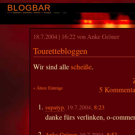
BLOGBAR
18.7.2004 | 16:22 von Anke Gröner
Tourettebloggen
Wir sind alle
scheiße
.
« Ältere Einträge
5 Kommentar
supatyp
, 19.7.2004,
8:23
danke fürs verlinken, o-commen
Anke Gröner
, 19.7.2004,
8:52