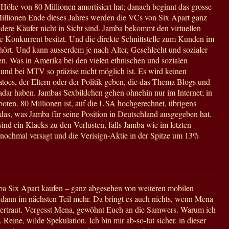
 Höhe von 80 Millionen amortisiert hat; danach beginnt das grosse
illionen Ende dieses Jahres werden die VCs von Six Apart ganz
dere Käufer nicht in Sicht sind. Jamba bekommt den virtuellen
e Konkurrent besitzt. Und die direkte Schnittstelle zum Kunden im
ehört. Und kann ausserdem je nach Alter, Geschlecht und sozialer
en. Was in Amerika bei den vielen ethnischen und sozialen
und bei MTV so präzise nicht möglich ist. Es wird keinen
toes, der Eltern oder der Politik geben, die das Thema Blogs und
adar haben. Jambas Sexbildchen gehen ohnehin nur im Internet; in
boten. 80 Millionen ist, auf die USA hochgerechnet, übrigens
das, was Jamba für seine Position in Deutschland ausgegeben hat.
ind ein Klacks zu den Verlusten, falls Jamba wie im letzten
ochmal versagt und die Verisign-Aktie in der Spitze um 13%
ba Six Apart kaufen – ganz abgesehen von weiteren mobilen
dann im nächsten Teil mehr. Da bringt es auch nichts, wenn Mena
r vertraut. Vergesst Mena, gewöhnt Euch an die Samwers. Warum ich
. Reine, wilde Spekulation. Ich bin mir ab-so-lut sicher, in dieser