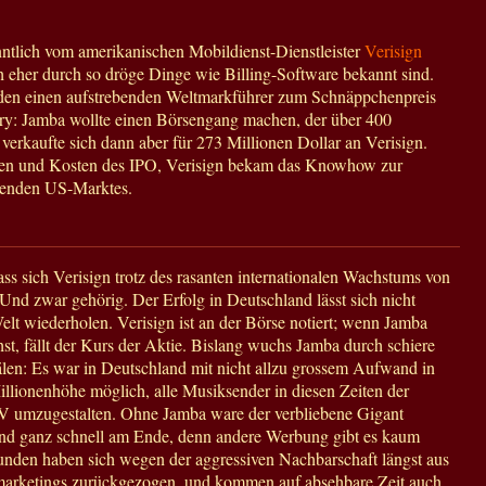
tlich vom amerikanischen Mobildienst-Dienstleister
Verisign
ch eher durch so dröge Dinge wie Billing-Software bekannt sind.
rden einen aufstrebenden Weltmarkführer zum Schnäppchenpreis
tory: Jamba wollte einen Börsengang machen, der über 400
, verkaufte sich dann aber für 273 Millionen Dollar an Verisign.
ken und Kosten des IPO, Verisign bekam das Knowhow zur
denden US-Marktes.
ass sich Verisign trotz des rasanten internationalen Wachstums von
 Und zwar gehörig. Der Erfolg in Deutschland lässt sich nicht
Welt wiederholen. Verisign ist an der Börse notiert; wenn Jamba
st, fällt der Kurs der Aktie. Bislang wuchs Jamba durch schiere
älen: Es war in Deutschland mit nicht allzu grossem Aufwand in
Millionenhöhe möglich, alle Musiksender in diesen Zeiten der
V umzugestalten. Ohne Jamba ware der verbliebene Gigant
d ganz schnell am Ende, denn andere Werbung gibt es kaum
unden haben sich wegen der aggressiven Nachbarschaft längst aus
marketings zurückgezogen, und kommen auf absehbare Zeit auch