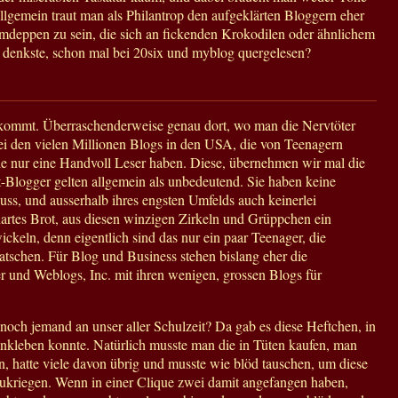
lgemein traut man als Philantrop den aufgeklärten Bloggern eher
umdeppen zu sein, die sich an fickenden Krokodilen oder ähnlichem
, denkste, schon mal bei 20six und myblog quergelesen?
kommt. Überraschenderweise genau dort, wo man die Nervtöter
ei den vielen Millionen Blogs in den USA, die von Teenagern
ie nur eine Handvoll Leser haben. Diese, übernehmen wir mal die
Blogger gelten allgemein als unbedeutend. Sie haben keine
uss, und ausserhalb ihres engsten Umfelds auch keinerlei
hartes Brot, aus diesen winzigen Zirkeln und Grüppchen ein
ckeln, denn eigentlich sind das nur ein paar Teenager, die
schen. Für Blog und Business stehen bislang eher die
und Weblogs, Inc. mit ihren wenigen, grossen Blogs für
 noch jemand an unser aller Schulzeit? Da gab es diese Heftchen, in
nkleben konnte. Natürlich musste man die in Tüten kaufen, man
, hatte viele davon übrig und musste wie blöd tauschen, um diese
zukriegen. Wenn in einer Clique zwei damit angefangen haben,