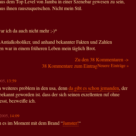
aus dem Top Level von Jamba in einer Szenebar gewesen zu sein,
us ihnen rauszuquetschen. Nicht mein Stil.
r ich da auch nicht mehr ;-)*
n Antialkoholiker, und anhand bekannter Fakten und Zahlen
n war in einem früheren Leben mein täglich Brot.
Zu den 38 Kommentaren ->
38 Kommentare zum Eintrag
Neuere Einträge »
005,
13:59
n weiteres problem in den usa, denn
da gibt es schon jemanden
, der
ekannt geworden ist. dass der sich seinen exzellenten ruf ohne
esst, bezweifle ich.
.2005,
14:09
en es im Moment mit dem Brand “
Jamster!
“