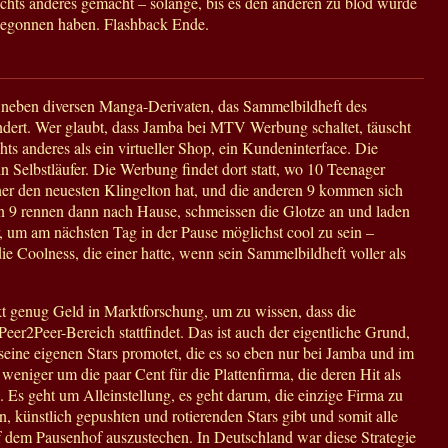
ichts anderes gemacht – solange, bis es den anderen zu blöd wurde
 begonnen haben. Flashback Ende.
 neben diversen Manga-Derivaten, das Sammelbildheft des
dert. Wer glaubt, dass Jamba bei MTV Werbung schaltet, täuscht
ichts anderes als ein virtueller Shop, ein Kundeninterface. Die
n Selbstläufer. Die Werbung findet dort statt, wo 10 Teenager
r den neuesten Klingelton hat, und die anderen 9 kommen sich
 9 rennen dann nach Hause, schmeissen die Glotze an und laden
, um am nächsten Tag in der Pause möglichst cool zu sein –
die Coolness, die einer hatte, wenn sein Sammelbildheft voller als
kt genug Geld in Marktforschung, um zu wissen, dass die
eer2Peer-Bereich stattfindet. Das ist auch der eigentliche Grund,
eine eigenen Stars promotet, die es so eben nur bei Jamba und im
 weniger um die paar Cent für die Plattenfirma, die deren Hit als
 Es geht um Alleinstellung, es geht darum, die einzige Firma zu
n, künstlich gepushten und rotierenden Stars gibt und somit alle
dem Pausenhof auszustechen. In Deutschland war diese Strategie