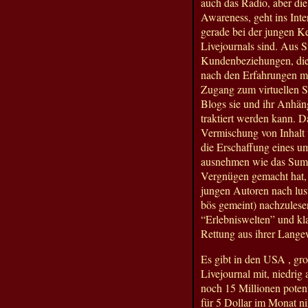
auch das Radio, aber di
Awareness, geht ins Int
gerade bei der jungen K
Livejournals sind. Aus S
Kundenbeziehungen, die 
nach den Erfahrungen mi
Zugang zum virtuellen S
Blogs sie und ihr Anhä
traktiert werden kann. D
Vermischung von Inhalt 
die Erschaffung eines u
ausnehmen wie das Summ
Vergnügen gemacht hat, 
jungen Autoren nach lu
bös gemeint) nachzulesen
“Erlebniswelten” und kla
Rettung aus ihrer Langew
Es gibt in den USA , gro
Livejournal mit, niedrig
noch 15 Millionen poten
für 5 Dollar im Monat ni