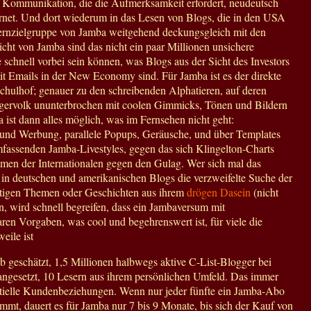
e Kommunikation, die die Aufmerksamkeit erfordert, neudeutsch
ernet. Und dort wiederum in das Lesen von Blogs, die in den USA
ernzielgruppe von Jamba weitgehend deckungsgleich mit den
icht von Jamba sind das nicht ein paar Millionen unsichere
schnell vorbei sein können, was Blogs aus der Sicht des Investors
t Emails in der New Economy sind. Für Jamba ist es der direkte
chulhof; genauer zu den schreibenden Alphatieren, auf deren
ngervolk ununterbrochen mit coolen Gimmicks, Tönen und Bildern
a ist dann alles möglich, was im Fernsehen nicht geht:
und Werbung, parallele Popups, Geräusche, und über Templates
mfassenden Jamba-Livestyles, gegen das sich Klingelton-Charts
en der Internationalen gegen den Gulag. Wer sich mal das
in deutschen und amerikanischen Blogs die verzweifelte Suche der
stigen Themen oder Geschichten aus ihrem
drögen
Dasein
(nicht
, wird schnell begreifen, dass ein Jambaversum mit
ren Vorgaben, was cool und begehrenswert ist, für viele die
eile ist
b geschätzt, 1,5 Millionen halbwegs aktive C-List-Blogger bei
 angesetzt, 10 Lesern aus ihrem persönlichen Umfeld. Das immer
tielle Kundenbeziehungen. Wenn nur jeder fünfte ein Jamba-Abo
mmt, dauert es für Jamba nur 7 bis 9 Monate, bis sich der Kauf von