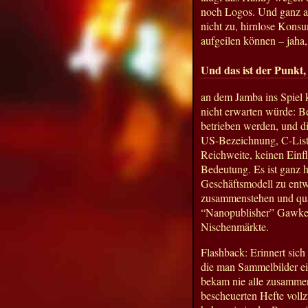
noch Logos. Und ganz al
nicht zu, hirnlose Kons
aufgeilen können – jaha
Und das ist der Punkt,
an dem Jamba ins Spiel 
nicht erwarten würde: B
betrieben werden, und d
US-Bezeichnung, C-List-
Reichweite, keinen Einfl
Bedeutung. Es ist ganz 
Geschäftsmodell zu entwi
zusammenstehen und quat
“Nanopublisher” Gawker 
Nischenmärkte.
Flashback: Erinnert sich
die man Sammelbilder ei
bekam nie alle zusammen
bescheuerten Hefte voll