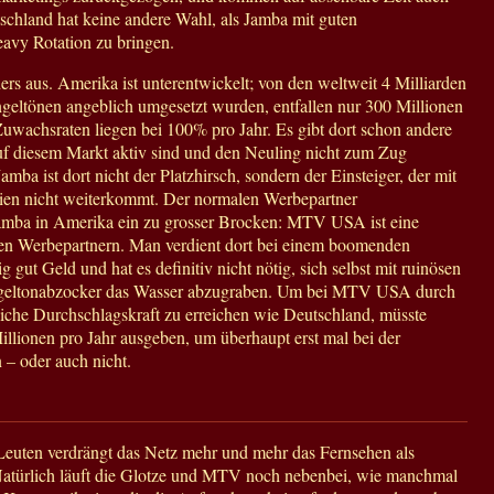
chland hat keine andere Wahl, als Jamba mit guten
avy Rotation zu bringen.
ers aus. Amerika ist unterentwickelt; von den weltweit 4 Milliarden
ngeltönen angeblich umgesetzt wurden, entfallen nur 300 Millionen
Zuwachsraten liegen bei 100% pro Jahr. Es gibt dort schon andere
uf diesem Markt aktiv sind und den Neuling nicht zum Zug
mba ist dort nicht der Platzhirsch, sondern der Einsteiger, der mit
ien nicht weiterkommt. Der normalen Werbepartner
Jamba in Amerika ein zu grosser Brocken: MTV USA ist eine
uten Werbepartnern. Man verdient dort bei einem boomenden
gut Geld und hat es definitiv nicht nötig, sich selbst mit ruinösen
ingeltonabzocker das Wasser abzugraben. Um bei MTV USA durch
che Durchschlagskraft zu erreichen wie Deutschland, müsste
llionen pro Jahr ausgeben, um überhaupt erst mal bei der
– oder auch nicht.
Leuten verdrängt das Netz mehr und mehr das Fernsehen als
atürlich läuft die Glotze und MTV noch nebenbei, wie manchmal