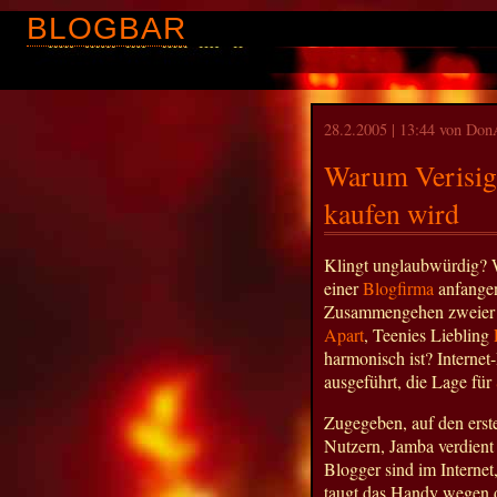
BLOGBAR
28.2.2005 | 13:44 von Do
Warum Verisign
kaufen wird
Klingt unglaubwürdig? W
einer
Blogfirma
anfangen
Zusammengehen zweier s
Apart
, Teenies Liebling
harmonisch ist? Interne
ausgeführt, die Lage für
Zugegeben, auf den erste
Nutzern, Jamba verdient
Blogger sind im Internet
taugt das Handy wegen d