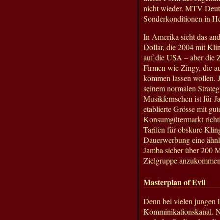
nicht wieder. MTV Deuts
Sonderkonditionen in He
In Amerika sieht das and
Dollar, die 2004 mit Kli
auf die USA – aber die 
Firmen wie Zingy, die a
kommen lassen wollen. Ja
seinem normalen Strateg
Musikfernsehen ist für 
etablierte Grösse mit g
Konsumgütermarkt richtig 
Tarifen für obskure Kl
Dauerwerbung eine ähnli
Jamba sicher über 200 Mi
Zielgruppe anzukommen 
Masterplan of Evil
Denn bei vielen jungen 
Komminikationskanal. N