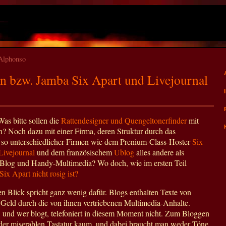
nAlphonso
 bzw. Jamba Six Apart und Livejournal
as bitte sollen die
Rattendesigner und Quengeltonerfinder
mit
? Noch dazu mit einer Firma, deren Struktur durch das
o unterschiedlicher Firmen wie dem Prenium-Class-Hoster
Six
Livejournal
und dem französischem
Ublog
alles andere als
t-Blog und Handy-Multimedia? Wo doch, wie im ersten Teil
Six Apart nicht rosig ist?
n Blick spricht ganz wenig dafür. Blogs enthalten Texte von
 Geld durch die von ihnen vertriebenen Multimedia-Anhalte.
, und wer blogt, telefoniert in diesem Moment nicht. Zum Bloggen
er miserablen Tastatur kaum, und dabei braucht man weder Töne