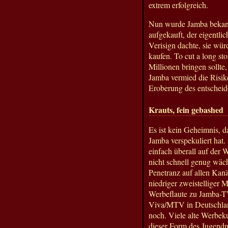
extrem erfolgreich.
Nun wurde Jamba bekann
aufgekauft, der eigentli
Verisign dachte, sie wü
kaufen. To cut a long s
Millionen bringen sollte
Jamba vermied die Risi
Eroberung des entschei
Krauts, fein gebashed
Es ist kein Geheimnis, d
Jamba verspekuliert hat.
einfach überall auf der 
nicht schnell genug wäch
Penetranz auf allen Kan
niedriger zweistelliger 
Werbeflaute zu Jamba-T
Viva/MTV in Deutschlan
noch. Viele alte Werbek
dieser Form des Jugend