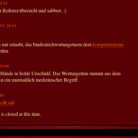
5:41
der Referrer-ßbersicht und sabbert. ;)
005,
16:51
ch mir erlaubt, das bindestrichwortungetuem dem
kompetenzteam
rfen.
19:09
 Hände in holde Unschuld. Das Wortungetüm stammt aus dem
st ein mutmaßlich medizinischer Begriff.
40
ciR eid
s closed at this time.