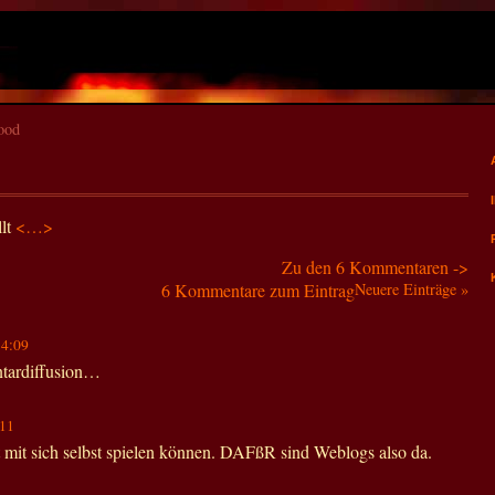
ood
llt
<…>
Zu den 6 Kommentaren ->
6 Kommentare zum Eintrag
Neuere Einträge »
14:09
tardiffusion…
:11
t mit sich selbst spielen können. DAFßR sind Weblogs also da.