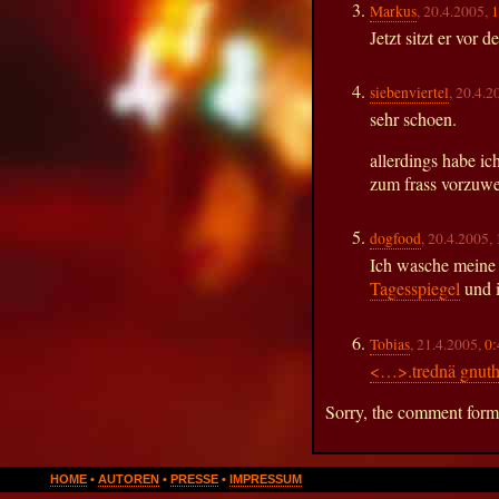
Markus
, 20.4.2005,
1
Jetzt sitzt er vor 
siebenviertel
, 20.4.2
sehr schoen.
allerdings habe i
zum frass vorzuwe
dogfood
, 20.4.2005,
Ich wasche meine
Tagesspiegel
und i
Tobias
, 21.4.2005,
0:
<…>.trednä gnuth
Sorry, the comment form i
HOME
•
AUTOREN
•
PRESSE
•
IMPRESSUM