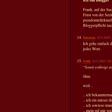
Frank, auf der Su
Frust von der Seele
pseudointellektue
Bloggerpflicht n
Bateman
, 10.5.2005,
Ich gehe einfach 
jedes Wort.
frank
, 10.5.2005,
22
“
Somit erübrigt si
öhm.
weil ..
.. ich bekannterm
.. ich ein mieser d
.. ich sowieso imm
.. mein ruf mir vor