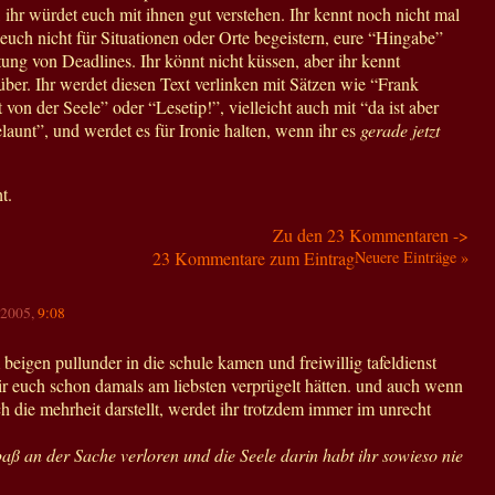
 ihr würdet euch mit ihnen gut verstehen. Ihr kennt noch nicht mal
 euch nicht für Situationen oder Orte begeistern, eure “Hingabe”
ltung von Deadlines. Ihr könnt nicht küssen, aber ihr kennt
ber. Ihr werdet diesen Text verlinken mit Sätzen wie “Frank
t von der Seele” oder “Lesetip!”, vielleicht auch mit “da ist aber
launt”, und werdet es für Ironie halten, wenn ihr es
gerade jetzt
t.
Zu den 23 Kommentaren ->
23 Kommentare zum Eintrag
Neuere Einträge »
5.2005,
9:08
m beigen pullunder in die schule kamen und freiwillig tafeldienst
r euch schon damals am liebsten verprügelt hätten. und auch wenn
ch die mehrheit darstellt, werdet ihr trotzdem immer im unrecht
paß an der Sache verloren und die Seele darin habt ihr sowieso nie