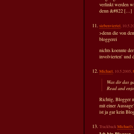
verlinkt werden w
denn &#822 […]
siebenviertel
, 10.5.2
>denn die von den
bloggerei
nichts koennte der 
involvierten’ und 
Michael
, 10.5.2005,
Was dir das g
Read and enjo
Richtig, Blogger 
mit einer Aussage?
ist ja gar kein Blo
Trackback
Michael's
Ich bin Blogger