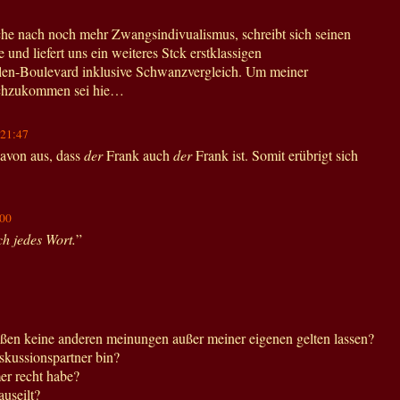
che nach noch mehr Zwangsindivualismus, schreibt sich seinen
 und liefert uns ein weiteres Stck erstklassigen
llen-Boulevard inklusive Schwanzvergleich. Um meiner
achzukommen sei hie…
21:47
davon aus, dass
der
Frank auch
der
Frank ist. Somit erübrigt sich
:00
ch jedes Wort.
”
aßen keine anderen meinungen außer meiner eigenen gelten lassen?
iskussionspartner bin?
er recht habe?
auseilt?