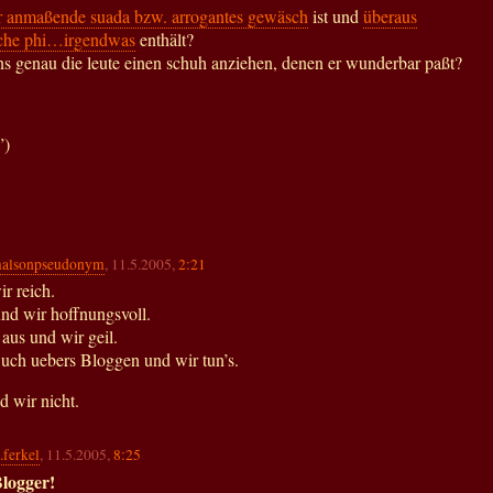
är anmaßende suada bzw. arrogantes gewäsch
ist und
überaus
liche phi…irgendwas
enthält?
ens genau die leute einen schuh anziehen, denen er wunderbar paßt?
”)
alsonpseudonym
, 11.5.2005,
2:21
r reich.
 und wir hoffnungsvoll.
 aus und wir geil.
Buch uebers Bloggen und wir tun’s.
d wir nicht.
.ferkel
, 11.5.2005,
8:25
Blogger!