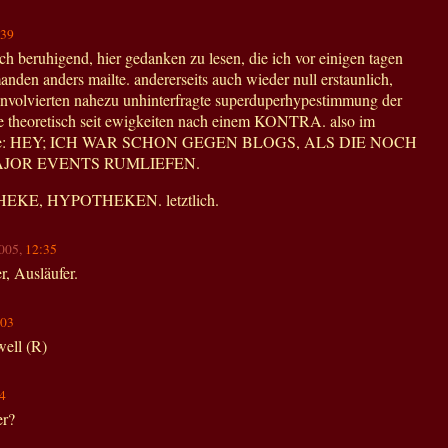
:39
ch beruhigend, hier gedanken zu lesen, die ich vor einigen tagen
nden anders mailte. andererseits auch wieder null erstaunlich,
involvierten nahezu unhinterfragte superduperhypestimmung der
te theoretisch seit ewigkeiten nach einem KONTRA. also im
sinne: HEY; ICH WAR SCHON GEGEN BLOGS, ALS DIE NOCH
JOR EVENTS RUMLIEFEN.
EKE, HYPOTHEKEN. letztlich.
2005,
12:35
r, Ausläufer.
:03
nwell (R)
4
er?