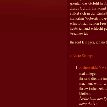
spontan das Gefühl habt,
dieses Gefühl. Ihr könnt
äußert sich in der Einha
immerhin Webseiten darü
schreibt sich seinen Frus
heute jemand schlecht ge
trotzdem
tut.
Ihr seid Blogger, ich nich
« Ältere Einträge
Andreas (dekaf)
, 9.
mal anlegen:
ihr seid die, die i
machten, wofür wi
ihr zwischenzeitli
bleiben.
Â»
Ihr habt den S
bemerkt.
Â«