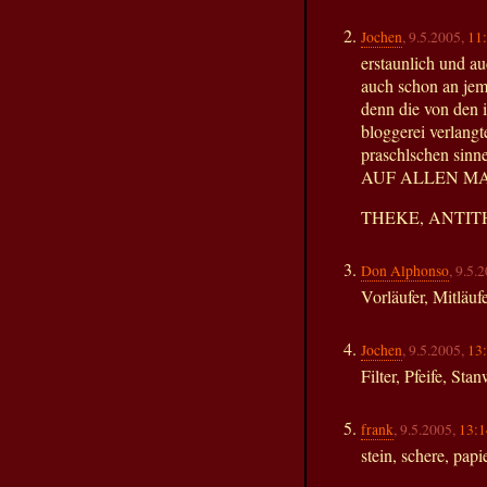
Jochen
, 9.5.2005,
11
erstaunlich und au
auch schon an jema
denn die von den 
bloggerei verlang
praschlschen 
AUF ALLEN MA
THEKE, ANTITH
Don Alphonso
, 9.5.
Vorläufer, Mitläufe
Jochen
, 9.5.2005,
13
Filter, Pfeife, Sta
frank
, 9.5.2005,
13:1
stein, schere, papi