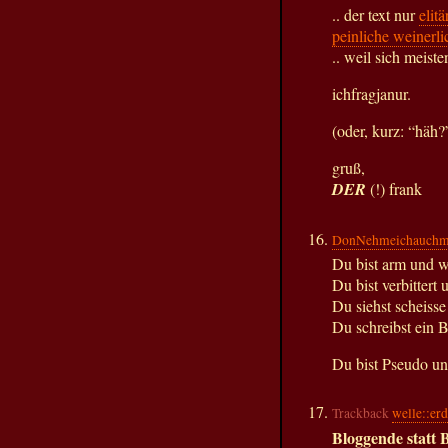
.. der text nur
elit
peinliche weiner
.. weil sich meist
ichfragjanur.
(oder, kurz: “häh?
gruß,
DER
(!) frank
DonNehmeichauchm
Du bist arm und wi
Du bist verbittert
Du siehst scheisse
Du schreibst ein 
Du bist Pseudo un
Trackback
welle::erd
Bloggende statt 