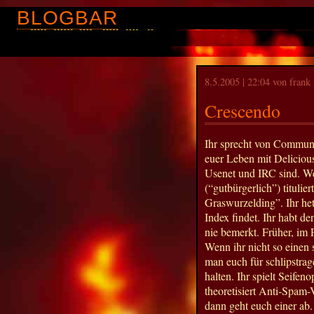
BLOGBAR
8.5.2005 | 22:04 von frank
Crescendo
Ihr sprecht von Communi
euer Leben mit Deliciou
Usenet und IRC sind. We
(“gutbürgerlich”) titulier
Graswurzelding”. Ihr het
Index findet. Ihr habt d
nie bemerkt. Früher, im 
Wenn ihr nicht so eine
man euch für schlipstra
halten. Ihr spielt Seife
theoretisiert Anti-Spam
dann geht euch einer ab.