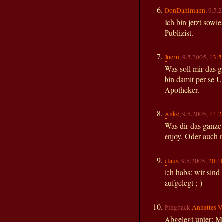
DonDahlmann
, 9.5.
Ich bin jetzt sowi
Publizist.
Joern
, 9.5.2005,
13:5
Was soll mir das 
bin damit per se 
Apotheker.
Anke
, 9.5.2005,
14:2
Was dir das ganze
enjoy. Oder auch n
claus
, 9.5.2005,
20:1
ich habs: wir sind
aufgelegt ;-)
Pingback
Annettes V
Abgelegt unter: M