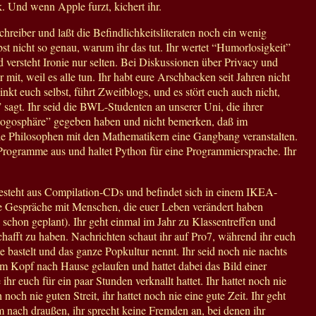
. Und wenn Apple furzt, kichert ihr.
chreiber und laßt die Befindlichkeitsliteraten noch ein wenig
lbst nicht so genau, warum ihr das tut. Ihr wertet “Humorlosigkeit”
d versteht Ironie nur selten. Bei Diskussionen über Privacy und
r mit, weil es alle tun. Ihr habt eure Arschbacken seit Jahren nicht
inkt euch selbst, führt Zweitblogs, und es stört euch auch nicht,
sagt. Ihr seid die BWL-Studenten an unserer Uni, die ihrer
logosphäre” gegeben haben und nicht bemerken, daß im
e Philosophen mit den Mathematikern eine Gangbang veranstalten.
-Programme aus und haltet Python für eine Programmiersprache. Ihr
steht aus Compilation-CDs und befindet sich in einem IKEA-
nie Gespräche mit Menschen, die euer Leben verändert haben
es schon geplant). Ihr geht einmal im Jahr zu Klassentreffen und
schafft zu haben. Nachrichten schaut ihr auf Pro7, während ihr euch
e bastelt und das ganze Popkultur nennt. Ihr seid noch nie nachts
im Kopf nach Hause gelaufen und hattet dabei das Bild einer
ihr euch für ein paar Stunden verknallt hattet. Ihr hattet noch nie
 noch nie guten Streit, ihr hattet noch nie eine gute Zeit. Ihr geht
 nach draußen, ihr sprecht keine Fremden an, bei denen ihr