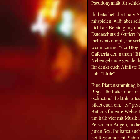
Pseudonymität für schick
Ihr belächelt die Diary-S
mitspielen, wißt aber se
nicht als Beleidigung un
Datenschutz diskutiert ih
mehr entkrampft, ihr verl
wenn jemand “der Blog” 
Caféteria den namen “B
Nebengebäude gerade di
Ihr denkt euch Affiliate
habt “Idole”.
Eure Plattensammlung be
Regal. Ihr hattet noch 
(schließlich habt ihr all
bildet euch ein, “es” ge
Buttons für eure Webseit
um halb vier mit Musik 
Person vor Augen, in die 
guten Sex, ihr hattet auch
bei Regen nur mit Schirm