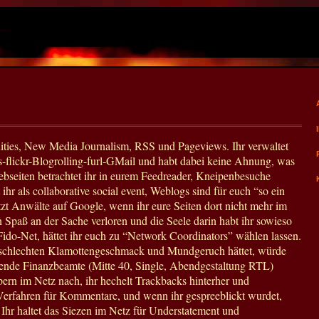
ties, New Media Journalism, RSS und Pageviews. Ihr verwaltet
s-flickr-Blogrolling-furl-GMail und habt dabei keine Ahnung, was
bseiten betrachtet ihr in eurem Feedreader, Kneipenbesuche
t ihr als collaborative social event, Weblogs sind für euch “so ein
zt Anwälte auf Google, wenn ihr eure Seiten dort nicht mehr im
en Spaß an der Sache verloren und die Seele darin habt ihr sowieso
Fido-Net, hättet ihr euch zu “Network Coordinators” wählen lassen.
n schlechten Klamottengeschmack und Mundgeruch hättet, würde
gende Finanzbeamte (Mitte 40, Single, Abendgestaltung RTL)
nopern im Netz nach, ihr hechelt Trackbacks hinterher und
-Verfahren für Kommentare, und wenn ihr gespreeblickt wurdet,
 Ihr haltet das Siezen im Netz für Understatement und