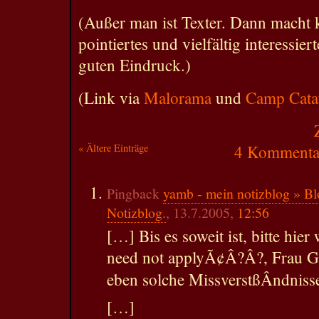
(Außer man ist Texter. Dann macht 
pointiertes und vielfältig interessie
guten Eindruck.)
(Link via
Malorama
und
Camp Cata
« Ältere Einträge
4 Kommentar
Pingback
yamb - mein notizblog » Bl
Notizblog.
, 13.7.2005,
12:56
[…] Bis es soweit ist, bitte hi
need not applyÃ¢Â?Â?, Frau Gr
eben solche MissverstßÂndniss
[…]