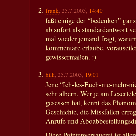
frank
, 25.7.2005,
14:40
faßt einige der “bedenken” gan
ab sofort als standardantwort 
mal wieder jemand fragt, warum
kommentare erlaube. vorauseile
gewissermaßen. :)
hilli
, 25.7.2005,
19:01
Jene “Ich-les-Euch-nie-mehr-nic
sehr albern. Wer je am Lesertel
gesessen hat, kennt das Phänom
Geschichte, die Missfallen erreg
Anrufe und Aboabbestellungsd
Diese Pointenversauerei ist alle