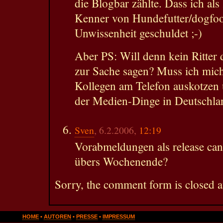
die Blogbar zählte. Dass ich al
Kenner von Hundefutter/dogfood
Unwissenheit geschuldet ;-)
Aber PS: Will denn kein Ritter
zur Sache sagen? Muss ich mic
Kollegen am Telefon auskotzen 
der Medien-Dinge in Deutschla
Sven
, 6.2.2006,
12:19
Vorabmeldungen als release can
übers Wochenende?
Sorry, the comment form is closed at
HOME
•
AUTOREN
•
PRESSE
•
IMPRESSUM