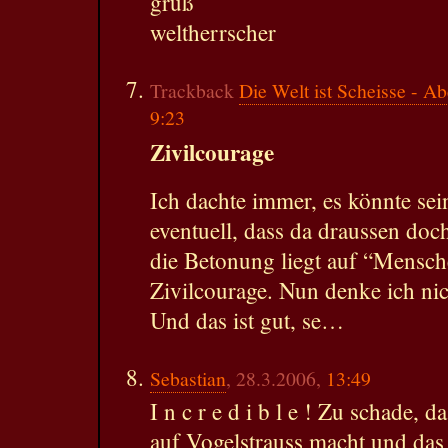
gruß
weltherrscher
Trackback
Die Welt ist Scheisse - A
9:23
Zivilcourage
Ich dachte immer, es könnte sei
eventuell, dass da draussen do
die Betonung liegt auf “Mensch
Zivilcourage. Nun denke ich nic
Und das ist gut, se…
Sebastian
, 28.3.2006,
13:49
I n c r e d i b l e ! Zu schade, d
auf Vogelstrauss macht und das