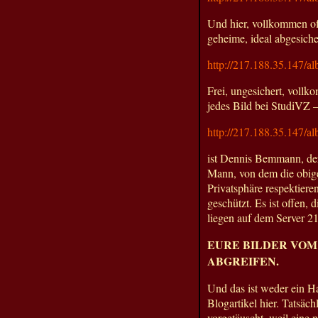
Und hier, vollkommen off
geheime, ideal abgesiche
http://217.188.35.147/
Frei, ungesichert, voll
jedes Bild bei StudiVZ –
http://217.188.35.147
ist Dennis Bemmann, de
Mann, von dem die obig
Privatsphäre respektiere
geschützt. Es ist offen, 
liegen auf dem Server 21
EURE BILDER VOM 
ABGREIFEN.
Und das ist weder ein Ha
Blogartikel hier. Tatsäc
vorgetäuscht, weil eine 