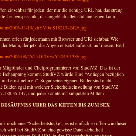
en einsehbar für jeden, der nur die richtige URL hat, das streng
rte Lesbenspassbild, das angeblich allein Juliane sehen kann:
albums/2006-11/19/jzhYV0/nS182LT-2426.jpg
kommen offen für jedermann mit Browser und URl sichtbar. Wie
 der Mann, der jetzt die Augen entsetzt aufreisst, auf diesem Bild
/albums/2006-08/25/TzDf0V/wY5049-1386.jpg
r Mitgründer und Chefprogrammierer von StudiVZ. Das ist der
e Behauptung kommt, StudiVZ würde Eure “Anliegen bezüglich
n und ernst nehmen”. Sogar seine eigenen Bilder sind nicht
die Bilder, egal mit welcher Sicherheitseinstellung von StudiVZ
7.188.35.147, und jeder könnte mit simpelsten Mitteln
BESÄUFNISS ÜBER DAS KIFFEN BIS ZUM SEX
ck noch eine “Sicherheitslücke”, es ist einfach so offen wie dieser
hlich wird bei StudiVZ so eine gewisse Datensicherheit
nicht verwertbare Bild-URL in den Eigenschaften erscheint: