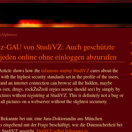
onAlphonso
tz-GAU von StudiVZ: Auch geschützte
r jeden online ohne einloggen abzurufen
Article shows how the
infamous startup StudiVZ
cares about the
with the highest security standards set in the profile of the users,
and an internet connection can browse all the hidden, maybe
es (sex, drugs, rockŽnŽroll orgies noone should see) by simply by
tures without registring at StudiVZ. This is definitely not a bug or
all pictures on a webserver without the slightest securuety
Bekannte bei mir, eine Jura-Doktorandin aus München.
eingehend mit der Frage beschäftigt, wie die Datensicherheit bei
 StudiVZ aussieht.
StudiVZ selbst behauptet ja
: