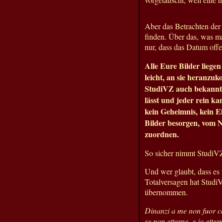
Aber das Betrachten de
finden. Über das, was m
nur, dass das Datum offen
Alle Eure Bilder liegen
leicht, an sie heranzuk
StudiVZ auch bekannt s
lässt und jeder rein ka
kein Geheimnis, kein E
Bilder besorgen, vom N
zuordnen.
So sicher nimmt StudiVZ
Und wer glaubt, dass es 
Totalversagen hat Studi
übernommen.
Dinanzi a me non fuor c
se non etterne, e io ette