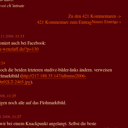
voi ch’intrate
Zu den 421 Kommentaren ->
421 Kommentare zum Eintrag
Neuere Einträge »
0.11.2006,
11:13
oniert auch bei Facebook:
n-wenzlaff.de/?p=130
:24
och die beiden letzteren studivz-bilder-links ändern. verweisen
elmarktbild (
http://217.188.35.147/albums/2006-
n92LT-2465.jpg
).
2006,
11:25
igen noch alle auf das Flohmarktbild.
11.2006,
11:27
ir bei einem Knackpunkt angelangt. Selbst die beste