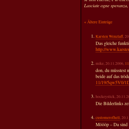
Lasciate ogne speranza, 
« Ältere Einträge
Karsten Wenzlaff
, 2
Das gleiche funkti
http://www.karste
mike, 20.11.2006,
11
don, du müsstest n
beide auf das tröd
11/19/5qw5V0/1D
hockeystick, 20.11.
Die Bilderlinks ze
customerofhell
, 20.
Möööp – Da sind w