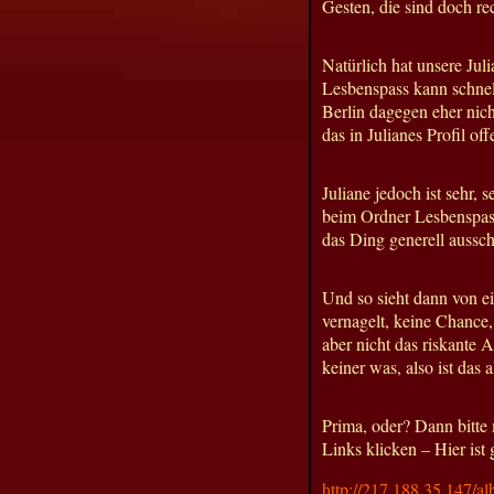
Gesten, die sind doch r
Natürlich hat unsere Jul
Lesbenspass kann schnell
Berlin dagegen eher nich
das in Julianes Profil o
Juliane jedoch ist sehr, s
beim Ordner Lesbenspass,
das Ding generell ausschl
Und so sieht dann von e
vernagelt, keine Chance,
aber nicht das riskante
keiner was, also ist das al
Prima, oder? Dann bitte 
Links klicken – Hier ist 
http://217.188.35.147