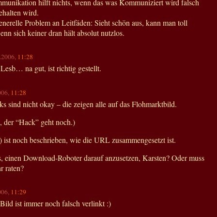
unikation hilft nichts, wenn das was Kommuniziert wird falsch
gehalten wird.
enerelle Problem an Leitfäden: Sieht schön aus, kann man toll
nn sich keiner dran hält absolut nutzlos.
1.2006,
11:28
Lesb… na gut, ist richtig gestellt.
006,
11:28
 sind nicht okay – die zeigen alle auf das Flohmarktbild.
, der “Hack” geht noch.)
) ist noch beschrieben, wie die URL zusammengesetzt ist.
s, einen Download-Roboter darauf anzusetzen, Karsten? Oder muss
r raten?
006,
11:29
ild ist immer noch falsch verlinkt :)