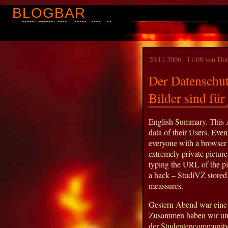
BLOGBAR
20.11.2006 | 11:08 von D
Der Datenschu
Bilder sind fü
English Summary. This 
data of their Users. Even 
everyone with a browser 
extremely private pictur
typing the URL of the pic
a hack – StudiVZ stored 
meassures.
Gestern Abend war eine 
Zusammen haben wir uns 
der Studentencommunity