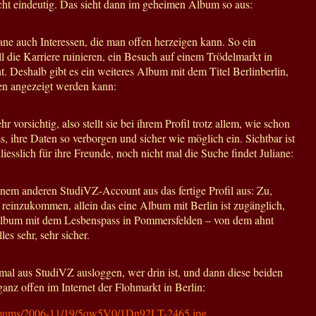
echt eindeutig. Das sieht dann im geheimen Album so aus:
iane auch Interessen, die man offen herzeigen kann. So ein
 die Karriere ruinieren, ein Besuch auf einem Trödelmarkt in
t. Deshalb gibt es ein weiteres Album mit dem Titel Berlinberlin,
ffen angezeigt werden kann:
ehr vorsichtig, also stellt sie bei ihrem Profil trotz allem, wie schon
 ihre Daten so verborgen und sicher wie möglich ein. Sichtbar ist
iesslich für ihre Freunde, noch nicht mal die Suche findet Juliane:
inem anderen StudiVZ-Account aus das fertige Profil aus: Zu,
 reinzukommen, allein das eine Album mit Berlin ist zugänglich,
 Album mit dem Lesbenspass in Pommersfelden – von dem ahnt
les sehr, sehr sicher.
mal aus StudiVZ ausloggen, wer drin ist, und dann diese beiden
ganz offen im Internet der Flohmarkt in Berlin:
/albums/2006-11/19/5qw5V0/1Dn92LT-2465.jpg