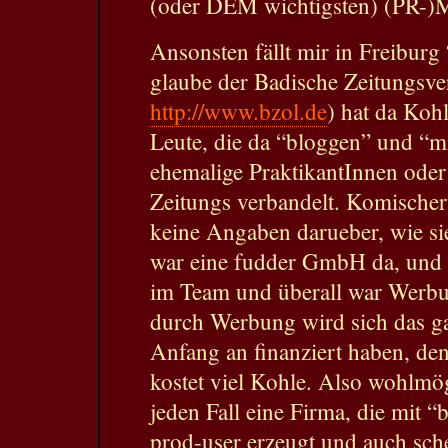
(oder DEM wichtigsten) (PR-)
Ansonsten fällt mir in Freiburg 
glaube der Badische Zeitungsv
http://www.bzol.de
) hat da Koh
Leute, die da “bloggen” und “m
ehemalige PraktikantInnen oder
Zeitungs verbandelt. Komischer
keine Angaben darueber, wie sie 
war eine fudder GmbH da, und 
im Team und überall war Werbun
durch Werbung wird sich das ga
Anfang an finanziert haben, d
kostet viel Kohle. Also wohlmög
jeden Fall eine Firma, die mit
prod-user erzeugt und auch sche