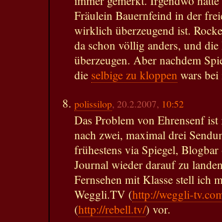
immer gemerkt. Irgendwo hatte 
Fräulein Bauernfeind in der fre
wirklich überzeugend ist. Roc
da schon völlig anders, und die
überzeugen. Aber nachdem Spie
die
selbige zu kloppen
wars bei
polissilop
, 20.2.2007,
10:52
Das Problem von Ehrensenf ist i
nach zwei, maximal drei Sendu
frühestens via Spiegel, Blogba
Journal wieder darauf zu landen
Fernsehen mit Klasse stell ich 
Weggli.TV (
http://weggli-tv.co
(
http://rebell.tv/
) vor.