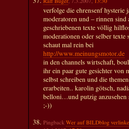
Ralf Buger
, 7.3.2007,
13:30
verfolge die ehrensenf hysterie 
moderatoren und – rinnen sind a
geschriebenen texte völlig hilf
moderationen oder selber texte 
schaut mal rein bei
http://www.meinungsmotor.de
in den channels wirtschaft, bou
ihr ein paar gute gesichter von m
selbst schreiben und die themen
erarbeiten.. karolin götsch, nad
belloni…und putzig anzusehen s
;-))
Pingback
Wer auf BILDblog verlinke