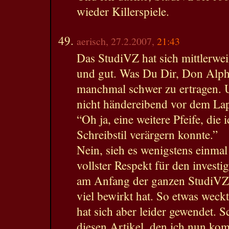
wieder Killerspiele.
aerisch, 27.2.2007,
21:43
Das StudiVZ hat sich mittlerweil
und gut. Was Du Dir, Don Alphon
manchmal schwer zu ertragen. 
nicht händereibend vor dem L
“Oh ja, eine weitere Pfeife, die
Schreibstil verärgern konnte.”
Nein, sieh es wenigstens einmal
vollster Respekt für den investi
am Anfang der ganzen StudiVZ-
viel bewirkt hat. So etwas weck
hat sich aber leider gewendet. S
diesen Artikel, den ich nun kom