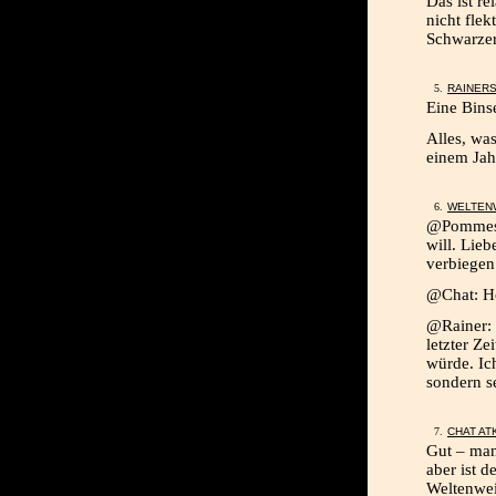
Das ist re
nicht flek
Schwarzer
RAINER
Eine Bins
Alles, wa
einem Jah
WELTEN
@Pommes: 
will. Lieb
verbiegen
@Chat: Ho
@Rainer: 
letzter Z
würde. Ic
sondern s
CHAT AT
Gut – man
aber ist d
Weltenwei