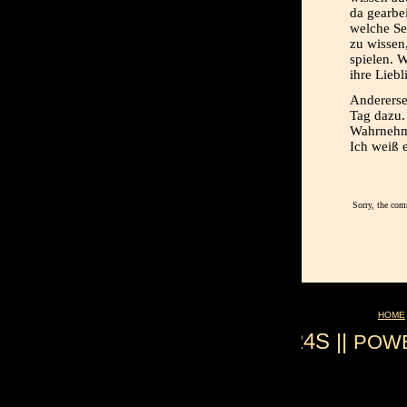
da gearbe
welche Se
zu wissen
spielen. W
ihre Lieb
Andererse
Tag dazu.
Wahrnehmu
Ich weiß 
Sorry, the com
HOME
0.024S ||
POW