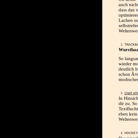
auch nich
dass das v
optimiere
Lachen od
selbstrefe
Weltenwei
TRACKB
Wursthaa
So langsa
wieder mo
deutlich 
schon Ã¤r
modische
CHAT AT
In Hinsic
dir zu. So
Textflucht
eben kein 
Weltenwei
HOCKEYS