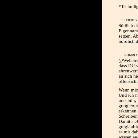
*Tschulli
HOCKEYS
Südlich d
Eigenname
setzen. A
nördlich d
POMMES,
@Weltenwe
dass DU vi
ehrenwert.
an sich n
offensicht
Wenn mich
Und ich h
unschön, w
googleopti
erkennen,
Schreiben
Damit stel
gutgläubi
es mir da
wissen au