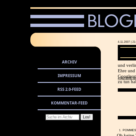
4.11.2007 |
ARCHIV
und verl
Ehre und 
IMPRESSUM
Googleop
« ÄLTERE 
zu tun ha
RSS 2.0-FEED
KOMMENTAR-FEED
POMMES,
Ob keine 