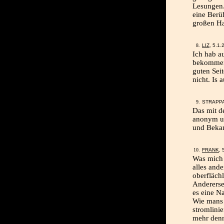
Lesungen.
eine Berü
großen Ha
LIZ
, 5.1
Ich hab a
bekommen.
guten Sei
nicht. Is 
STRAPPA
Das mit d
anonym un
und Bekan
FRANK
, 
Was mich a
alles and
oberflächl
Andererse
es eine Na
Wie mans 
stromlini
mehr denn