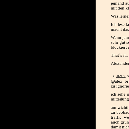
jemand auf
mit den k
Was lerne
Ich lese 
macht das
Wenn jema
sehr gut 
blockiert 
That´s it
Alexander 
JAN S.
, 
@alex: br
zu ignorie
ich sehe 
mitteilun
am wichtig
zu beobach
traffic, w
auch grün
damit nich