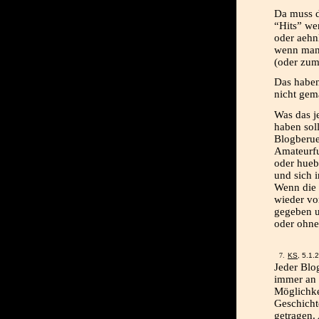
Da muss d
“Hits” we
oder aehn
wenn man 
(oder zumi
Das haben
nicht gem
Was das j
haben soll
Blogberue
Amateurfu
oder hueb
und sich i
Wenn die 
wieder vo
gegeben u
oder ohne
KS
, 5.1.
Jeder Blog
immer an 
Möglichke
Geschicht
getragen. 