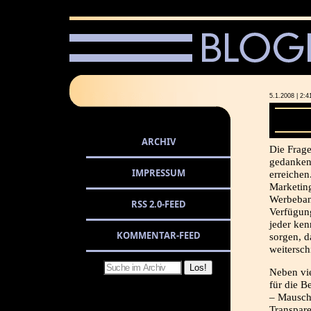
5.1.2008 | 
ARCHIV
Die Frage
gedanken 
IMPRESSUM
erreichen
Marketing
Werbeban
RSS 2.0-FEED
Verfügung
jeder ken
KOMMENTAR-FEED
sorgen, d
weitersch
Neben vie
für die B
– Mausch
Transpare