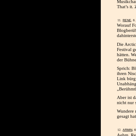
Musikchar
That’s it.
RENE
, 6
Worauf Fon
Blogberüh
dahinterst
Die Arcti
Festival g
hätten. W
der Bühne
Sprich: Bl
ihren Nisc
Link bürg
Unabhängig
„Berühmth
Aber ist 
nicht nur 
Wundere m
gesagt hat
ARMIN
, 
Aehm, Ren