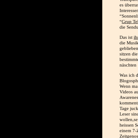
es überra
Interesse
“Sonnenl
“
Grup Te
die Sendu
Das ist
ih
die Musik
geblieben
sitzen di
bestimmte
näschten 
Was ich d
Blogosph
Wenn man
Videos au
Awareness
kommentar
Tage juck
Leser sin
wollen,se
heissen S
einem 7-Z
Zeitgenos