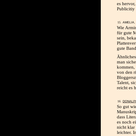
es hervor
Publiciti
AMELIA, 
Wie Armin
für gute 
sein, bek
Plattenver
gute Bands
Ähnliches 
man siche
kommen, w
von den r
Bloggersze
Talent, s
reicht es 
DONALP
So gut wi
Manuskrip
dass Lite
es noch e
nicht kla
leichter. 