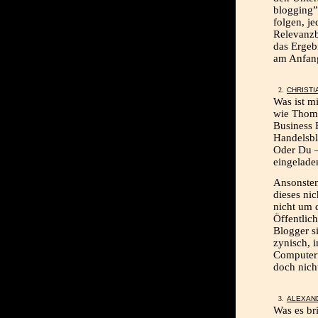
blogging”
folgen, je
Relevanzb
das Ergeb
am Anfan
CHRISTI
Was ist m
wie Thoma
Business 
Handelsbla
Oder Du –
eingelade
Ansonsten
dieses nic
nicht um 
Öffentlic
Blogger si
zynisch, 
Computert
doch nich
ALEXAND
Was es br