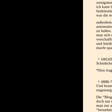
wenigsten
ich kann 
funktionie
was die re
außerdem 
automatis
zu halten.
man sich 
verschafft
und letztl
macht spa
CHAT AT
Schnittch
*Don frag
ARMIN
, 
Und beant
ungenueg
Die “Blog
doch nur 
man nur a
“beruehmt