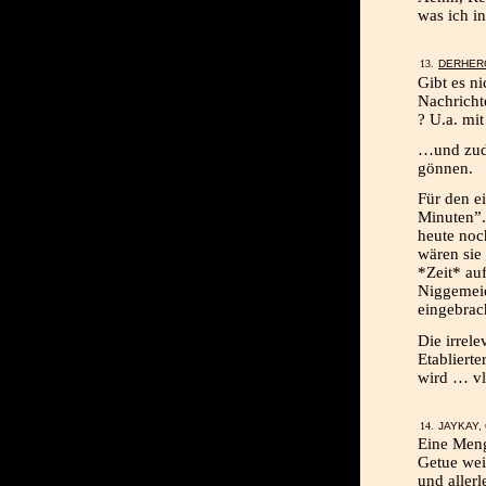
was ich i
DERHER
Gibt es n
Nachricht
? U.a. mi
…und zud
gönnen.
Für den ei
Minuten”.
heute no
wären sie 
*Zeit* auf
Niggemeie
eingebrac
Die irrele
Etabliert
wird … vll
JAYKAY, 
Eine Meng
Getue wei
und allerl