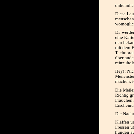
unheimlich
Diese Leu
menschen 
womoglich
Da werden 
eine Karte
den bekan
mit dem B
Technorat
über ande
reinzuho
Hey!! Nic
Meilenste
machen, i
Die Meile
Richtig gr
Frauchen,
Erscheinu
Die Nachm
Kläffen u
Fressen ü
hunden au