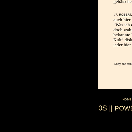
gehätsche
ROBERT
auch hier 
“Was ich d
doch wahr
bekannte 
Kult” disk
jeder hier
Sorry, the com
HOME
0.030S ||
POW