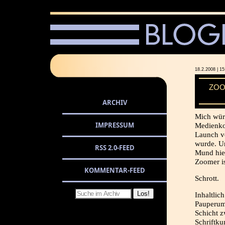
18.2.2008 |
ZOO
ARCHIV
Mich würd
IMPRESSUM
Medienkon
Launch v
wurde. Un
RSS 2.0-FEED
Mund hiel
Zoomer is
KOMMENTAR-FEED
Schrott.
Inhaltlic
Pauperum,
Schicht 
Schriftk