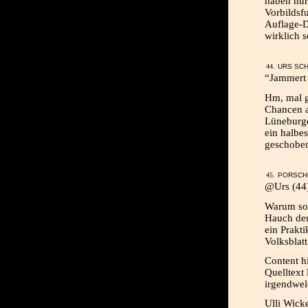
haben nur 
Vorbildsf
Auflage-D
wirklich 
URS SCH
“Jammert 
Hm, mal g
Chancen a
Lüneburge
ein halbes
geschoben
PORSCHE
@Urs (44
Warum sol
Hauch der
ein Prakt
Volksblatt
Content hi
Quelltext 
irgendwelc
Ulli Wicke