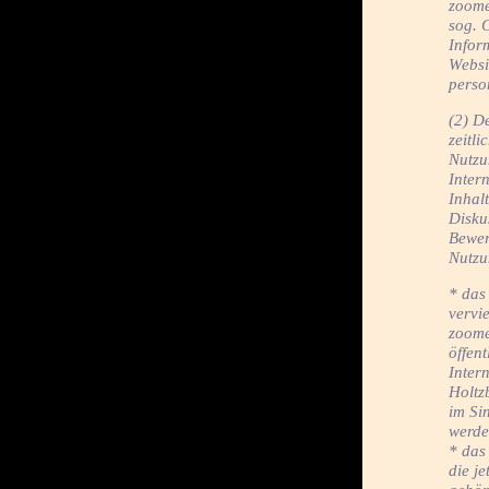
zoome
sog. 
Infor
Websi
perso
(2) D
zeitl
Nutzu
Intern
Inhal
Disku
Bewer
Nutzu
* das
vervie
zoome
öffen
Inter
Holtz
im Sin
werde
* das
die j