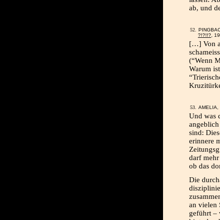
ab, und d
PINGBA
?!?!!?
, 1
[…] Von a
schameiss
(“Wenn Me
Warum ist
“Trierisc
Kruzitür
AMELIA, 
Und was d
angeblich
sind: Die
erinnere 
Zeitungsg
darf mehr
ob das dor
Die durch
disziplin
zusammenz
an vielen
geführt –