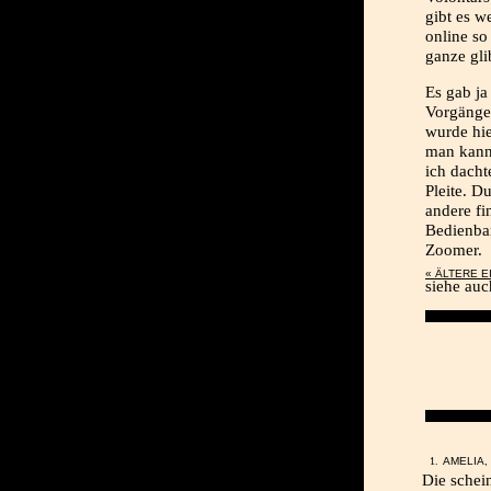
gibt es w
online so
ganze gli
Es gab ja
Vorgänge
wurde hie
man kann
ich dacht
Pleite. D
andere fi
Bedienbar
Zoomer.
« ÄLTERE 
siehe au
AMELIA, 
Die schein