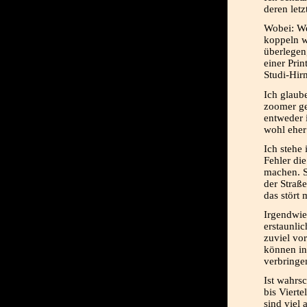
deren letz
Wobei: We
koppeln w
überlegen,
einer Pri
Studi-Hir
Ich glaub
zoomer ge
entweder i
wohl eher 
Ich stehe
Fehler di
machen. S
der Straß
das stört 
Irgendwie
erstaunli
zuviel vo
können in
verbringe
Ist wahrs
bis Vierte
sind viel 