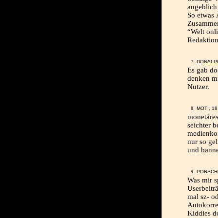
angeblich 
So etwas 
Zusammenl
“Welt onl
Redaktion
DONALP
Es gab do
denken mu
Nutzer.
MOTI, 18
monetäres 
seichter b
medienkon
nur so gel
und banne
PORSCHE
Was mir s
Userbeitr
mal sz- o
Autokorre
Kiddies do