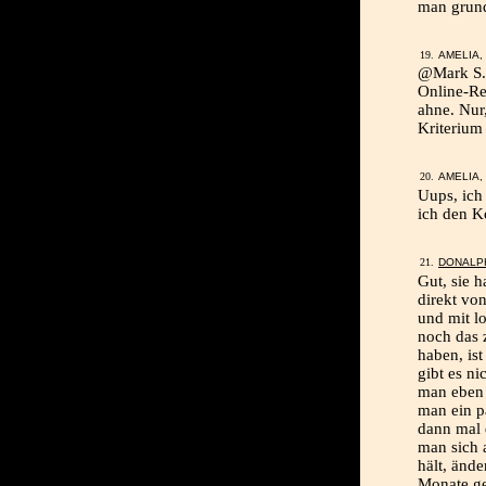
man grund
AMELIA, 
@Mark S.:
Online-Re
ahne. Nur
Kriterium
AMELIA, 
Uups, ich 
ich den 
DONALP
Gut, sie 
direkt vo
und mit l
noch das 
haben, ist
gibt es ni
man eben 
man ein p
dann mal 
man sich 
hält, änd
Monate geb