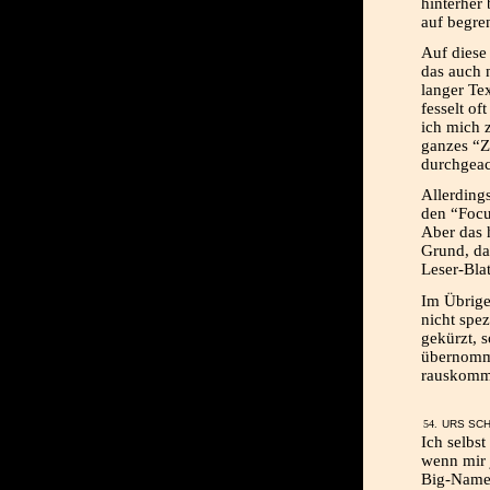
hinterher
auf begre
Auf diese
das auch n
langer Te
fesselt of
ich mich 
ganzes “Z
durchgeac
Allerding
den “Focu
Aber das 
Grund, da
Leser-Bla
Im Übrige
nicht spez
gekürzt, 
übernomme
rauskomm
URS SCH
Ich selbst
wenn mir 
Big-Name-