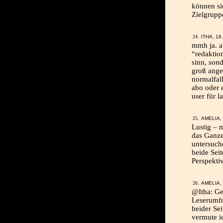
können si
Zielgrupp
ITHA, 18
mmh ja. ab
“redaktion
sinn, son
groß ange
normalfal
abo oder 
user für l
AMELIA, 
Lustig – 
das Ganze
untersuch
beide Sei
Perspektiv
AMELIA, 
@Itha: Ge
Leserumfr
beider Sei
vermute i