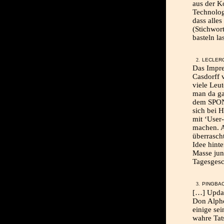
aus der K
Technolog
dass alles
(Stichwor
basteln l
LECLERC
Das Impre
Casdorff 
viele Leu
man da ga
dem SPON 
sich bei H
mit ‘User
machen. A
überrasch
Idee hinte
Masse jun
Tagesgesc
PINGBA
[…] Updat
Don Alpho
einige se
wahre Tat