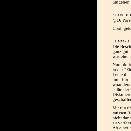
umgehen 
LOGOTOK
@16 Porsc
Cool, gel
MARK S, 
Die Beschr
ganz gut. 
was eine
Nun bin i
in der “Zi
Leute dies
unterforde
woanders 
sollte de
Diskutier
geschaffen
Mir tun üb
müssen (fa
nicht dana
zu verfas
Ab einer 