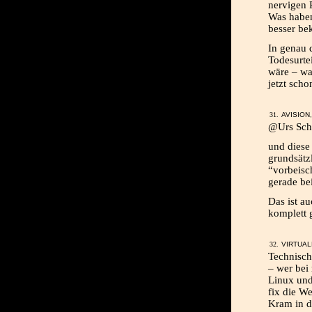
nervigen P
Was haben
besser b
In genau 
Todesurte
wäre – wa
jetzt sch
AVISION,
@Urs Sch
und diese 
grundsätz
“vorbeisc
gerade be
Das ist a
komplett 
VIRTUAL
Technisch
– wer bei
Linux und
fix die W
Kram in d