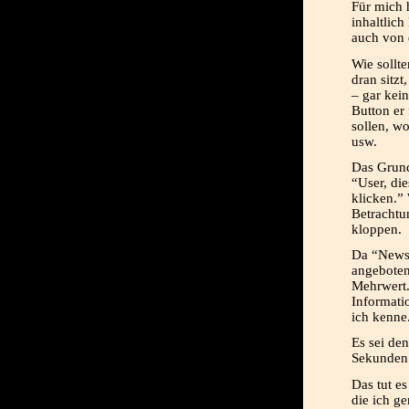
Für mich 
inhaltlic
auch von d
Wie sollt
dran sitzt
– gar kei
Button er 
sollen, wo
usw.
Das Grund
“User, di
klicken.”
Betrachtu
kloppen.
Da “News”
angeboten
Mehrwert.
Informati
ich kenne
Es sei de
Sekunden 
Das tut es
die ich g