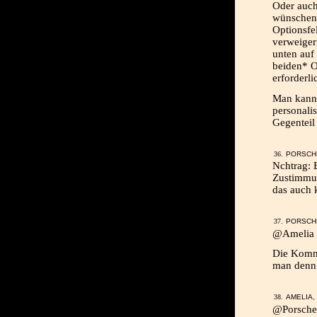
Oder auch
wünschen [
Optionsfe
verweiger
unten auf
beiden* O
erforderli
Man kann a
personali
Gegenteil
PORSCHE
Nchtrag: 
Zustimmun
das auch 
PORSCHE
@Amelia 
Die Komme
man denn 
AMELIA, 
@Porschek