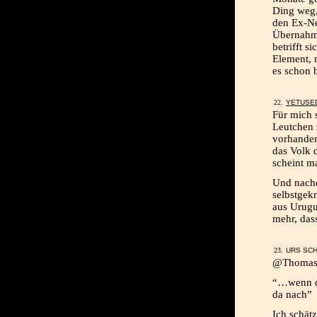
Ding weg,
den Ex-Ne
Übernahme
betrifft s
Element, 
es schon 
YETUSE
Für mich s
Leutchen 
vorhanden
das Volk 
scheint m
Und nachd
selbstge
aus Urug
mehr, das
URS SCH
@Thoma
“…wenn d
da nach”
Ich schät