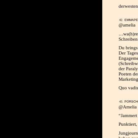
derwesten.
EMMAPEE
@amelia
…wa(h)re
Schreiben 
Du brings
Der Tagess
Engagemen
(Schreibw
der Paral
Poeten de
Marketing
Quo vadis
PORSCHE
@Amelia 
“Jammert 
Punktiert,
Jungjourn