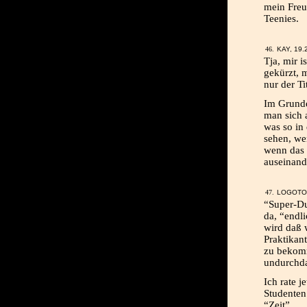
mein Freun
Teenies.
KAY, 19.
Tja, mir i
gekürzt, 
nur der Tit
Im Grunde
man sich 
was so in
sehen, we
wenn das 
auseinand
LOGOTOK
“Super-Du
da, “endl
wird daß 
Praktikant
zu bekomm
undurchda
Ich rate j
Studenten 
“Zeit”.