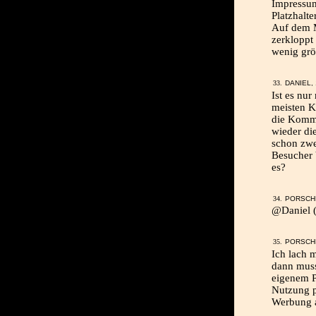
Impressum
Platzhalt
Auf dem M
zerkloppt 
wenig größ
DANIEL, 
Ist es nu
meisten K
die Komme
wieder di
schon zwei
Besucher 
es?
PORSCHE
@Daniel (3
PORSCHE
Ich lach 
dann mus
eigenem P
Nutzung p
Werbung 