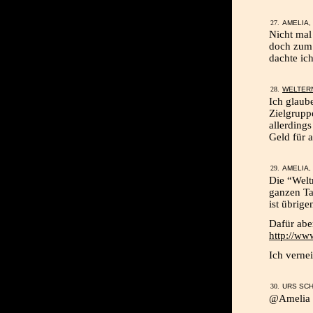
AMELIA, 
Nicht mal 
doch zum 
dachte i
WELTER
Ich glaube
Zielgrupp
allerdings
Geld für 
AMELIA, 
Die “Welt
ganzen Ta
ist übrige
Dafür abe
http://ww
Ich verne
URS SCH
@Amelia 