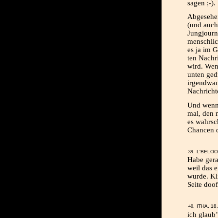
sagen ;-).
Abgesehen
(und auch
Jungjourn
menschlic
es ja im 
ten Nachr
wird. Wen
unten ged
irgendwann
Nachricht
Und wenn 
mal, den m
es wahrsc
Chancen d
L'BELO
Habe gerad
weil das 
wurde. Kli
Seite doo
ITHA, 18
ich glaub’