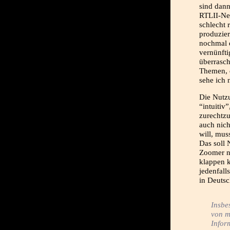
sind dann
RTLII-New
schlecht 
produzier
nochmal d
vernünfti
überrasch
Themen, d
sehe ich n
Die Nutzu
“intuitiv
zurechtz
auch nich
will, mus
Das soll 
Zoomer na
klappen 
jedenfall
in Deutsc
Insbe
von m
Infor