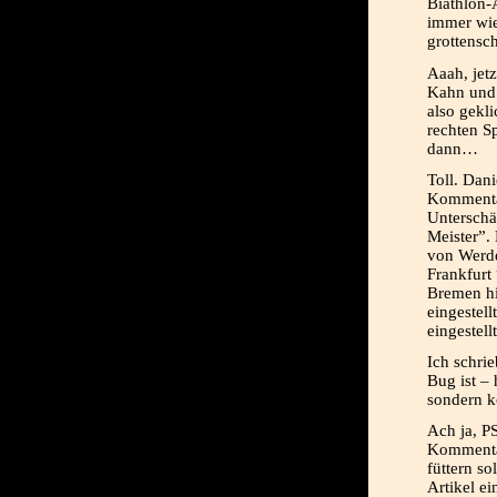
Biathlon-
immer wie
grottensch
Aaah, jetz
Kahn und 
also gekl
rechten Sp
dann…
Toll. Dani
Kommentar
Unterschä
Meister”.
von Werde
Frankfurt
Bremen hi
eingestel
eingestellt
Ich schrie
Bug ist – 
sondern k
Ach ja, P
Kommentar
füttern so
Artikel ei