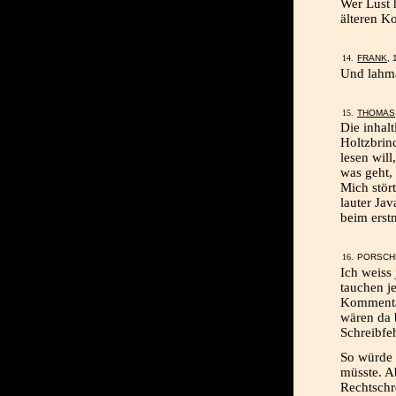
Wer Lust h
älteren 
FRANK
, 
Und lahm
THOMAS
Die inhalt
Holtzbrin
lesen will
was geht,
Mich stört
lauter Jav
beim erst
PORSCHE
Ich weiss
tauchen j
Kommentar
wären da 
Schreibfe
So würde 
müsste. Ab
Rechtschr