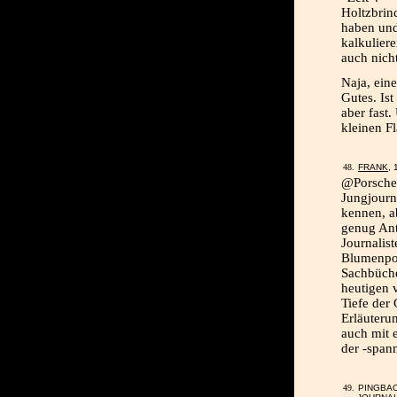
Holtzbrin
haben und
kalkulier
auch nicht
Naja, eine
Gutes. Ist
aber fast
kleinen F
FRANK
, 
@Porschek
Jungjourna
kennen, a
genug Ant
Journalis
Blumenpot
Sachbüche
heutigen v
Tiefe der 
Erläuteru
auch mit 
der -spann
PINGBA