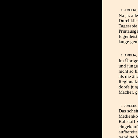
AMELIA, 
Na ja, al
Durchklic
Tagesspie
Printausg
Eigenleist
lange ge
AMELIA, 
Im Übrige
und jüng
nicht so b
als die äl
Regionalz
doofe jun
Macher, g
AMELIA, 
Das schei
Medienkon
Rohstoff 
eingekauf
aufbereit
trendige 