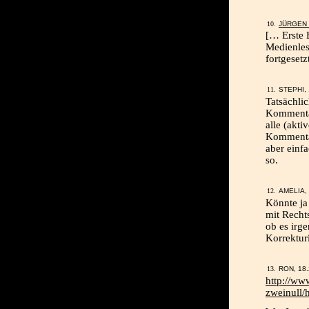
JÜRGEN 
[… Erste 
Medienles
fortgesetz
STEPHI, 
Tatsächli
Kommentar
alle (akt
Kommentar
aber einf
so.
AMELIA, 
Könnte ja
mit Recht
ob es irg
Korrektur
RON, 18.
http://ww
zweinull/