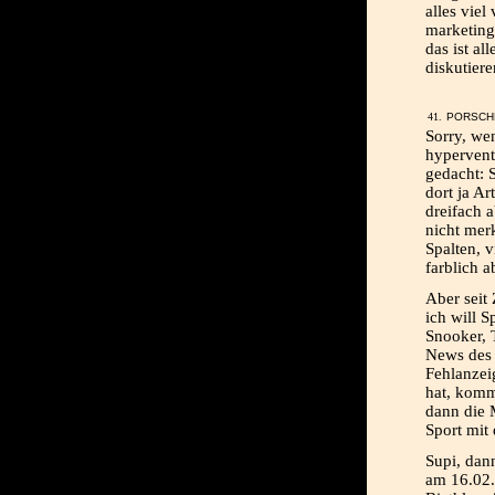
alles viel
marketing
das ist al
diskutiere
PORSCHE
Sorry, we
hyperventi
gedacht: 
dort ja A
dreifach 
nicht mer
Spalten, v
farblich a
Aber seit
ich will S
Snooker, 
News des 
Fehlanzeig
hat, komm
dann die M
Sport mit
Supi, dan
am 16.02. 