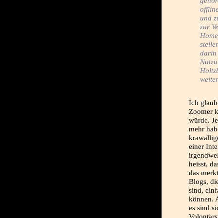
gehör
offli
und z
zur Ve
Homep
stelle
darin
Nutzu
Holtz
weiter
Ich glaub
Zoomer ke
würde. Je
mehr habe
krawallig
einer Int
irgendwe
heisst, d
das merk
Blogs, di
sind, ein
können. A
es sind si
Volontärs