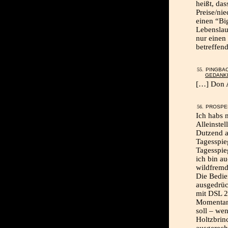
heißt, das
Preise/ni
einen “Bi
Lebenslau
nur einen
betreffend
PINGBA
GEDANK
[…] Don A
PROSPER
Ich habs 
Alleinste
Dutzend a
Tagesspie
Tagesspie
ich bin a
wildfremd
Die Bedie
ausgedrüc
mit DSL 20
Momentan 
soll – we
Holtzbrin
ausgerech