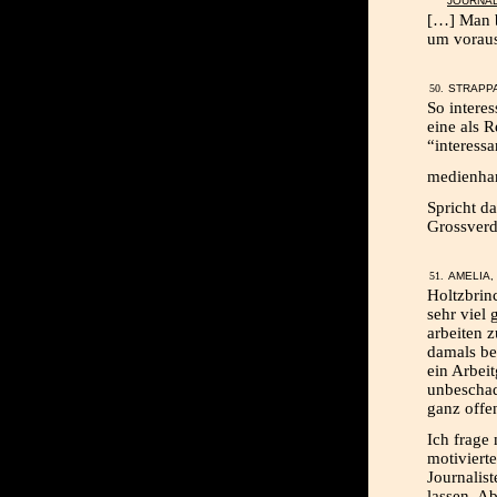
JOURNA
[…] Man b
um voraus
STRAPPA
So intere
eine als 
“interessa
medienha
Spricht d
Grossverd
AMELIA, 
Holtzbrinc
sehr viel
arbeiten z
damals be
ein Arbei
unbeschad
ganz offe
Ich frage
motiviert
Journalist
lassen. A