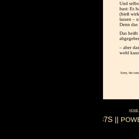
Und selbst
hast: Es h
(hieß wirk
lassen – u
Denn das 
Das heißt
abgegebe
– aber da
wohl kaum
Sorry, the com
HOME
0.037S ||
POW