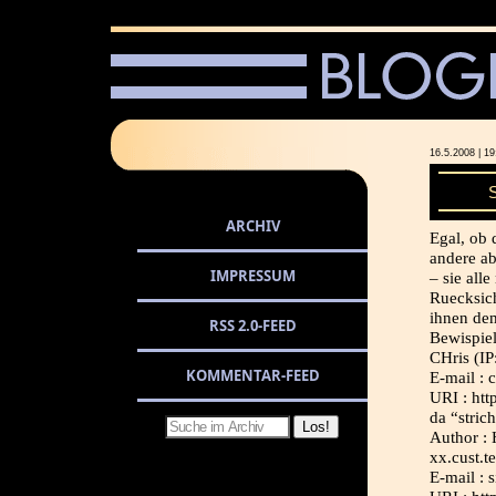
16.5.2008 |
ARCHIV
Egal, ob
andere ab
IMPRESSUM
– sie all
Ruecksich
ihnen dem
RSS 2.0-FEED
Bewispie
CHris (IP
KOMMENTAR-FEED
E-mail : 
URI : htt
da “stric
Author : 
xx.cust.t
E-mail : 