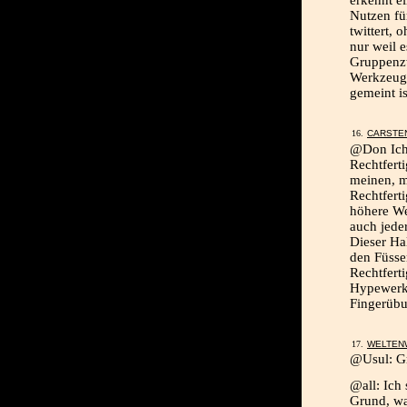
Nutzen fü
twittert, 
nur weil e
Gruppenzw
Werkzeuges
gemeint is
CARSTE
@Don Ich 
Rechtferti
meinen, m
Rechtfert
höhere We
auch jede
Dieser Ha
den Füsse
Rechtfert
Hypewerkz
Fingerübu
WELTEN
@Usul: Gr
@all: Ich 
Grund, wa