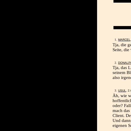
MARCEL
Tja, die g
Seite, die
DONALP
Tja, das L
seinem Bl
also irge
USUL
, 2
Äh, wie w
hoffentli
oder? Fall
mach das 
Client. D
Und dann 
eigenen S