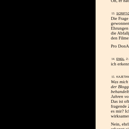
Oh, er hat
SCRIPT-
Die Frage
gewonnen
Ehrungen 
die Abfal
den Filme
Pro DonAl
ENGL
, 2
ich erken
KAJETAN,
Was mich 
der Blogge
behandelt
Jahren vo
Das ist of
fragende 
es mir? Ic
wirksames
Nein, ehrl
erkennt e