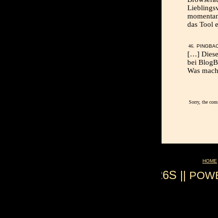
Lieblings
momentan 
das Tool 
PINGBA
[…] Diese
bei BlogBl
Was macht
Sorry, the com
HOME
0.026S ||
POW