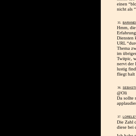
einen “bl
nicht als 
BARANE
Hmm, die 
Erfahrung
Diensten 
URL “durc
Thema zwi
im übrige
Twitpic, 
nervt der 
lustig fin
fliegt hal
SEBAST
@Oli
Da sollte 
applaudier
LORELE
Die Zahl d
diese bei 
Ich habe 