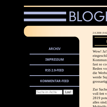
2.6.2009 | 
ARCHIV
Wow! Ja!!
eingesch
IMPRESSUM
Kommunik
fast so c
Reden vo
RSS 2.0-FEED
die Werb
werde Sup
KOMMENTAR-FEED
grossarti
Zur Sache
voll fett
2819 pote
alles sin
Multiplik