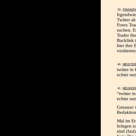
FINANZH
Irgendwie
Twitter a
Forex Trad
suchen. Es
Trader fi
Backlink 
hier ihre
verdienen
MEISTE
twitter in
echter nut
NEUKER
“twitter i
echter nu
Genauso w
Redaktion
Mal im Ern
bringen s
sind (fas