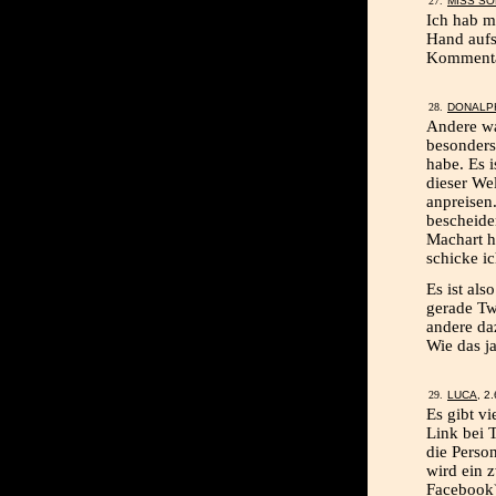
MISS SO
Ich hab m
Hand aufs
Kommentar
DONALP
Andere wa
besonders
habe. Es i
dieser We
anpreisen
bescheide
Machart h
schicke ic
Es ist al
gerade Tw
andere da
Wie das j
LUCA
, 2
Es gibt vi
Link bei T
die Perso
wird ein z
Facebook) 