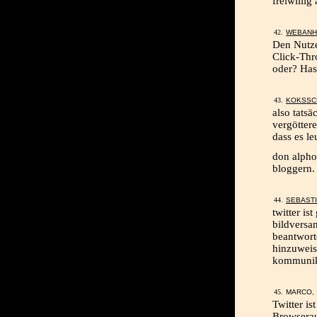
freiwilli
WEBANH
Den Nutze
Click-Thr
oder? Has
KOKSSC
also tatsä
vergötter
dass es le
don alpho
bloggern.
SEBAST
twitter is
bildversa
beantworte
hinzuweis
kommunika
MARCO, 
Twitter i
Browserau