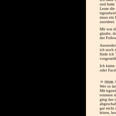
und hatte
Leute die
irgendwel
muss ein 
zuordnet.
Mir war da
glaube, d
der Follo
Ausserdem
ich noch 
finde ich 
vorgestell
Ich käme 
oder Fac
FRANK
, 
Wer so lan
Mit irgend
erinnere m
ging das 
abgeschaff
gar nicht
hören, le