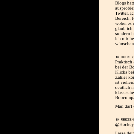
Blogs hatt
ausprobie
Twitter. I
Bereich. 
wobei es 
glaub ich
sondern h
ich mir b
wünschen
HOCKEYS
Praktisch 
bei der B
Klicks be
Zähler ko
ist vielle
deutlich 
klassische
Boocompan
Man darf 
REIZZE
@Hockeys
Lasse dei