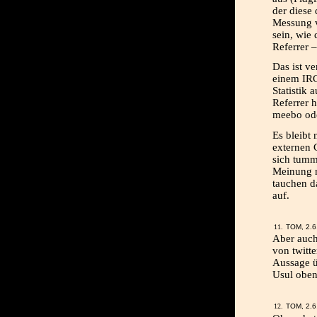
der diese 
Messung v
sein, wie 
Referrer 
Das ist v
einem IRC
Statistik 
Referrer h
meebo ode
Es bleibt 
externen C
sich tumm
Meinung n
tauchen da
auf.
TOM, 2.6
Aber auch
von twitt
Aussage üb
Usul oben 
TOM, 2.6