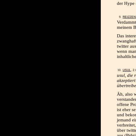
der Hype d
REIZZE
Verdammt 
meinem Bl
Das inter
zwanghaft
twitter a
wenn man 
inhaltlic
USUL
, 2
usul, die 
akzeptiert
übertreib
Äh, also 
verstanden
offene Pro
ist eher s
und bekom
jemand ein
verbreitet
über twit
aus (Pidg