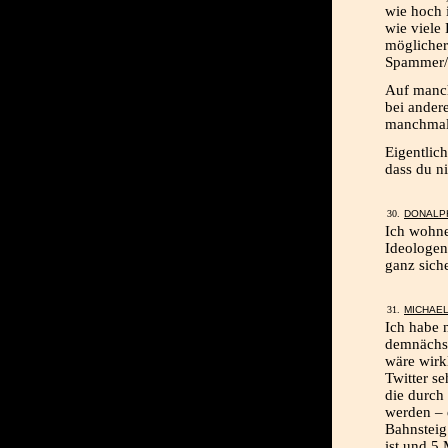
wie hoch i
wie viele 
möglicher
Spammer/
Auf manc
bei ander
manchmal 
Eigentlich
dass du ni
DONALP
Ich wohne
Ideologen
ganz siche
MICHAEL
Ich habe 
demnächst
wäre wirk
Twitter se
die durch
werden – 
Bahnsteig 
ist und 5