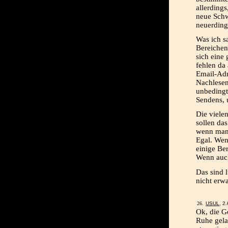
allerdings
neue Schw
neuerding
Was ich s
Bereichen
sich eine
fehlen da
Email-Adr
Nachlesen
unbedingt
Sendens, 
Die vielen
sollen da
wenn man 
Egal. Wen
einige Be
Wenn auch
Das sind 
nicht erwa
USUL
, 2
Ok, die G
Ruhe gela