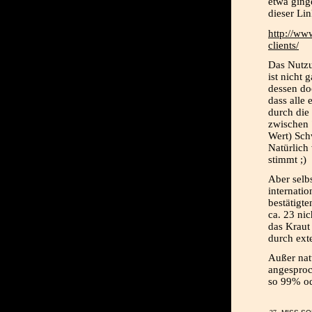
etwa ging
dieser Lin
http://www
clients/
Das Nutzu
ist nicht 
dessen do
dass alle 
durch die
zwischen 
Wert) Sch
Natürlich
stimmt ;)
Aber selb
internati
bestätigte
ca. 23 nic
das Kraut 
durch exte
Außer natü
angesproc
so 99% od