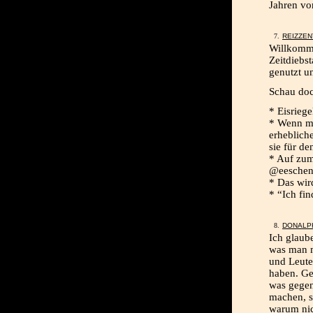
Jahren vo
REIZZE
Willkomme
Zeitdiebs
genutzt u
Schau doc
* Eisrieg
* Wenn m
erheblich
sie für de
* Auf zum
@eeschen,
* Das wir
* “Ich fi
DONALP
Ich glaube
was man m
und Leute
haben. Geh
was gegen
machen, s
warum nic