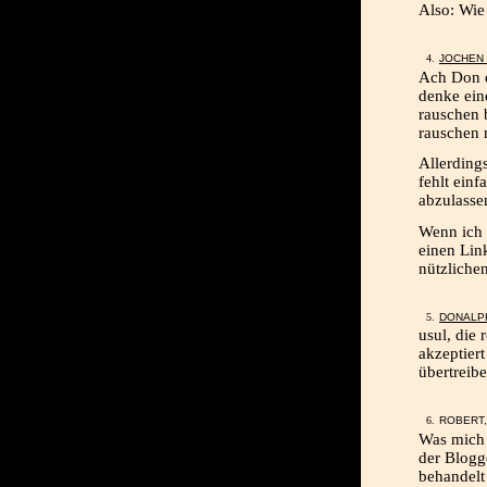
Also: Wi
JOCHEN
Ach Don d
denke ein
rauschen 
rauschen 
Allerdings
fehlt einf
abzulasse
Wenn ich 
einen Link
nützliche
DONALP
usul, die
akzeptiert
übertreib
ROBERT,
Was mich 
der Blogge
behandelt