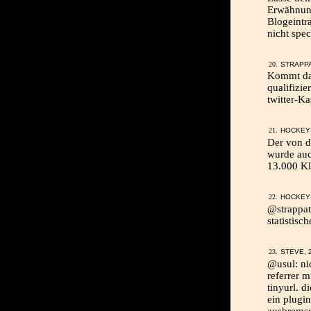
Erwähnung
Blogeintra
nicht spec
STRAPPA
Kommt dar
qualifizie
twitter-Ka
HOCKEYS
Der von de
wurde auc
13.000 Kl
HOCKEYS
@strappat
statistisc
STEVE, 2
@usul: ni
referrer m
tinyurl. d
ein plugin
ausbrems