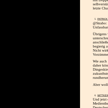
mit Doppe
selbverst
letzte Ch
PATRICK
@Strabo: 
Unfassbar
Übrigens 
unterschr
anschließ
begierig a
Nicht wirk
Vorzimmer
Wie auch 
daher kön
Dingeskir
zukunftst
rundherum
Aber wolle
WITTKEW
Und jetzt
Medienthe
Deutschen