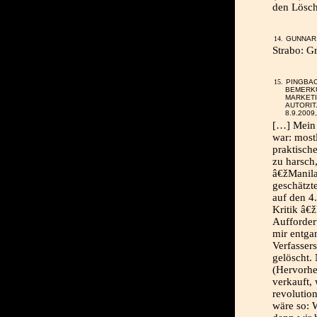
den Lösc
GUNNAR 
Strabo: G
PINGBA
BEMERK
MARKETI
AUTORIT
8.9.2009
[…] Mein 
war: most
praktisch
zu harsch
â€žManila
geschätzt
auf den 4
Kritik â€
Aufforder
mir entga
Verfasser
gelöscht.
(Hervorhe
verkauft, 
revolutio
wäre so: W