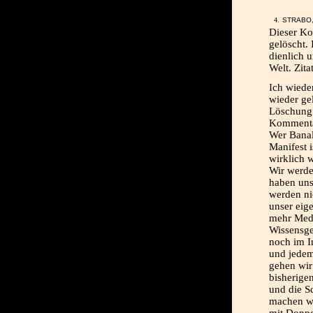
STRABO,
Dieser Ko
gelöscht. 
dienlich u
Welt. Zitat
Ich wiede
wieder ge
Löschung 
Kommentar
Wer Banali
Manifest i
wirklich 
Wir werde
haben uns
werden ni
unser eig
mehr Medi
Wissensges
noch im I
und jedem 
gehen wir
bisherige
und die S
machen wir