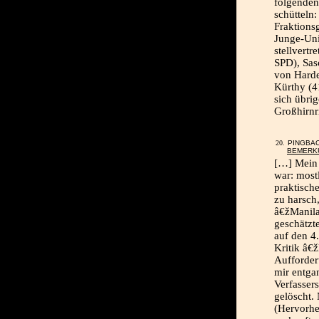
folgenden
schütteln
Fraktions
Junge-Uni
stellvert
SPD), Sas
von Harde
Kürthy (4
sich übrig
Großhirnr
PINGBA
BEMERKU
[…] Mein 
war: most
praktisch
zu harsch
â€žManila
geschätzt
auf den 4
Kritik â€
Aufforder
mir entga
Verfasser
gelöscht.
(Hervorhe