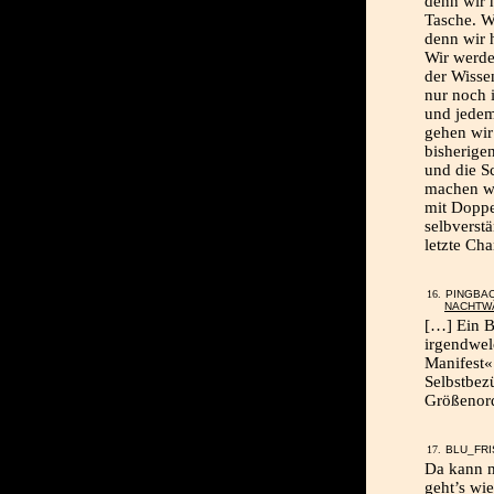
denn wir 
Tasche. W
denn wir 
Wir werde
der Wissen
nur noch 
und jedem 
gehen wir
bisherige
und die S
machen wir
mit Doppe
selbverst
letzte Ch
PINGBA
NACHTW
[…] Ein B
irgendwel
Manifest«
Selbstbez
Größenord
BLU_FRI
Da kann m
geht’s wi