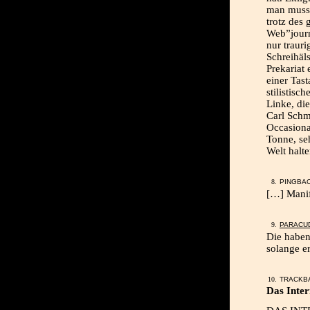
man muss e
trotz des
Web”journa
nur trauri
Schreihäl
Prekariat
einer Tast
stilistisc
Linke, di
Carl Schmi
Occasional
Tonne, se
Welt halte
PINGBA
[…] Manif
PARACU
Die haben
solange er
TRACKB
Das Inter