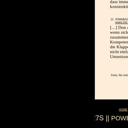
dass immer
konstrukt
PINGBA
ANALOG 
[…] Don A
wenn sich 
zusammens
Kompetenz
die Klapp
nicht einf
Umsetzun
Sorry, the com
HOME
0.027S ||
POW