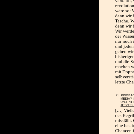
verkauft, 
revolutio
wäre so: W
denn wir 
Tasche. W
denn wir 
Wir werde
der Wissen
nur noch 
und jedem 
gehen wir
bisherige
und die S
machen wir
mit Doppe
selbverst
letzte Ch
PINGBA
MEDIA? 
UND PR 
JETZT S
[…] Viell
des Begrif
missfällt
eine best
Chancen i