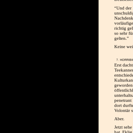
“Und der 
unschuldi
Nachdenk
vorläufig
richtig ge
so sehr fü
gelten.”
Keine wei
HORRIBI
Erst dach
Teekannen
entschied
Kulturkan
geworden.
öffentlich
unterhalt
penetrant
dort durft
Volontär s
Aber.
Jetzt sehe
hat. Eklig