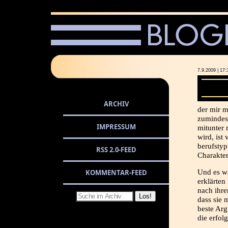
7.9.2009 | 
ARCHIV
der mir m
zumindest
IMPRESSUM
mitunter 
wird, ist
berufstyp
RSS 2.0-FEED
Charakter
KOMMENTAR-FEED
Und es wä
erklärten
nach ihr
dass sie 
beste Arg
die erfol