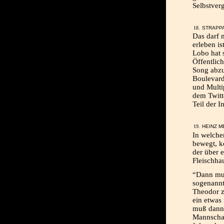
Selbstver
STRAPPA
Das darf 
erleben i
Lobo hat s
Öffentlic
Song abzul
Boulevard
und Multip
dem Twitt
Teil der I
HEINZ M
In welche
bewegt, k
der über 
Fleischha
“Dann muß
sogenannt
Theodor z
ein etwas
muß dann 
Mannschaf