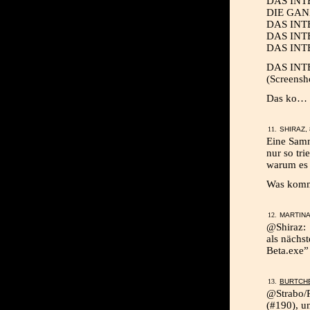
DAS INT
DIE GA
DAS INT
DAS INT
DAS INT
DAS INTE
(Screensh
Das ko…
SHIRAZ, 
Eine Samm
nur so tri
warum es 
Was komm
MARTINA,
@Shiraz:
als nächs
Beta.exe”
BURTCH
@Strabo/P
(#190), u