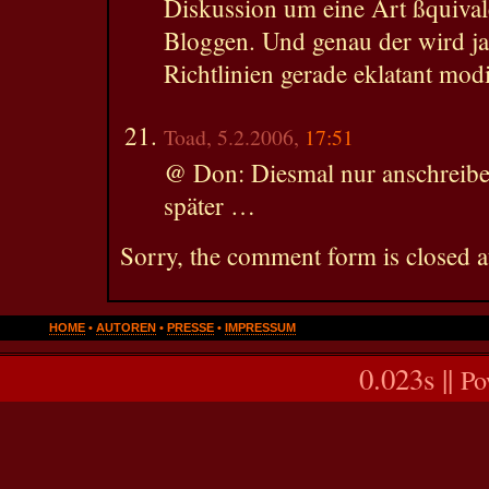
Diskussion um eine Art ßquival
Bloggen. Und genau der wird ja
Richtlinien gerade eklatant mod
Toad, 5.2.2006,
17:51
@ Don: Diesmal nur anschreiben 
später …
Sorry, the comment form is closed at
HOME
•
AUTOREN
•
PRESSE
•
IMPRESSUM
0.023s ||
Po