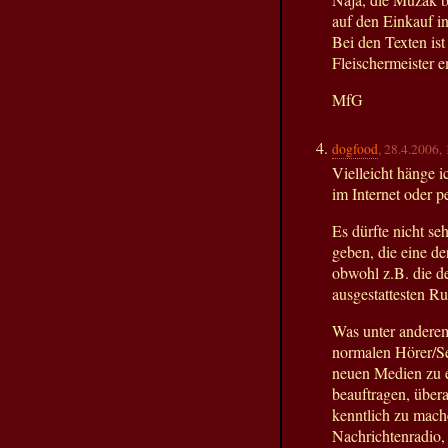
auf den Einkauf i
Bei den Texten ist
Fleischermeister e
MfG
dogfood
, 28.4.2006,
Vielleicht hänge 
im Internet oder p
Es dürfte nicht s
geben, die eine de
obwohl z.B. die d
ausgestattesten R
Was unter anderem
normalen Hörer/Se
neuen Medien zu 
beauftragen, über
kenntlich zu mach
Nachrichtenradio,