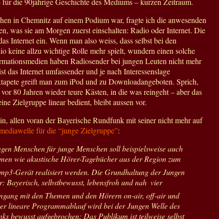
 für die 90jährige Geschichte des Mediums – kurzen Zeitraum.
chen in Chemnitz auf einem Podium war, fragte ich die anwesenden
, was sie am Morgen zuerst einschalten: Radio oder Internet. Die
das Internet ein. Wenn man also weiss, dass selbst bei den
 keine allzu wichtige Rolle mehr spielt, wundern einen solche
ormationsmedien haben Radiosender bei jungen Leuten nicht mehr
ist das Internet umfassender und je nach Interessenslage
siktapete greift man zum iPod und zu Downloadangeboten. Sprich,
 vor 80 Jahren wieder teure Kästen, in die was reingeht – aber das
ine Zielgruppe linear bedient, bleibt aussen vor.
hin, allen voran der Bayerische Rundfunk mit seiner nicht mehr auf
mediawelle für die “junge Zielgruppe”
:
gen Menschen für junge Menschen soll beispielsweise auch
rmen wie akustische Hörer-Tagebücher aus der Region zum
 mp3-Gerät realisiert werden. Die Grundhaltung der Jungen
: Bayerisch, selbstbewusst, lebensfroh und nah  vier
Umgang mit den Themen und den Hörern on-air, off-air und
er lineare Programmablauf wird bei der Jungen Welle des
ks bewusst aufgebrochen: Das Publikum ist teilweise selbst