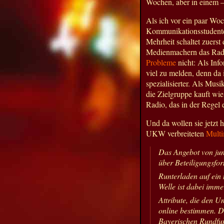
Wochen, aber in einem –
Als ich vor ein paar Wo
Kommunikationsstudenten
Mehrheit schaltet zuerst 
Medienmachern das Radio
Probleme
nicht: Als Inf
viel zu melden, denn da 
spezialisierter. Als Mu
die Zielgruppe kauft wie
Radio, das in der Regel e
Und da wollen sie jetzt 
UKW verbreiteten
Multi
Das Angebot von jun
über Beteiligungsfo
Runterladen auf ein
Welle ist dabei immer
Attribute, die den 
online bestimmen. D
Bayerischen Rundfun