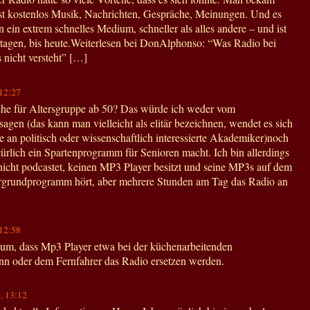
t kostenlos Musik, Nachrichten, Gespräche, Meinungen. Und es
ein extrem schnelles Medium, schneller als alles andere – und ist
rtagen, bis heute.Weiterlesen bei DonAlphonso: “Was Radio bei
 nicht versteht” […]
12:27
iche für Altersgruppe ab 50? Das würde ich weder vom
agen (das kann man vielleicht als elitär bezeichnen, wendet es sich
ie an politisch oder wissenschaftlich interessierte Akademiker)noch
rlich ein Spartenprogramm für Senioren macht. Ich bin allerdings
nicht podcastet, keinen MP3 Player besitzt und seine MP3s auf dem
rgrundprogramm hört, aber mehrere Stunden am Tag das Radio an
12:58
um, dass Mp3 Player etwa bei der küchenarbeitenden
n oder dem Fernfahrer das Radio ersetzen werden.
6,
13:12