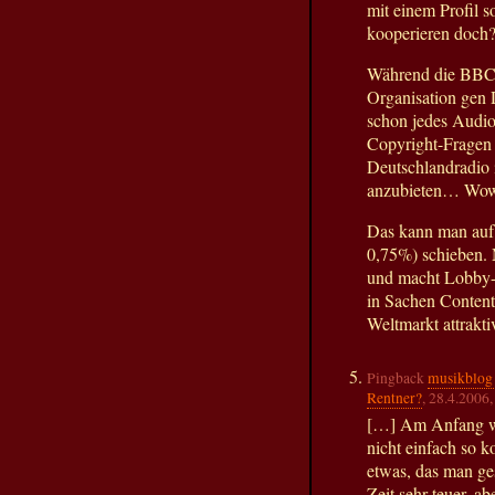
mit einem Profil s
kooperieren doch?
Während die BBC 
Organisation gen D
schon jedes Audi
Copyright-Fragen 
Deutschlandradio 
anzubieten… Wo
Das kann man auf 
0,75%) schieben. 
und macht Lobby-A
in Sachen Content
Weltmarkt attrakt
Pingback
musikblog 
Rentner?
, 28.4.2006
[…] Am Anfang wa
nicht einfach so 
etwas, das man ge
Zeit sehr teuer, a