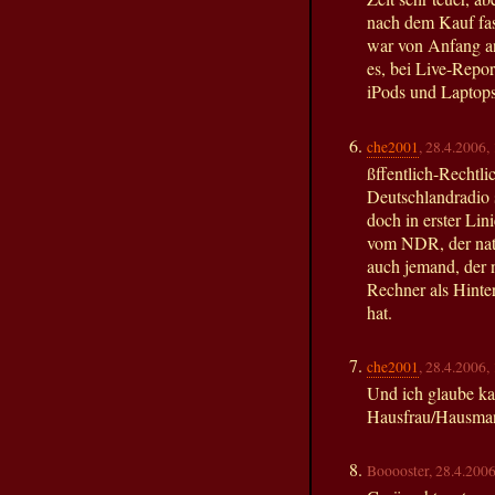
nach dem Kauf fas
war von Anfang an 
es, bei Live-Repo
iPods und Laptops
che2001
, 28.4.2006,
ßffentlich-Rechtl
Deutschlandradio s
doch in erster Lin
vom NDR, der natü
auch jemand, der 
Rechner als Hinte
hat.
che2001
, 28.4.2006,
Und ich glaube ka
Hausfrau/Hausman
Booooster, 28.4.200