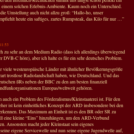
n einem solchen Erlebnis-Ambiente. Kaum noch ein Unterschied.
 die Umstellung auch nicht allzu groß: “Hallo-ho, unser
mpfiehlt heute ein saftiges, zartes Rumpsteak, das Kilo für nur …”
11:53
ich zu sehr an dem Medium Radio (dass ich allerdings überwiegend
er DVB-C höre), aber ich halte es für ein sehr deutsches Problem.
ehr viele westeuropäische Länder mit ähnlicher Bevölkerungsgröße
rart trostlose Radiolandschaft haben, wie Deutschland. Und das
eutschen ßRs neben der BBC zu den am besten finanziell
undfunkorganisationen Europas/weltweit gehören.
 auch ein Problem des Förderalismus/Kleinstaaterei ist. Für den
her ist kein einheitliches Konzept der ARD insbesondere bei den
erkennen. Das Maximum an Einheit ist es den BR oder SR zu
all eine kleine “Eins” hinzuhängen, um den ARD-Verbund
en. Ansonsten macht jeder Kleinstaat sein eigenes
 seine eigene Servicewelle und nun seine eigene Jugendwelle auf,