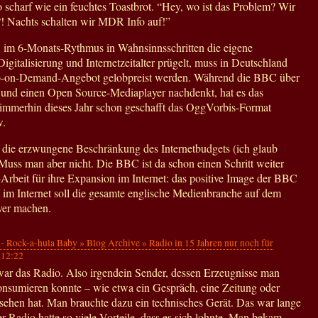
o scharf wie ein feuchtes Toastbrot. “Hey, wo ist das Problem? Wir
! Nachts schalten wir MDR Info auf!”
im 6-Monats-Rythmus in Wahnsinnsschritten die eigene
igitalisierung und Internetzeitalter prügelt, muss in Deutschland
o-on-Demand-Angebot gelobpreist werden. Während die BBC über
und einen Open Source-Mediaplayer nachdenkt, hat es das
immerhin dieses Jahr schon geschafft das OggVorbis-Format
w.
die erzwungene Beschränkung des Internetbudgets (ich glaub
Muss man aber nicht. Die BBC ist da schon einen Schritt weiter
rbeit für ihre Expansion im Internet: das positive Image der BBC
 im Internet soll die gesamte englische Medienbranche auf dem
iver machen.
- Rock-a-hula Baby » Blog Archive » Radio in 15 Jahren nur noch für
,
12:22
r das Radio. Also irgendein Sender, dessen Erzeugnisse man
konsumieren konnte – wie etwa ein Gespräch, eine Zeitung oder
sehen hat. Man brauchte dazu ein technisches Gerät. Das war lange
ber Radio hatte so viele Vorteile, dass es sich lohnte. Man bekam