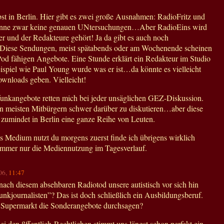
bst in Berlin. Hier gibt es zwei große Ausnahmen: RadioFritz und
enne zwar keine genauen UNtersuchungen…Aber RadioEins wird
r und der Redakteure gehört! Ja da gibt es auch noch
 Diese Sendungen, meist spätabends oder am Wochenende scheinen
iPod fähigen Angebote. Eine Stunde erklärt ein Redakteur im Studio
ispiel wie Paul Young wurde was er ist…da könnte es vielleicht
ownloads geben. Vielleicht!
unkangebote retten mich bei jeder unsäglichen GEZ-Diskussion.
den meisten Mitbürgern schwer darüber zu diskutieren…aber diese
n zumindet in Berlin eine ganze Reihe von Leuten.
s Medium nutzt du morgens zuerst finde ich übrigens wirklich
immer nur die Mediennutzung im Tagesverlauf.
06,
11:47
ch diesem absehbaren Radiotod unsere autistisch vor sich hin
nkjournalisten”? Das ist doch schließlich ein Ausbildungsberuf.
im Supermarkt die Sonderangebote durchsagen?
i den ßffentlich-Rechtlichen stimmt uns längst schon perfekt ein