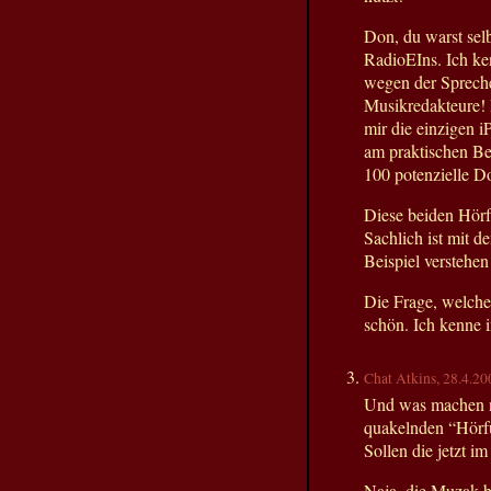
Don, du warst sel
RadioEIns. Ich k
wegen der Spreche
Musikredakteure!
mir die einzigen 
am praktischen Be
100 potenzielle D
Diese beiden Hörf
Sachlich ist mit 
Beispiel verstehe
Die Frage, welche
schön. Ich kenne 
Chat Atkins, 28.4.20
Und was machen na
quakelnden “Hörfu
Sollen die jetzt 
Naja, die Muzak be