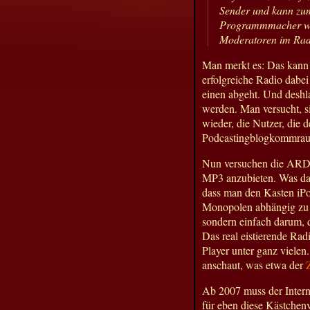
Sender und kann zum
Programmmacher werf
Moderatoren im Radi
Man merkt es: Das kann n
erfolgreiche Radio dabei
einen abgeht. Und deshla
werden. Man versucht, s
wieder, die Nutzer, die
Podcastingblogkommrau
Nun versuchen die ARD-We
MP3 anzubieten. Was das
dass man den Kasten iPo
Monopolen abhängig zu s
sondern einfach darum, d
Das real eistierende Radi
Player unter ganz viele
anschaut, was etwa der
Ab 2007 muss der Inter
für eben diese Kästchenv