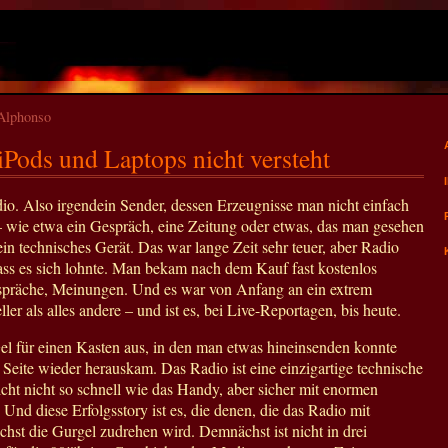
nAlphonso
iPods und Laptops nicht versteht
. Also irgendein Sender, dessen Erzeugnisse man nicht einfach
 wie etwa ein Gespräch, eine Zeitung oder etwas, das man gesehen
in technisches Gerät. Das war lange Zeit sehr teuer, aber Radio
 dass es sich lohnte. Man bekam nach dem Kauf fast kostenlos
spräche, Meinungen. Und es war von Anfang an ein extrem
er als alles andere – und ist es, bei Live-Reportagen, bis heute.
el für einen Kasten aus, in den man etwas hineinsenden konnte
Seite wieder herauskam. Das Radio ist eine einzigartige technische
eicht nicht so schnell wie das Handy, aber sicher mit enormen
. Und diese Erfolgsstory ist es, die denen, die das Radio mit
chst die Gurgel zudrehen wird. Demnächst ist nicht in drei