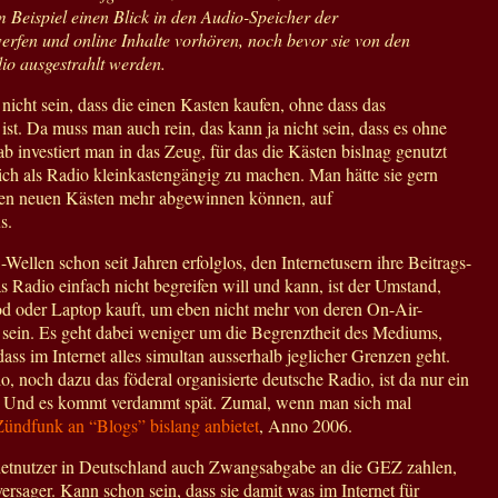
 Beispiel einen Blick in den Audio-Speicher der
en und online Inhalte vorhören, noch bevor sie von den
o ausgestrahlt werden.
icht sein, dass die einen Kasten kaufen, ohne dass das
 ist. Da muss man auch rein, das kann ja nicht sein, dass es ohne
b investiert man in das Zeug, für das die Kästen bislnag genutzt
ich als Radio kleinkastengängig zu machen. Man hätte sie gern
 den neuen Kästen mehr abgewinnen können, auf
s.
llen schon seit Jahren erfolglos, den Internetusern ihre Beitrags-
 Radio einfach nicht begreifen will und kann, ist der Umstand,
d oder Laptop kauft, um eben nicht mehr von deren On-Air-
ein. Es geht dabei weniger um die Begrenztheit des Mediums,
ass im Internet alles simultan ausserhalb jeglicher Grenzen geht.
o, noch dazu das föderal organisierte deutsche Radio, ist da nur ein
n. Und es kommt verdammt spät. Zumal, wenn man sich mal
Zündfunk an “Blogs” bislang anbietet
, Anno 2006.
netnutzer in Deutschland auch Zwangsabgabe an die GEZ zahlen,
ersager. Kann schon sein, dass sie damit was im Internet für