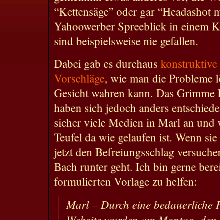
“Kettensäge” oder gar “Headashot mi
Yahoowerber Spreeblick in einem K
sind beispielsweise nie gefallen.
Dabei gab es durchaus
konstruktive
Vorschläge
, wie man die Probleme l
Gesicht wahren kann. Das Grimme In
haben sich jedoch anders entschieden
sicher viele Medien in Marl an und
Teufel da wie gelaufen ist. Wenn si
jetzt den Befreiungsschlag versuchen
Bach runter geht. Ich bin gerne bere
formulierten Vorlage zu helfen:
Marl – Durch eine bedauerliche 
Website wurden am Montag, den 1