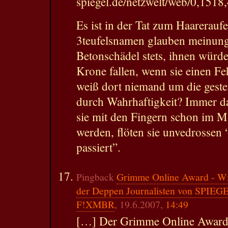
spiegel.de/netzwelt/web/0,1518
Es ist in der Tat zum Haarerau
3teufelsnamen glauben meinungs
Betonschädel stets, ihnen würde
Krone fallen, wenn sie einen F
weiß dort niemand um die geste
durch Wahrhaftigkeit? Immer da
sie mit den Fingern schon im M
werden, flöten sie unvedrossen “
passiert”.
Pingback
Grimme Online Award - Wie
der Deppen Journalisten von SPIEGE
F!XMBR
, 19.6.2007,
14:49
[…] Der Grimme Online Award w