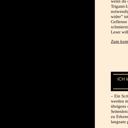
wenn du e
Trigami-
notwendig
wider” is
Geflenne
schmiers
Leser wil
Zum komp
ICH 
– Ein Scr
werden m
übrigens 
Seitenlei
zu Erkenn
langsam g