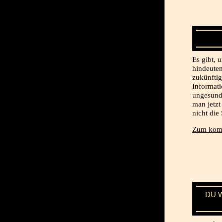
Es gibt, 
hindeuten
zukünftig
Informati
ungesunde
man jetzt
nicht die
Zum komp
DU 