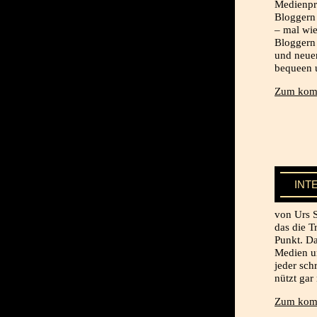
Medienpr
Bloggern 
– mal wie
Bloggern 
und neuer
bequeen 
Zum komp
INT
von Urs 
das die T
Punkt. Da
Medien un
jeder sch
nützt gar 
Zum komp