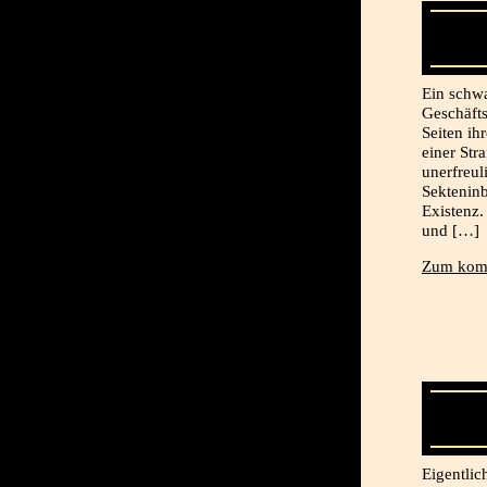
Ein schwa
Geschäft
Seiten ih
einer Str
unerfreul
Sekteninb
Existenz.
und […]
Zum komp
Eigentlic