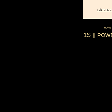
« ÄLTERE 
HOME
0.071S ||
POW