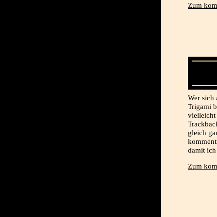
Zum komp
Wer sich 
Trigami b
vielleich
Trackback
gleich ga
kommentie
damit ich
Zum komp