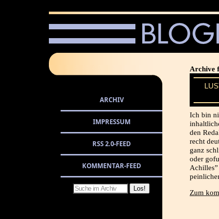
Archive 
LUS
ARCHIV
Ich bin n
IMPRESSUM
inhaltlic
den Reda
recht deu
RSS 2.0-FEED
ganz schl
oder gofu
KOMMENTAR-FEED
Achilles”
peinliche
Zum komp