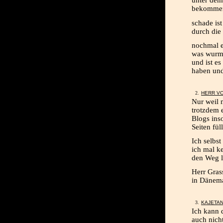
unter dem 
bekommen.
schade ist
durch die 
nochmal ei
was wurmt
und ist es
haben und
HERR VO
Nur weil 
trotzdem 
Blogs ins
Seiten fü
Ich selbst
ich mal ke
den Weg l
Herr Gras
in Dänema
KAJETA
Ich kann 
auch nich