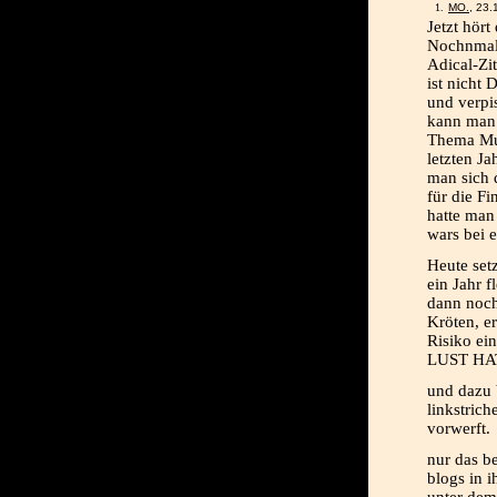
MO.
, 23
Jetzt hört
Nochnmal 
Adical-Zit
ist nicht 
und verpis
kann man 
Thema Mus
letzten J
man sich 
für die F
hatte man
wars bei 
Heute set
ein Jahr f
dann noch
Kröten, er
Risiko 
LUST HAT.
und dazu 
linkstrich
vorwerft.
nur das b
blogs in 