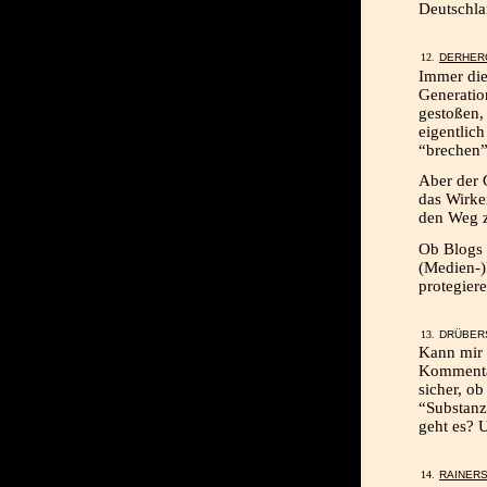
Deutschla
DERHER
Immer die
Generatio
gestoßen,
eigentlic
“brechen”
Aber der 
das Wirke
den Weg z
Ob Blogs 
(Medien-)M
protegiere
DRÜBERS
Kann mir 
Kommentar
sicher, ob
“Substanz
geht es? 
RAINER