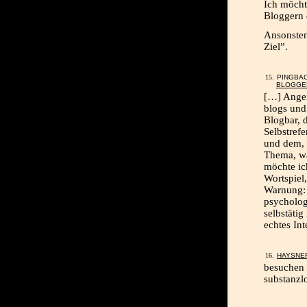
Ich möcht
Bloggern 
Ansonsten
Ziel”.
PINGBA
BLOGGE
[…] Ange
blogs und
Blogbar, 
Selbstrefe
und dem, 
Thema, wa
möchte ic
Wortspiel
Warnung: 
psycholog
selbstäti
echtes In
HAYSNE
besuchen 
substanzl