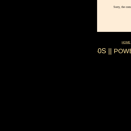
Sorry, the com
HOME
0.040S ||
POW