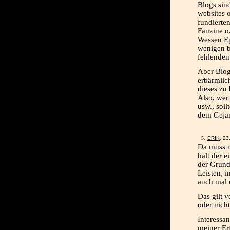
Blogs sind
websites 
fundierte
Fanzine o.
Wessen Eg
wenigen b
fehlenden
Aber Blog
erbärmlic
dieses zu 
Also, wer
usw., soll
dem Gejam
ERIK
, 2
Da muss m
halt der e
der Grund
Leisten, i
auch mal 
Das gilt v
oder nich
Interessa
meiner Er