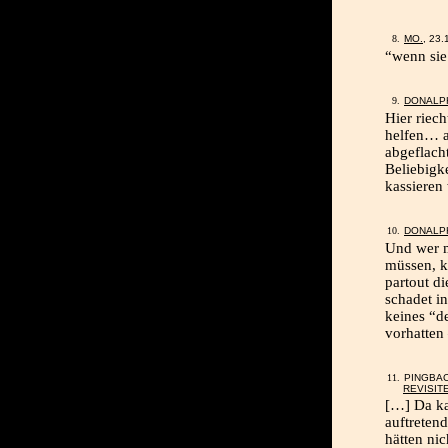
MO.
, 23
“wenn sie
DONALP
Hier riec
helfen… ab
abgeflach
Beliebigk
kassieren
DONALP
Und wer m
müssen, k
partout d
schadet in
keines “d
vorhatten
PINGBA
REVISIT
[…] Da ka
auftreten
hätten nic