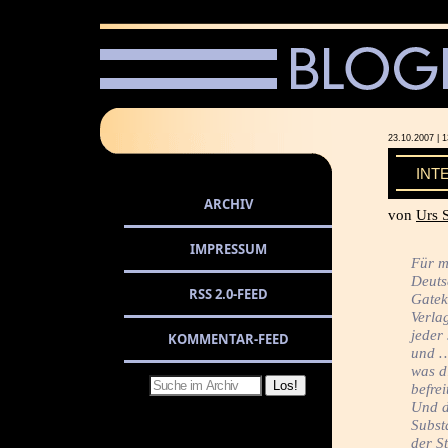
23.10.2007 
INT
ARCHIV
von
Urs 
IMPRESSUM
Für m
Deuts
RSS 2.0-FEED
Gatek
Verlag
jeder 
KOMMENTAR-FEED
und … 
was d
befrei
Und d
Subst
der St