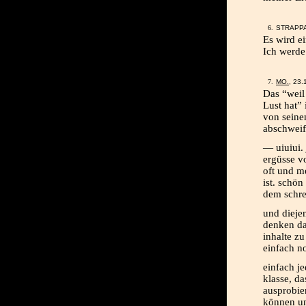
STRAPPA
Es wird e
Ich werde
MO.
, 23
Das “weil 
Lust hat”
von seinem
abschweif
— uiuiui. 
ergüsse vo
oft und me
ist. schön
dem schre
und dieje
denken d
inhalte zu
einfach n
einfach je
klasse, d
ausprobier
können un