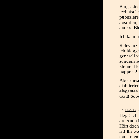
Blogs sin
technisch
publiziere
ausrufen,
andere Bl
Ich kann 
Relevanz 
ich blogg
generell 
sondern s
kleiner H
happens!
Aber dies
etabliert
elegante
Gott! Soo
FRANK
,
Heja! Ich
an. Auch 
Hört doch
ist! Ihr 
euch niem