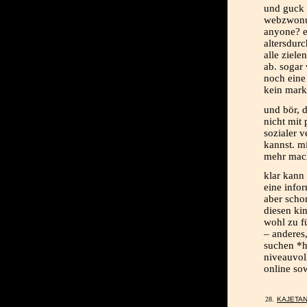
und guck d
webzwonul
anyone? e
altersdurc
alle ziele
ab. sogar
noch eine 
kein mark
und bör, 
nicht mit 
sozialer v
kannst. m
mehr mac
klar kann
eine infor
aber schon
diesen ki
wohl zu f
– anderes,
suchen *h
niveauvol
online sow
KAJETA