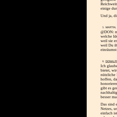
Reichweite
einige dur
Und ja, d
MARTIN, 
@DON: mic
welche Id
weil sie 
weil Du i
einräums
DONALP
Ich glaub
bietet, w
nützliche
hoffen, d
honoriere
gibt es ge
nachhalti
besser ma
Das sind 
Netzes, u
einfach is