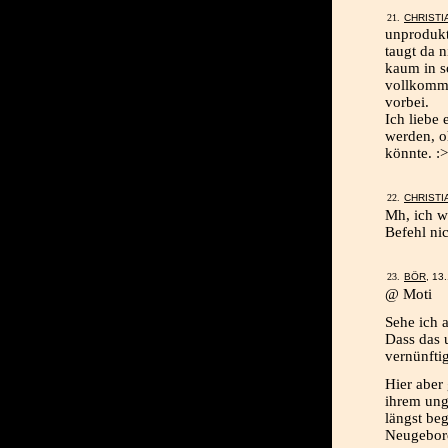
CHRISTI
unprodukt
taugt da 
kaum in s
vollkomme
vorbei.
Ich liebe
werden, o
könnte. :>
CHRISTI
Mh, ich wo
Befehl nic
BÖR
, 13
@ Moti
Sehe ich 
Dass das u
vernünfti
Hier aber
ihrem ung
längst be
Neugebore