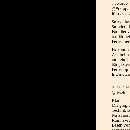
AMELIA, 
@Strappat
für das e
Sorry, das
Stunden, 
Familienvä
tradition
Fernseher
Es könnte
Zeit beim
nun ein Ge
hängt sow
Fernsehpr
Internetan
BÖR
, 14
@ Moti
Klar.
Mir ging 
Technik s
Nutzunssp
Rumnavigie
Lesen von