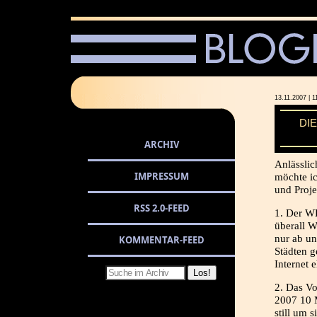
13.11.2007 
DI
ARCHIV
Anlässli
IMPRESSUM
möchte i
und Proje
RSS 2.0-FEED
1. Der WL
überall 
nur ab un
KOMMENTAR-FEED
Städten g
Internet 
2. Das Vo
2007 10 M
still um 