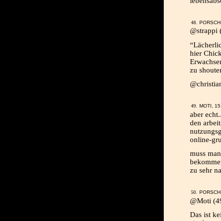
lebensabsc
PORSCHE
@strappi 
“Lächerlic
hier Chic
Erwachsen
zu shoute
@christian
MOTI, 15
aber echt.
den arbei
nutzungsg
online-gru
muss man 
bekommen 
zu sehr na
PORSCHE
@Moti (4
Das ist ke