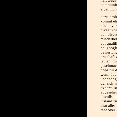
halbwegs 
communiti
eigentlic
dazu prob
kommt eh 
köche ver
niveauvoll
den diver
minderbem
auf quali
bei googl
bewertung
ernsthaft
leuten, m
geschmack
tipps für 
wenn über
unabhängi
der sich 
experts. s
abgesehen
unvollstä
instand z
also alle
rant over.