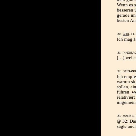
Wenn es s
besseren ü
gerade im
besten An
CHR
, 14
Ich mag J
PINGBA
[…] weite
STRAPPA
Ich empfe
warum sic
sollen, ei
führen, w
relativier
ungemein
MARK S, 
@ 32: Das
sagte auc