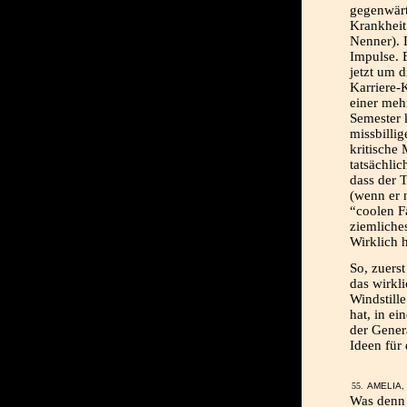
gegenwärt
Krankheit
Nenner).
Impulse. 
jetzt um d
Karriere-
einer meh
Semester 
missbilli
kritische 
tatsächlic
dass der T
(wenn er n
“coolen F
ziemliche
Wirklich 
So, zuerst
das wirkli
Windstille
hat, in e
der Genera
Ideen für
AMELIA, 
Was denn 