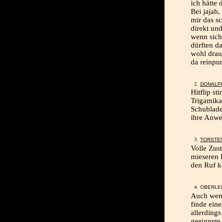
ich hätte 
Bei jajah,
mir das sc
direkt un
wenn sich
dürften d
wohl drau
da reinpu
DONALP
Hitflip s
Trigamika
Schublade 
ihre Anwes
TORSTE
Volle Zus
mieseren 
den Ruf k
OBERLEH
Auch wenn
finde eine
allerdings
geeignete 