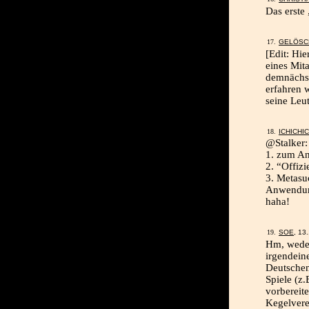
Das erste 
GELÖSC
[Edit: Hi
eines Mita
demnächst 
erfahren 
seine Leu
ICHICHI
@Stalker:
1. zum A
2. “Offizi
3. Metasu
Anwendung
haha!
SOE
, 13
Hm, weder
irgendein
Deutschen
Spiele (z.
vorbereit
Kegelvere