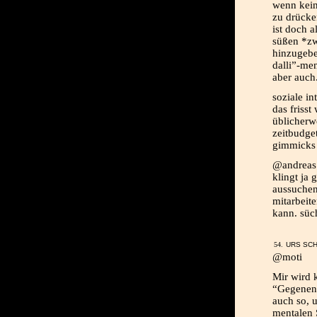
wenn keine
zu drücke
ist doch 
süßen *zw
hinzugebe
dalli”-men
aber auch
soziale in
das frisst
üblicherwe
zeitbudget
gimmicks 
@andreas
klingt ja 
aussuchen
mitarbeite
kann. süch
URS SCH
@moti
Mir wird 
“Gegenent
auch so, 
mentalen S