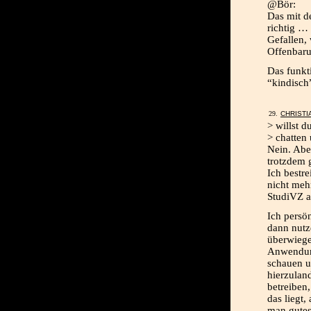
@Bör:
Das mit d
richtig …
Gefallen, 
Offenbaru
Das funkti
“kindisch”
CHRISTI
> willst d
> chatten
Nein. Abe
trotzdem 
Ich bestr
nicht meh
StudiVZ ab
Ich persön
dann nutz
überwiege
Anwendun
schauen u
hierzulan
betreiben,
das liegt,
man gute