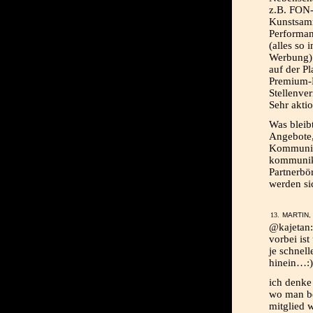
z.B. FON-
Kunstsamm
Performan
(alles so
Werbung)
auf der Pl
Premium-
Stellenve
Sehr aktio
Was bleib
Angebote,
Kommunika
kommunika
Partnerbö
werden sic
MARTIN, 
@kajetan: 
vorbei ist
je schnell
hinein…:)
ich denke
wo man be
mitglied w