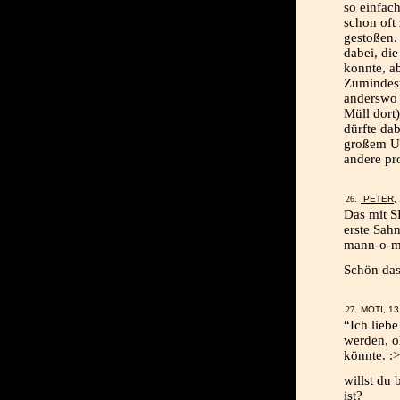
so einfach
schon oft 
gestoßen.
dabei, di
konnte, a
Zumindest
anderswo f
Müll dort)
dürfte dab
großem Um
andere pr
.PETER
,
Das mit S
erste Sah
mann-o-m
Schön dass
MOTI, 13
“Ich lieb
werden, o
könnte. :
willst du
ist?