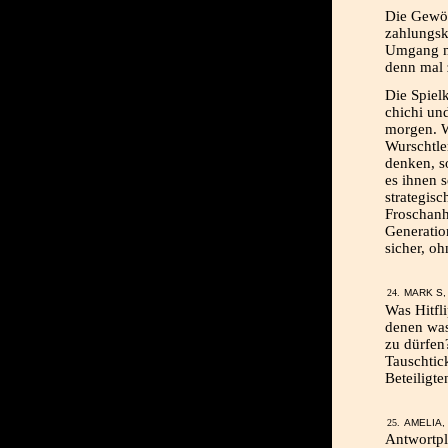
Die Gewöh
zahlungsk
Umgang mi
denn mal 
Die Spiel
chichi un
morgen. 
Wurschtler
denken, s
es ihnen s
strategis
Froschan
Generatio
sicher, oh
MARK S, 
Was Hitfli
denen was
zu dürfen
Tauschtick
Beteiligte
AMELIA, 
Antwortpl