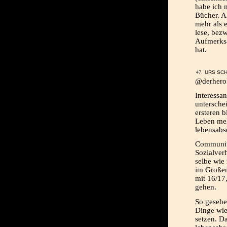
habe ich n
Bücher. A
mehr als 
lese, bezw
Aufmerksa
hat.
URS SCH
@derherol
Interessa
untersche
ersteren 
Leben meh
lebensabs
Community
Sozialverh
selbe wie
im Großen
mit 16/17,
gehen.
So gesehe
Dinge wie
setzen. Da