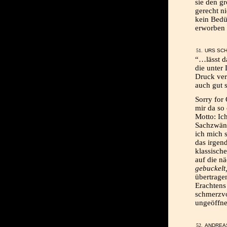
sie den g
gerecht n
kein Bedü
erworben 
URS SCH
“…lässt d
die unter
Druck ver
auch gut 
Sorry for 
mir da so
Motto: Ich
Sachzwäng
ich mich 
das irgen
klassisch
auf die n
gebuckelt
übertrage
Erachtens
schmerzvol
ungeöffne
ANDREAS