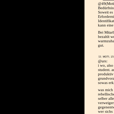
@49(Moti)
Bedürfnis
Soweit es
Erfordern
Identifika
kann eine
Bei Mitarb
bezahlt w
warmzuhal
gut.
MOTI, 15
@urs:
i wo, also
student. a
produktiv
grundvora
sowas erk
was mich 
rebellisc
selber all
verweiger
gegenent
wer sichs 