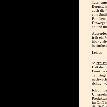
Taschenge
Berufstät
auch die (
eine Stud
Familiena
Deswegen 
ab und ni
Ausserdem
früh ein 
über viele
beeinfluss
Leider.
DERHER
Daß die h
Bereiche 
Tat hängt
nachwachs
richtig, w
Ich bin n
Unternehm
Produkten
im Griff 
die @-Gen