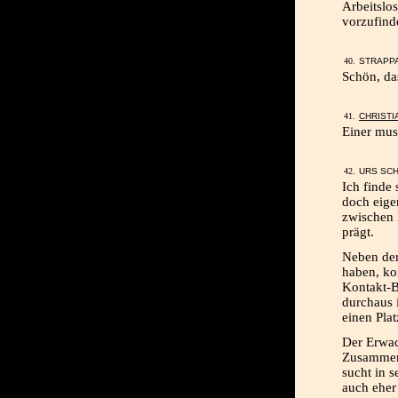
Arbeitslo
vorzufinde
STRAPPA
Schön, das
CHRISTI
Einer muss
URS SCH
Ich finde 
doch eige
zwischen
prägt.
Neben der
haben, ko
Kontakt-Be
durchaus 
einen Plat
Der Erwac
Zusammenh
sucht in s
auch eher