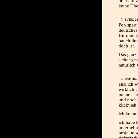
oder auf z
keine Übe
SVEN, 13
Fon spart 
deutsches
Hurrameld
bauchpins
doch ist.
Das ganze
sicher ge
natürlich 
MARTIN, 
also ich w
wirklich 
meine star
und noch 
klickvieh 
ich kenne
ich habe 
unternehm
projekte w