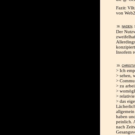
Fazit: Vl
von Web2.
NADEN
,
Der Nutzwe
zweifelhaf
Allerdings
konzipier
Insofern r
CHRISTI
> Ich emp
> sehen, 
> Communi
> zu arbei
> womögli
> relativi
> das eig
Lächerlich
allgemein
haben und
peinlich.
nach Zeit
Gesangsve