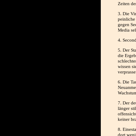
Zeiten de
3. Die Vi
peinlich
gegen Sec
Media sel
4. Secon
5. Der St
die Ergeb
schlecht
wissen si
verprasse
6. Die Ta
Neuanmeld
Wachstum 
7. Der de
länger st
offensich
keiner br
8. Einest
dort weni