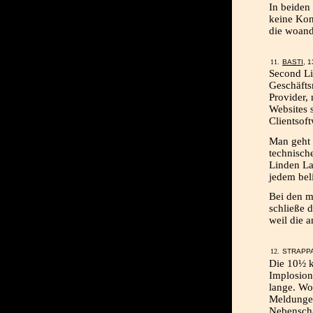
In beiden 
keine Kon
die woand
BASTI
, 
Second Lif
Geschäfts
Provider,
Websites 
Clientsoft
Man geht d
technische
Linden La
jedem bel
Bei den m
schließe 
weil die a
STRAPPA
Die 10½ k
Implosion 
lange. Wo
Meldungen
Nebenscha