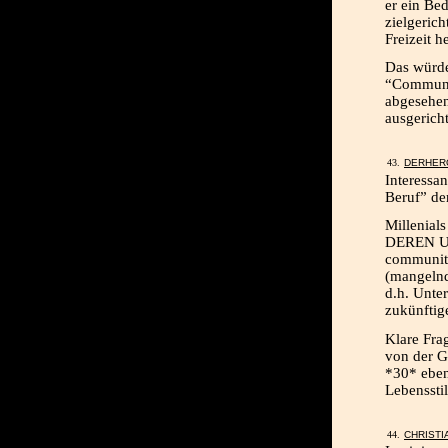
er ein Bed
zielgerich
Freizeit 
Das würde
“Communit
abgesehen
ausgerich
DERHER
Interessa
Beruf” der
Millenial
DEREN Um
communiti
(mangelnd
d.h. Unte
zukünftig
Klare Fra
von der G
*30* eben
Lebensstil
CHRISTI