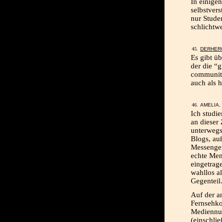
In einigen
selbstvers
nur Studen
schlichtw
DERHER
Es gibt ü
der die “
community
auch als h
AMELIA, 
Ich studi
an dieser 
unterwegs
Blogs, au
Messenger
echte Men
eingetrag
wahllos al
Gegenteil
Auf der a
Fernsehko
Mediennut
(einschli