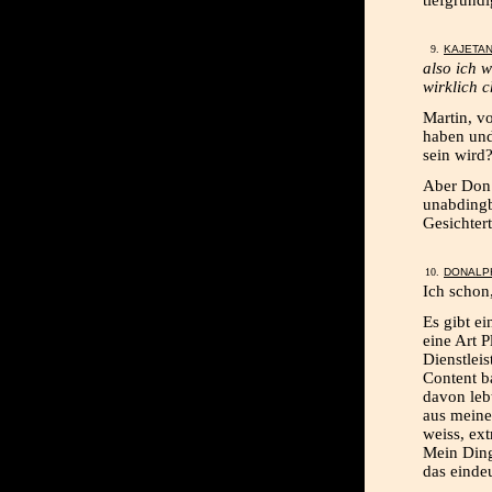
tiefgründ
KAJETA
also ich w
wirklich 
Martin, v
haben und
sein wird?
Aber Don h
unabdingb
Gesichtert
DONALP
Ich schon,
Es gibt e
eine Art P
Dienstleis
Content ba
davon lebt
aus meine
weiss, ext
Mein Ding
das eindeu