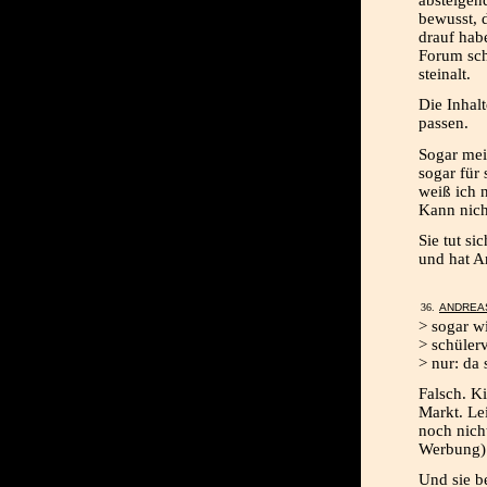
absteigend
bewusst, 
drauf habe
Forum sch
steinalt.
Die Inhalt
passen.
Sogar mei
sogar für 
weiß ich n
Kann nicht
Sie tut s
und hat A
ANDREAS
> sogar w
> schülerv
> nur: da 
Falsch. Ki
Markt. Le
noch nicht
Werbung) 
Und sie b