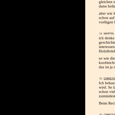
gleichen 
dann holt
aber wie i
schon auf
vorlügen
MARTIN, 
ich denke 
geschicht
interesse
Holztbrin
so wie die
koofmichs 
das ist ja
CHRISTI
Ich behau
wird. So l
schon viel
zumindest
Beim Rech
CHRISTI