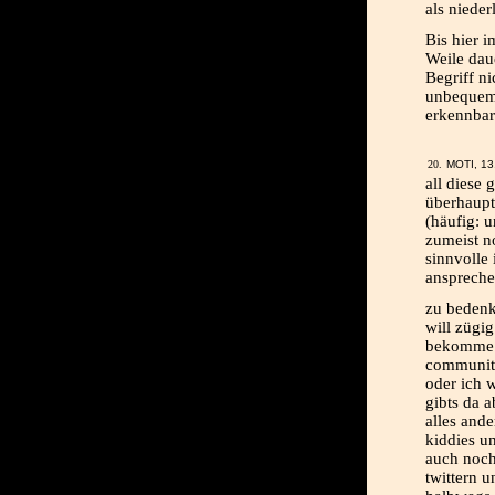
als nieder
Bis hier 
Weile dau
Begriff n
unbequem 
erkennbar
MOTI, 13
all diese 
überhaupt
(häufig: u
zumeist n
sinnvolle
anspreche
zu bedenk
will zügi
bekomme i
community
oder ich 
gibts da a
alles ande
kiddies u
auch noch
twittern u