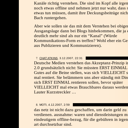
Kanäle richtig verstehen. Die sind im Kopf alle irge
noch etwas offline und nehmen jetzt nur wahr, dass 
etwas tun müssen, damit ihre Deckungsbeiträge nich
Bach runtergehen.
Aber wie sollen sie das mit dem Verstehen bei obige
Ausgangslage dann bei Blogs hinbekommen, die ja d
deutlich mehr sind als nur ein “Kanal” (Würde
Kommunikations-Form es treffen? Wohl eher ein G
aus Publizieren und Kommunizieren).
CHAT ATKINS
, 3.12.2007,
22:31
Deutsche Medien verstehen das Akzeptanz-Prinzip 
2.0 grundsätzlich nicht: Sie müssten ERST EINMAL
Gutes auf die Beine stellen, was sich VIELLEICHT s
mal rentiert. Sie belämmern uns aber ständig mit Din
sich ERST EINMAL rentieren sollen, bevor später
VIELLEICHT mal etwas Brauchbares daraus werden
Lauter Kurzstreckler …
MOTI, 4.12.2007,
2:59
das netz ist nicht dazu geschaffen, um darin geld zu
verdienen. ausnahme: waren und dienstleistungen m
eindeutigem offline-bezug, für die gebühren in irge
art durchsetzbar sind.