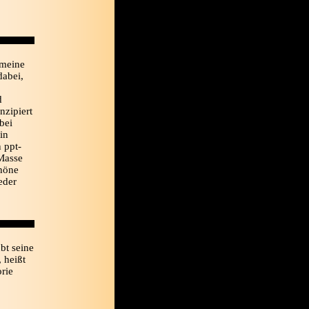
 meine
dabei,
d
nzipiert
bei
in
 ppt-
 Masse
chöne
eder
bt seine
 heißt
orie