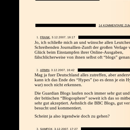
14 KOMMENTARE ZUM
FRANK
, 3.12.2007,
16:17
Jo, ich schließe mich an und wünsche allen Leutche
Schreibenden Journallien-Zunft der großen Verlage v
Glück beim Einstampfen ihrer Online-Ausgaben,
fälschlicherweise von ihnen selbst oft “blogs” genan
ARMIN
, 3.12.2007,
16:42
Mag ja fuer Deutschland alles zutreffen, aber ander
kann ich das Ende des “Hypes” (so es denn je ein 
war) noch nicht erkennen.
Die Guardian Blogs laufen noch immer sehr gut und 
der britischen “Blogosphere” soweit ich das so mi
sehr gut akzeptiert. Aehnlich die BBC Blogs, gut verl
besucht und kommentiert.
Scheint ja also irgendwie doch zu gehen?
SAMFOX, 3.12.2007,
17:27