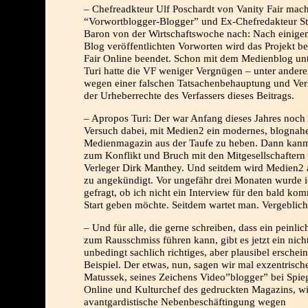
– Chefreadkteur Ulf Poschardt von Vanity Fair mac
“Vorwortblogger-Blogger” und Ex-Chefredakteur St
Baron von der Wirtschaftswoche nach: Nach einige
Blog veröffentlichten Vorworten wird das Projekt be
Fair Online beendet. Schon mit dem Medienblog unt
Turi hatte die VF weniger Vergnügen – unter ander
wegen einer falschen Tatsachenbehauptung und Ver
der Urheberrechte des Verfassers dieses Beitrags.
– Apropos Turi: Der war Anfang dieses Jahres noch
Versuch dabei, mit Medien2 ein modernes, blognah
Medienmagazin aus der Taufe zu heben. Dann kan
zum Konflikt und Bruch mit den Mitgesellschafter
Verleger Dirk Manthey. Und seitdem wird Medien2
zu angekündigt. Vor ungefähr drei Monaten wurde 
gefragt, ob ich nicht ein Interview für den bald k
Start geben möchte. Seitdem wartet man. Vergeblich
– Und für alle, die gerne schreiben, dass ein peinli
zum Rausschmiss führen kann, gibt es jetzt ein nich
unbedingt sachlich richtiges, aber plausibel erschei
Beispiel. Der etwas, nun, sagen wir mal exzentrisch
Matussek, seines Zeichens Video”blogger” bei Spie
Online und Kulturchef des gedruckten Magazins, wi
avantgardistische Nebenbeschäftingung wegen