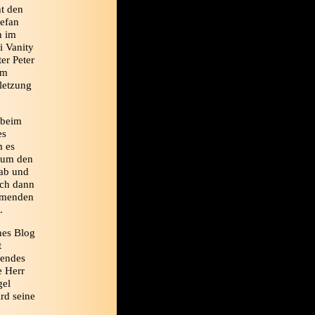
ht den
efan
n im
i Vanity
er Peter
em
letzung
 beim
es
m es
n um den
 ab und
ich dann
ommenden
.
ches Blog
t
nendes
e Herr
gel
rd seine