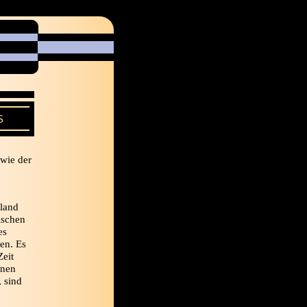
S
 wie der
hland
ischen
es
en. Es
Zeit
enen
 sind