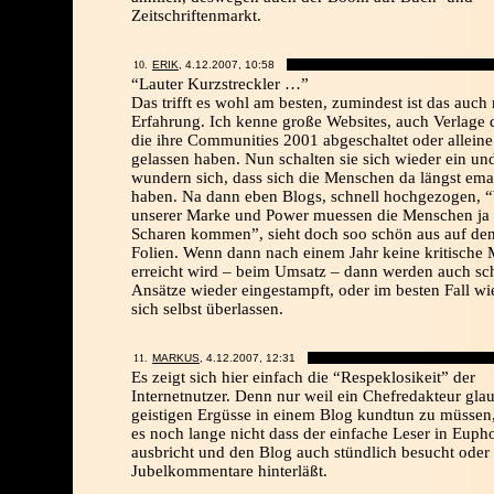
Zeitschriftenmarkt.
ERIK
, 4.12.2007,
10:58
“Lauter Kurzstreckler …”
Das trifft es wohl am besten, zumindest ist das auch
Erfahrung. Ich kenne große Websites, auch Verlage 
die ihre Communities 2001 abgeschaltet oder alleine
gelassen haben. Nun schalten sie sich wieder ein un
wundern sich, dass sich die Menschen da längst ema
haben. Na dann eben Blogs, schnell hochgezogen, “
unserer Marke und Power muessen die Menschen ja 
Scharen kommen”, sieht doch soo schön aus auf den
Folien. Wenn dann nach einem Jahr keine kritische
erreicht wird – beim Umsatz – dann werden auch s
Ansätze wieder eingestampft, oder im besten Fall wi
sich selbst überlassen.
MARKUS
, 4.12.2007,
12:31
Es zeigt sich hier einfach die “Respeklosikeit” der
Internetnutzer. Denn nur weil ein Chefredakteur glau
geistigen Ergüsse in einem Blog kundtun zu müssen,
es noch lange nicht dass der einfache Leser in Euph
ausbricht und den Blog auch stündlich besucht oder
Jubelkommentare hinterläßt.