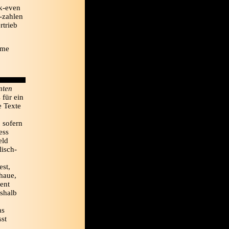
ak-even
c-zahlen
rtrieb
mme
enten
 für ein
 Texte
 sofern
ess
eld
lisch-
est,
haue,
zent
eshalb
as
sst