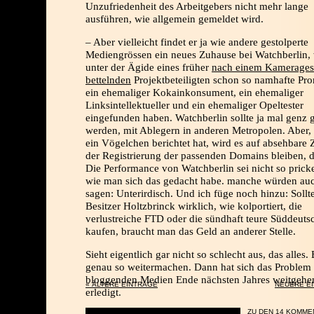
Unzufriedenheit des Arbeitgebers nicht mehr lange
ausführen, wie allgemein gemeldet wird.
– Aber vielleicht findet er ja wie andere gestolperte
Mediengrössen ein neues Zuhause bei Watchberlin,
unter der Ägide eines früher
nach einem Kamerage
bettelnden
Projektbeteiligten schon so namhafte Pr
ein ehemaliger Kokainkonsument, ein ehemaliger
Linksintellektueller und ein ehemaliger Opeltester
eingefunden haben. Watchberlin sollte ja mal genz 
werden, mit Ablegern in anderen Metropolen. Aber,
ein Vögelchen berichtet hat, wird es auf absehbare Z
der Registrierung der passenden Domains bleiben, 
Die Performance von Watchberlin sei nicht so prick
wie man sich das gedacht habe. manche würden au
sagen: Unterirdisch. Und ich füge noch hinzu: Sollt
Besitzer Holtzbrinck wirklich, wie kolportiert, die
verlustreiche FTD oder die sündhaft teure Süddeuts
kaufen, braucht man das Geld an anderer Stelle.
Sieht eigentlich gar nicht so schlecht aus, das alles. 
genau so weitermachen. Dann hat sich das Problem
bloggenden Medien Ende nächsten Jahres weitgehe
« ÄLTERE EINTRÄGE
NEUERE E
erledigt.
ZU DEN 14 KOMME