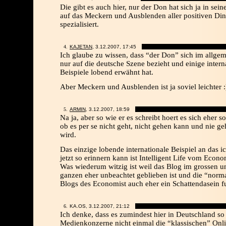
Die gibt es auch hier, nur der Don hat sich ja in sei
auf das Meckern und Ausblenden aller positiven Di
spezialisiert.
KAJETAN
, 3.12.2007,
17:45
Ich glaube zu wissen, dass “der Don” sich im allge
nur auf die deutsche Szene bezieht und einige intern
Beispiele lobend erwähnt hat.
Aber Meckern und Ausblenden ist ja soviel leichter :
ARMIN
, 3.12.2007,
18:59
Na ja, aber so wie er es schreibt hoert es sich eher so
ob es per se nicht geht, nicht gehen kann und nie g
wird.
Das einzige lobende internationale Beispiel an das i
jetzt so erinnern kann ist Intelligent Life vom Econo
Was wiederum witzig ist weil das Blog im grossen u
ganzen eher unbeachtet geblieben ist und die “norm
Blogs des Economist auch eher ein Schattendasein f
KA.OS, 3.12.2007,
21:12
Ich denke, dass es zumindest hier in Deutschland so 
Medienkonzerne nicht einmal die “klassischen” Onl