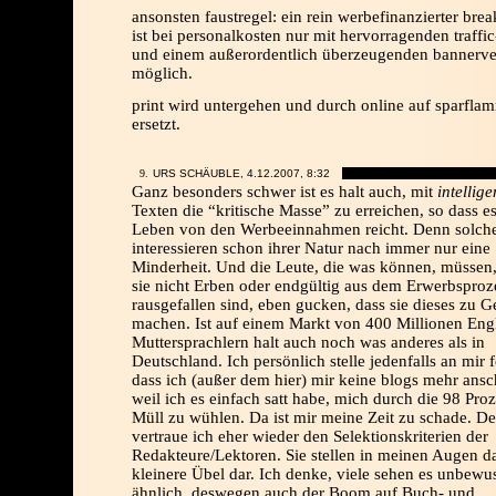
ansonsten faustregel: ein rein werbefinanzierter bre
ist bei personalkosten nur mit hervorragenden traffi
und einem außerordentlich überzeugenden bannerve
möglich.
print wird untergehen und durch online auf sparfla
ersetzt.
URS SCHÄUBLE, 4.12.2007,
8:32
Ganz besonders schwer ist es halt auch, mit
intellig
Texten die “kritische Masse” zu erreichen, so dass es
Leben von den Werbeeinnahmen reicht. Denn solche
interessieren schon ihrer Natur nach immer nur eine
Minderheit. Und die Leute, die was können, müssen,
sie nicht Erben oder endgültig aus dem Erwerbsproz
rausgefallen sind, eben gucken, dass sie dieses zu G
machen. Ist auf einem Markt von 400 Millionen Eng
Muttersprachlern halt auch noch was anderes als in
Deutschland. Ich persönlich stelle jedenfalls an mir f
dass ich (außer dem hier) mir keine blogs mehr ansc
weil ich es einfach satt habe, mich durch die 98 Pro
Müll zu wühlen. Da ist mir meine Zeit zu schade. D
vertraue ich eher wieder den Selektionskriterien der
Redakteure/Lektoren. Sie stellen in meinen Augen d
kleinere Übel dar. Ich denke, viele sehen es unbewu
ähnlich, deswegen auch der Boom auf Buch- und