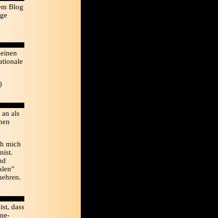
nem Blog
nge
meinen
ationale
)
 an als
ehen
ch mich
mist.
nd
alen”
uehren.
ist, dass
ine-