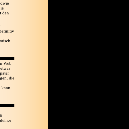
ndwie
sie
t den
r
efinitiv
emisch
im Web
 etwas
päter
gen, die
 kann.
it
ndeiner