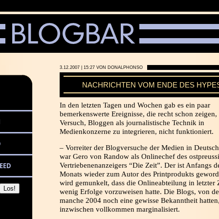
3.12.2007 | 15:27 VON DONALPHONSO
NACHRICHTEN VOM ENDE DES HYPE
In den letzten Tagen und Wochen gab es ein paar
bemerkenswerte Ereignisse, die recht schon zeigen,
M
Versuch, Bloggen als journalistische Technik in
Medienkonzerne zu integrieren, nicht funktioniert.
D
– Vorreiter der Blogversuche der Medien in Deutsc
war Gero von Randow als Onlinechef des ostpreuss
EED
Vertriebenenanzeigers “Die Zeit”. Der ist Anfangs d
Monats wieder zum Autor des Printprodukts geword
wird gemunkelt, dass die Onlineabteilung in letzter 
wenig Erfolge vorzuweisen hatte. Die Blogs, von d
manche 2004 noch eine gewisse Bekanntheit hatten,
inzwischen vollkommen marginalisiert.