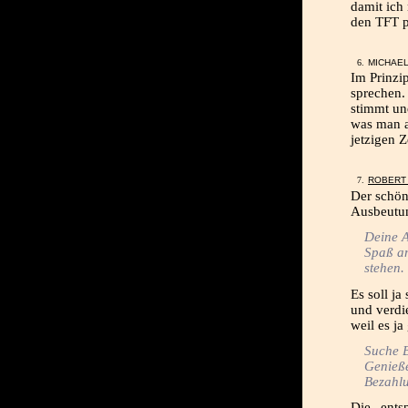
damit ich 
den TFT p
MICHAEL
Im Prinzi
sprechen.
stimmt un
was man a
jetzigen Z
ROBERT 
Der schön
Ausbeutun
Deine A
Spaß am
stehen.
Es soll ja
und verdi
weil es ja
Suche 
Genieße
Bezahl
Die „ents