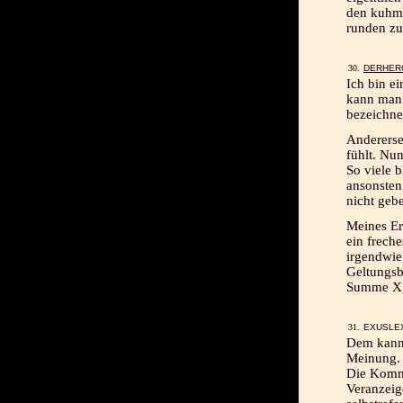
den kuhmi
runden zu
DERHER
Ich bin ei
kann man 
bezeichne
Andererse
fühlt. Nu
So viele 
ansonsten
nicht geb
Meines Era
ein frech
irgendwie 
Geltungsbe
Summe X, 
EXUSLEX
Dem kann 
Meinung.
Die Komme
Veranzeig