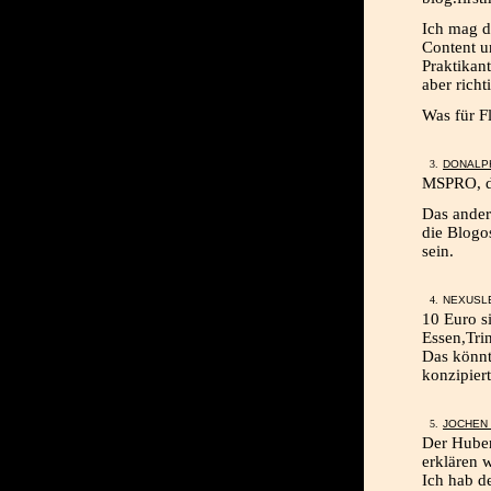
Ich mag di
Content 
Praktikan
aber richti
Was für F
DONALP
MSPRO, da
Das ander
die Blogos
sein.
NEXUSLE
10 Euro s
Essen,Tri
Das könnt
konzipiert
JOCHEN
Der Huber
erklären 
Ich hab d