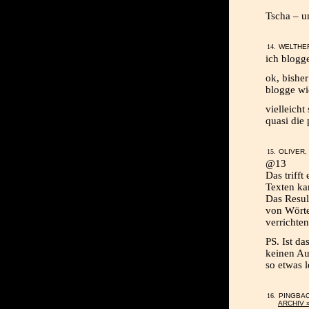
Tscha – u
WELTHER
ich blogge
ok, bisher
blogge wi
vielleich
quasi die
OLIVER, 
@13
Das trifft
Texten ka
Das Result
von Wörte
verrichte
PS. Ist da
keinen Au
so etwas 
PINGBA
ARCHIV 