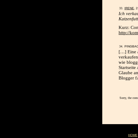
IRENE
, 
Ich verka
Katzenfutt
Kurz: Con
http://ko
PINGBA
[…] Eine 
verkaufen
wie blogg
Startseite
Glaube an
Blogger f
Sorry, the com
HOME