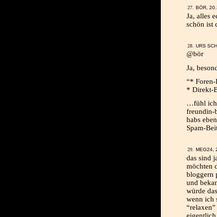
BÖR, 20.
Ja, alles 
schön ist
URS SCH
@bör
Ja, besond
“* Foren-P
* Direkt-
…fühl ich
freundin-
habs eben
Spam-Beit
MEG24, 
das sind j
möchten de
bloggern 
und bekann
würde das
wenn ich 
“relaxen”
eigentlich