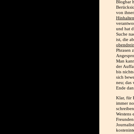
Blogbar h
Berücksi
von ihnen
Hinhalte
verantwo
und hat d
Suche na
ist, die a
obendrei
Phrasen 
Angespro
Man kann 
der Auff
bis nicht
sich bewe
neu; das
Ende dan
Klar, für
immer noc
schreiben
Westens e
Freunden 
Journalis
kosteninte