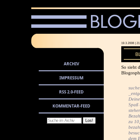
19.3.2008 |
B
ARCHIV
So sieht 
Blogosph
IMPRESSUM
suche
RSS 2.0-FEED
_entg
Deine 
Spaß 
KOMMENTAR-FEED
stehe
Bezah
zu 10
bezah
besuc
dem B