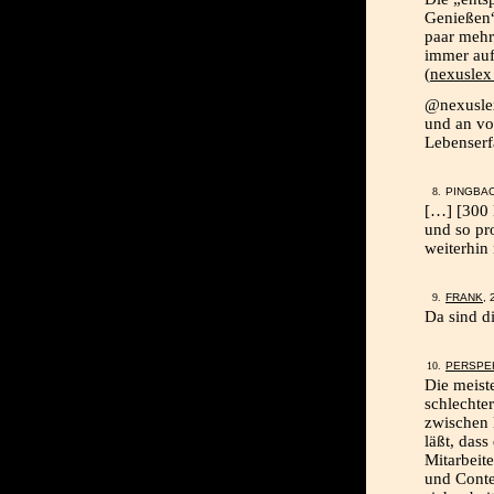
Genießen“
paar mehr
immer auf
(
nexuslex
@nexuslex
und an vo
Lebenserf
PINGBA
[…] [300 
und so pr
weiterhin 
FRANK
, 
Da sind d
PERSPE
Die meist
schlechte
zwischen 
läßt, dass
Mitarbeite
und Conte