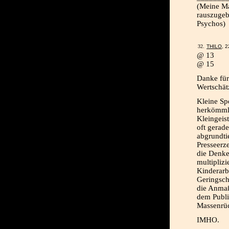
(Meine Ma
rauszugeb
Psychos)
THILO
, 
@ 13
@ 15
Danke für
Wertschät
Kleine Sp
herkömmli
Kleingeis
oft gerad
abgrundti
Presseerze
die Denke
multiplizi
Kinderarbe
Geringsch
die Anmaß
dem Publi
Massenrüc
IMHO.