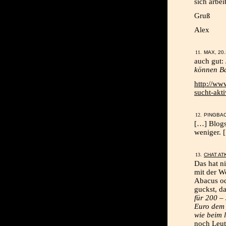
sich arbei
Gruß
Alex
MAX, 20.
auch gut:
können Ba
http://ww
sucht-akt
PINGBA
[…] Blogs
weniger. 
CHAT AT
Das hat ni
mit der W
Abacus od
guckst, d
für 200 – 
Euro dem 
wie beim 
noch Leut