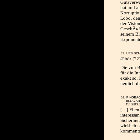
Gutsverwa
hat und a
Korruptio
Lobo, den
der Visio
GeschÃ¤ft
seinem Bl
Exponente
URS SCH
@bör (22
Die von B
für die In
exakt so.
neulich di
PINGBA
BLOG AR
GESUCH
[…] Eben 
interessa
Sicherhei
wirklich s
kommenta