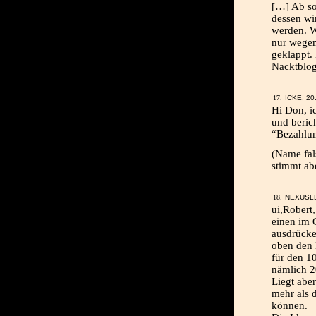
[…] Ab so
dessen wi
werden. W
nur wegen
geklappt.
Nacktblog
ICKE, 20
Hi Don, i
und beric
“Bezahlung
(Name fal
stimmt ab
NEXUSLE
ui,Robert,
einen im 
ausdrücke
oben den 
für den 1
nämlich 2
Liegt abe
mehr als 
können.