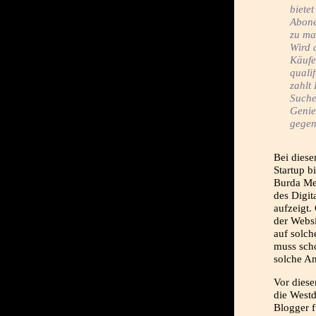
biete
Abone
zu ma
Wird 
Käufe
qualif
zahlt
Suche
Genie
gegen
Bei diese
Startup b
Burda Med
des Digit
aufzeigt.
der Websi
auf solch
muss scho
solche An
Vor diese
die Westd
Blogger 