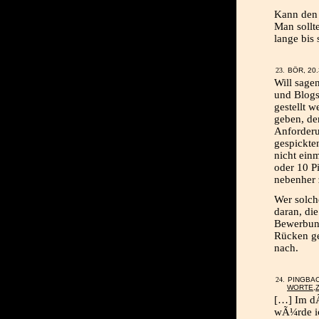
Kann den 
Man sollt
lange bis 
BÖR, 20.
Will sage
und Blogs 
gestellt 
geben, der
Anforderu
gespickte
nicht ein
oder 10 Pi
nebenher 
Wer solche
daran, di
Bewerbung
Rücken ge
nach.
PINGBA
WORTE,Z
[…] Im dÃ
wÃ¼rde i