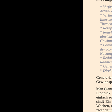
* Verfa
Artikel
* Verfa
Intervi
Theme
* Rezep
* Regel
abwicke
Gewinn
* Foren
der Ko
Nutzung
* Redak
Rahmen
* Gener
* Direk
Genererie
Gewinnspi
Man (kann
Eindruck,
einfach s
sind? Ein 
Wochen, e
zwar deutl