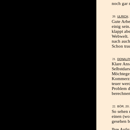
noch gar 
ULRICH
,
Gute Arbei
einig sei
klappt abe
Webwelt. 
nach auch
Schon trau
DONALP
Klare Ans
Selbstdar
Möchtege
Kommerzie
teuer wer
Problem d
berechnen
BÖR, 20.
So sehen 
einen (wo
gesehen b
Ihre Aufg