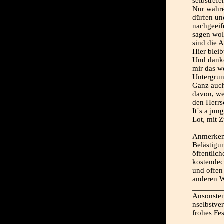
selbstrefe
Nur wahre
dürfen und
nachgeeife
sagen wol
sind die 
Hier bleib
Und danke
mir das w
Untergru
Ganz auch
davon, we
den Herrs
It´s a jun
Lot, mit 
____
Anmerken 
Belästigu
öffentlich
kostendec
und offen
anderen W
_______
Ansonsten
nselbstve
frohes Fes
_______