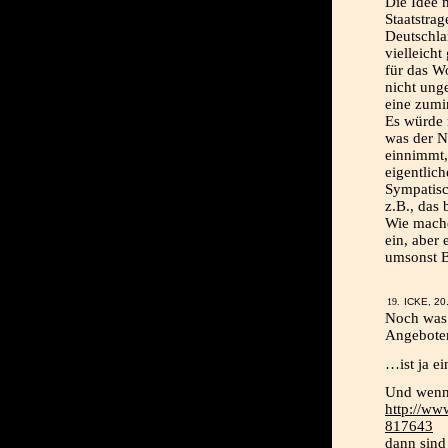
Die Idee 
Staatstra
Deutschla
vielleicht
für das 
nicht unge
eine zumi
Es würde 
was der N
einnimmt,
eigentlic
Sympatisc
z.B., das
Wie mache
ein, aber 
umsonst Bü
ICKE, 20
Noch was 
Angeboten
…ist ja e
Und wenn 
http://ww
817643
dann sind 