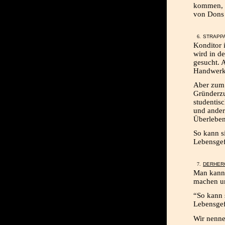
kommen, a
von Don
STRAPPA
Konditor 
wird in d
gesucht. 
Handwerke
Aber zum
Gründerzu
studentisc
und ander
Überleben
So kann s
Lebensgef
DERHER
Man kann 
machen un
“So kann 
Lebensgef
Wir nenne