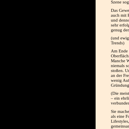
Szene sog
Das Gewes
auch mit 
und denno
sehr erfo
genug dem
(und ewig
Trends)
Am Ende b
Oberfläch
Manche We
niemals s
stoßen. U
an der Fr
wenig Auf
Gründungs
(Die meis
– ein ehrl
verbund
Sie mache
als eine 
Lifestyles
gemeinsam