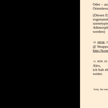
Oder – au
Orientier
(Diesen E
sogenannt
szenetypi
Athmosphä
werden)
IRENE
, 
@ Strappa
http://ko
BÖR, 29.
Alex,
ich hab e
weiter.
Sorry, the com