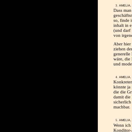
AMELIA, 
Dass man 
geschäfts
so, finde
inhalt in 
(und darf
von irgen
Aber hier
ziehen der
generelle 
wäre, die
und moder
AMELIA, 
Konkreter
könnte ja
die die G
damit die
sicherlic
machbar.
AMELIA, 
Wenn ich d
Konditor-