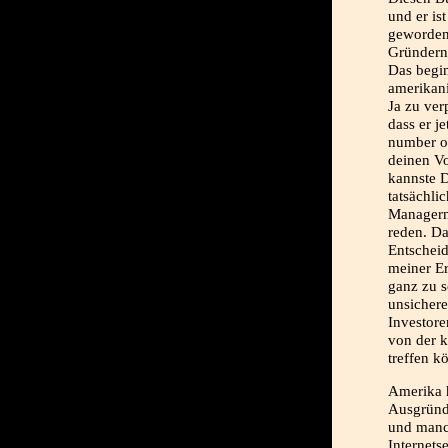
und er is
geworden
Gründern 
Das begi
amerikani
Ja zu ver
dass er je
number of
deinen Vo
kannste D
tatsächli
Managern,
reden. Da
Entschei
meiner E
ganz zu s
unsichere
Investore
von der k
treffen k
Amerika h
Ausgründ
und manc
Internetse