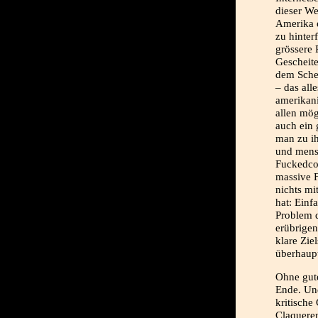
dieser We
Amerika 
zu hinter
grössere 
Gescheite
dem Sche
– das all
amerikani
allen mög
auch ein
man zu ih
und mensc
Fuckedco
massive F
nichts mi
hat: Ein
Problem d
erübrige
klare Zie
überhaupt
Ohne gute
Ende. Und
kritische
Claqueren