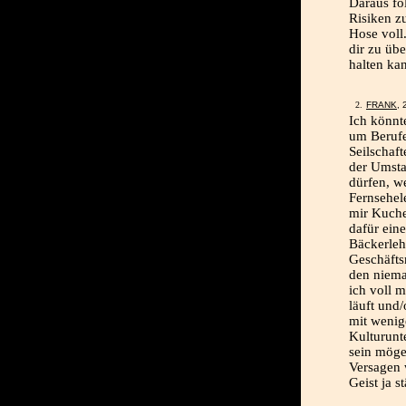
Daraus fo
Risiken zu
Hose voll
dir zu üb
halten ka
FRANK
, 
Ich könnt
um Berufe
Seilschaf
der Umst
dürfen, w
Fernsehele
mir Kuche
dafür ein
Bäckerleh
Geschäfts
den niema
ich voll m
läuft und/
mit wenig
Kulturunt
sein möge
Versagen 
Geist ja s