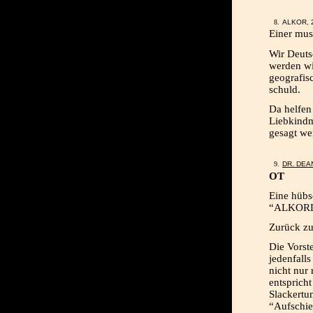
ALKOR, 
Einer mus
Wir Deuts
werden wi
geografisc
schuld.
Da helfen
Liebkindm
gesagt we
DR. DEA
OT
Eine hüb
“ALKORL
Zurück z
Die Vorst
jedenfalls
nicht nur
entspricht
Slackertu
“Aufschie