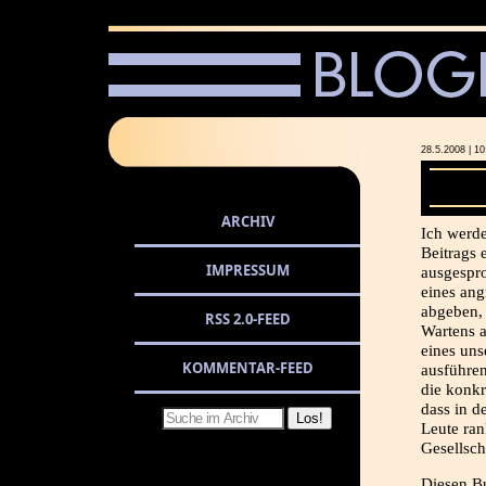
28.5.2008 |
ARCHIV
Ich werde
Beitrags 
IMPRESSUM
ausgespr
eines ang
abgeben, 
RSS 2.0-FEED
Wartens a
eines un
KOMMENTAR-FEED
ausführen
die konkr
dass in d
Leute ra
Gesellscha
Diesen Bu