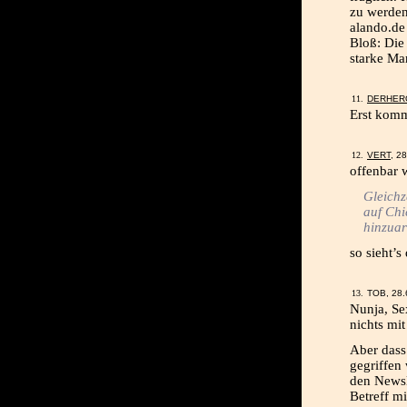
zu werden,
alando.de
Bloß: Die
starke Mar
DERHER
Erst komm
VERT
, 2
offenbar 
Gleichz
auf Chi
hinzuar
so sieht’s
TOB, 28.
Nunja, Sex
nichts mit
Aber dass
gegriffen 
den Newsl
Betreff mi