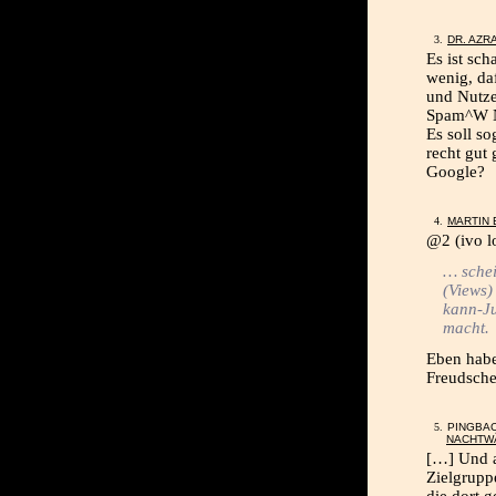
DR. AZR
Es ist sc
wenig, da
und Nutze
Spam^W N
Es soll s
recht gut
Google?
MARTIN
@2 (ivo lo
… schei
(Views)
kann-J
macht.
Eben habe
Freudsche
PINGBA
NACHTW
[…] Und a
Zielgrupp