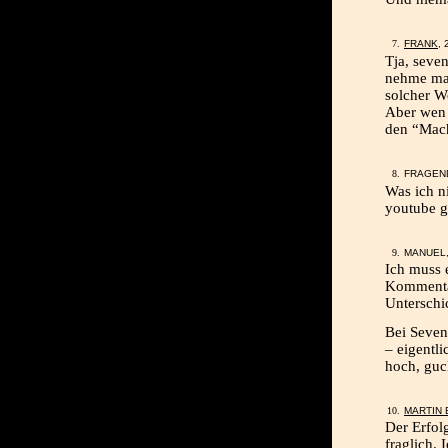
FRANK
, 
Tja, seve
nehme mal
solcher W
Aber wen s
den “Mac
FRAGEND
Was ich n
youtube g
MANUEL,
Ich muss 
Kommentar
Unterschi
Bei Sevenl
– eigentl
hoch, guc
MARTIN
Der Erfol
fraglich. 