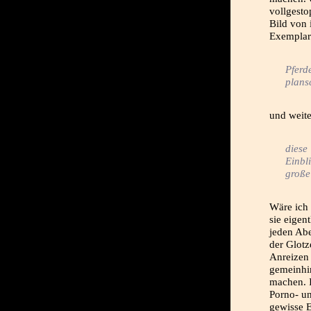
vollgesto
Bild von 
Exemplar
Pferd
plans
und weite
diese
Einbl
große
Wäre ich 
sie eigen
jeden Ab
der Glotz
Anreizen 
gemeinhi
machen. I
Porno- un
gewisse E