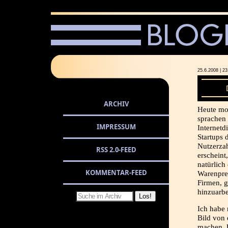
25.6.2008 |
ARCHIV
Heute mor
sprachen
IMPRESSUM
Internetd
Startups
Nutzerzah
RSS 2.0-FEED
erschein
natürlich
KOMMENTAR-FEED
Warenprei
Firmen, g
hinzuarbe
Ich habe 
Bild von 
machen. 