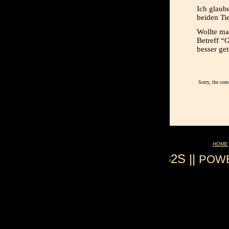
Ich glaub
beiden Tie
Wollte ma
Betreff “
besser get
Sorry, the com
HOME
0.032S ||
POW