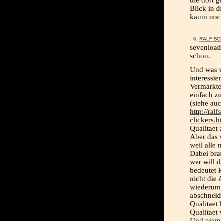
die dort 
Blick in d
kaum no
RALF S
sevenload
schon.
Und was w
interessi
Vermarkte
einfach z
(siehe auc
http://ra
clickers.h
Qualitaet 
Aber das w
weil alle 
Dabei bra
wer will 
bedeutet 
nicht die
wiederum 
abschneid
Qualitaet 
Qualitaet 
Und niema