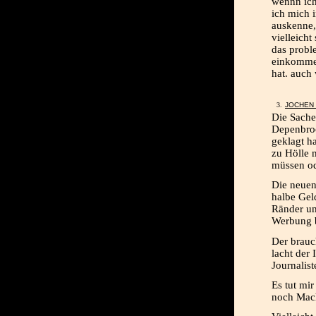
wennn ich
ich mich i
auskenne, 
vielleicht
das probl
einkommen
hat. auch
JOCHEN
Die Sache
Depenbroc
geklagt h
zu Hölle 
müssen od
Die neuen
halbe Gel
Ränder um
Werbung b
Der brauc
lacht der
Journalist
Es tut mir
noch Mach