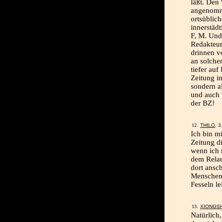
läßt. Den
angenomme
ortsüblic
innerstäd
F, M. Und 
Redakteur
drinnen v
an solche
tiefer auf
Zeitung i
sondern a
und auch 
der BZ!
THILO
, 
Ich bin mi
Zeitung di
wenn ich 
dem Relau
dort ansc
Menschen s
Fesseln le
XIONGS
Natürlich