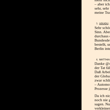
– aber ic
sehr, sehr
meine Tra
UGUGU
,
Sehr schö
Sinn. Abe
durchaus 
Bundesdeu
bestellt,
Berlin int
MATTHIAS
Danke @4/
der Tat fä
Daß Arbei
der Globa
zwar schl
– Automob
Prozesse j
Da ich nic
noch nie g
sagen. Nu
verkleiner