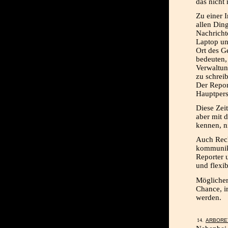
das nicht
Zu einer I
allen Ding
Nachricht
Laptop un
Ort des G
bedeuten,
Verwaltun
zu schreib
Der Repor
Hauptpers
Diese Zei
aber mit 
kennen, ni
Auch Rech
kommunika
Reporter 
und flexi
Möglicher
Chance, i
werden.
ARBORE