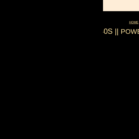
HOME
0.040S ||
POW