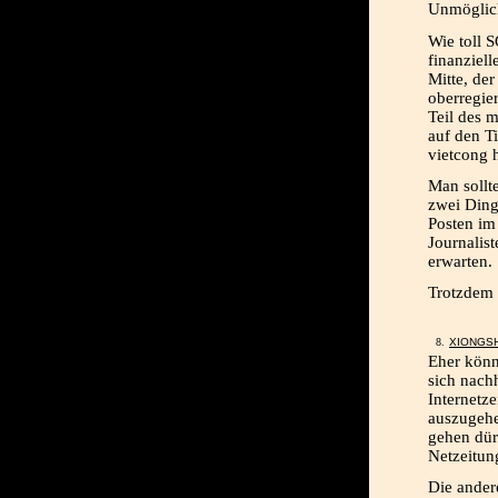
Unmöglich
Wie toll 
finanziel
Mitte, der
oberregier
Teil des 
auf den T
vietcong h
Man sollt
zwei Ding
Posten im
Journalist
erwarten.
Trotzdem s
XIONGS
Eher könn
sich nac
Internetz
auszugehe
gehen dürf
Netzeitun
Die ander