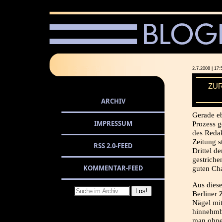
2.7.2008 | 
ZUR
ARCHIV
Gerade eb
IMPRESSUM
Prozess g
des Redak
Zeitung s
RSS 2.0-FEED
Drittel d
gestriche
KOMMENTAR-FEED
guten Cha
Aus diese
Berliner 
Nägel mi
hinnehmba
man ohne 