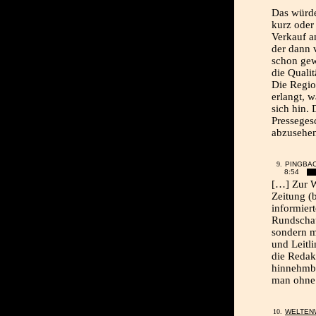
Das würde
kurz oder 
Verkauf a
der dann 
schon gew
die Quali
Die Regio
erlangt, w
sich hin.
Presseges
abzusehen
PINGBA
8:54
[…] Zur W
Zeitung (
informier
Rundschau)
sondern m
und Leitli
die Redakt
hinnehmba
man ohne 
WELTEN