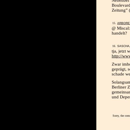
Nebenbei 
Boulevard
Zeitung” (
ARBORE
@ Miscal: 
handelt?
SASCHA,
tja, jetzt
http://ww
Zwar imho
geprägt, 
schade we
Solangsam
Berliner 
gemeinsa
und Depen
Sorry, the com