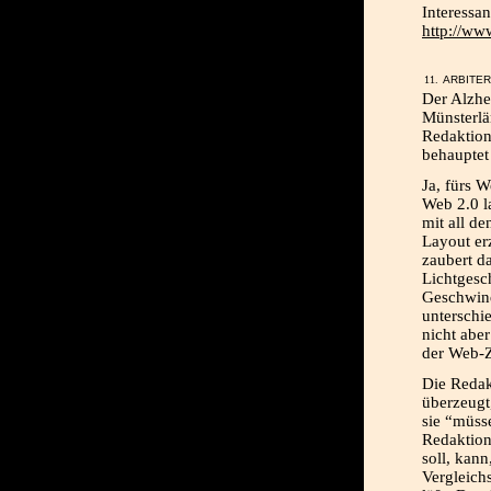
Interessa
http://
ARBITER,
Der Alzhe
Münsterlä
Redaktion
behauptet 
Ja, fürs W
Web 2.0 la
mit all de
Layout er
zaubert da
Lichtgesc
Geschwind
unterschi
nicht aber
der Web-Z
Die Redak
überzeugt
sie “müss
Redaktion
soll, kann
Vergleich