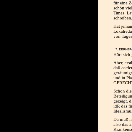
für eine 
schön viel
Times. La
schreiben
Hat jeman
Lokalreda
von Tages
DERHER
Hört sich 
Aber, erst
daß ostde
geräumige
und in Pl
GERECHT
Schon die
Beteiligu
gezeigt, 
idR das fi
Idealismu
Da muß ma
also das a
Krankensc