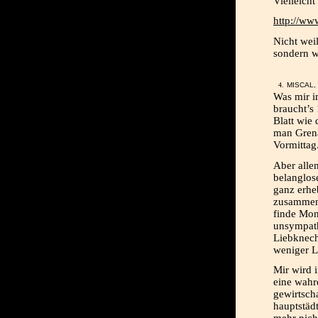
Vielleicht
http://ww
Nicht wei
sondern w
MISCAL, 
Was mir i
braucht’s
Blatt wie 
man Grena
Vormittag
Aber alle
belanglose
ganz erhe
zusammenst
finde Mon
unsympath
Liebknecht
weniger L
Mir wird i
eine wahre
gewirtschaf
hauptstäd
mehr nicht