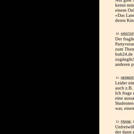
Auf gute 
kennt min
einem Onk
»Das Land
deren Kin
KRISTOF
Der fragl
Partyvera
zum Thema
bub24.de 
zugänglic
anderen p
HERBER
Leider ni
auch z.B.
Ich frage
eine auss
Studenten
war, eine
FRANK
,
Unfreiwil
der dann 