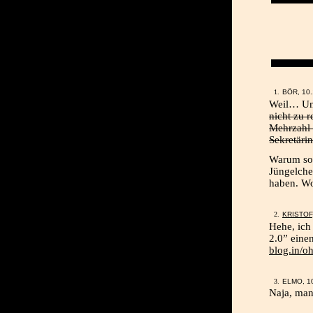
BÖR, 10.
Weil… Un
nicht zu 
Mehrzahl 
Sekretäri
Warum sol
Jüngelche
haben. W
KRISTOF
Hehe, ich
2.0” eine
blog.in/o
ELMO, 1
Naja, man