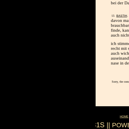
bei der Da
BASTIH
,
davon mal
brauchbar
finde, ka
auch nicht
ich stimm
recht mit 
auch wich
auseinande
nase in d
Sorry, the com
HOME
0.031S ||
POW