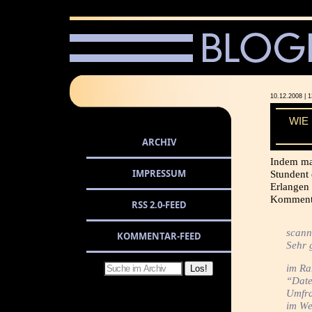
10.12.2008 
WIE
ARCHIV
Indem ma
IMPRESSUM
Stundent 
Erlangen
Komment
RSS 2.0-FEED
scann
KOMMENTAR-FEED
Sehr 
im Ra
“Date
Umfra
im Web