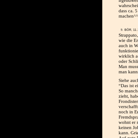
irgendwel
wahrschei
dass ca. 
machen^^ 
BÖR, 11.
Strappato,
wie die E
auch in Wi
funktioni
wirklich 
oder Schli
Man muss 
man kanns
Siehe auch
“Das ist 
So manche
zieht, hab
Frondiste
verschaff
noch in E
Fremdspr
wohnt er 
keinen Jo
kann. Gri