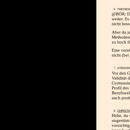
THEOBSE
@BÖR: Dei
weiter. Es
nicht bes
Aber da ja
Methodena
zu hoch f
Eine vern
nicht (be
STRAPPA
Vor den G
Validität
Gymnasiu
Profil de
Berufswel
auch posit
CHRISTI
Hehe, da 
ungestüm.
vorsichti