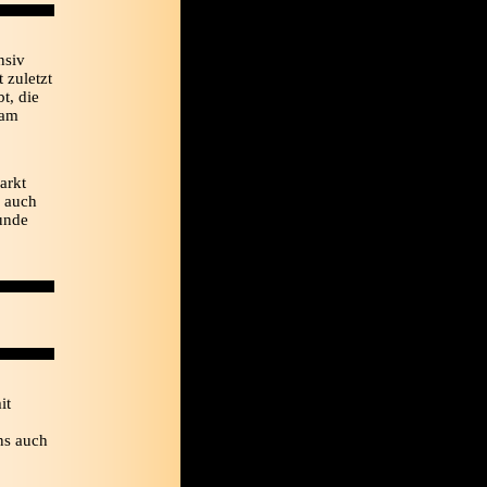
nsiv
 zuletzt
t, die
eam
arkt
a auch
unde
it
ns auch