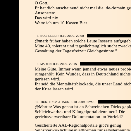
O Gott.
Er hat dich anscheinend nicht mal die .de-domain ge
Ansonsten:
Das wird nix.
Wette ich um 10 Kasten Bier.
BUCHLESER, 8.10.2009,
22:00
@mark früher haben solche Leute Inserate aufgegeb
Mitte 40, tolerant und tageslichtauglich sucht zweck
Gestaltung der Tagesfreizeit Gleichgesinnte.”
MARTIN, 8.10.2009,
22:15
Meine Güte. Immer wenn jemand etwas neues probie
rumgenölt. Kein Wunder, dass in Deutschland nichts
gerissen wird.
Ihr seid die Mentalitätsblockade, die unser Land nich
der Krise lassen wird.
TICK, TRICK & TACK, 8.10.2009,
22:53
@Martin: Was genau ist an Schweinchen Dicks gep
Schleichwerbe- und Klüngelportal denn neu? Die
gerichtsverwertbare Dokumentation im Vorfeld?
Gescheiterte AAL-Regionalportale gibt’s genug,
Selbstverwirklichungsplattformen für selbsternannte