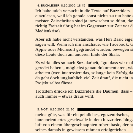
BUCHLESER, 8.10.2009,
18:45
Ich habe mich versucht in die Texte auf Buzzriders
einzulesen, weil ich gerade sonst nichts zu tun hatte 
meisten Zeitschriften sind ja inzwischen so dünn, d
richtig Freizeit übrig hat im Gegensatz zur Zeit vor d
Medienkrise).
Aber ich habe nicht verstanden, was Herr Basic eige
sagen will. Wenn ich mir anschaue, wie Facebook, 
Apple oder Microsoft gegründet wurden, bewegen s
diese Leute doch am anderen Ende der Skala.
Es wirkt alles so nach Sozialarbeit, “gut dass wir ma
geredet haben”, möglichst genau dokumentieren, wi
arbeiten (wen interessiert das, solange kein Erfolg da
da geht doch unglaublich viel Zeit drauf, die nicht in
Projekt selbst fliesst.
Trotzdem drücke ich Buzzriders die Daumen, dass –
auch immer – etwas draus wird.
MOTI, 8.10.2009,
21:20
meine güte, was für ein peinliches, egozentrisches,
innenorientiertes geschwalle in dem buzzriders blog
luft von einem übergeschnappten robert basic, der 
seines damals in gewissem rahmen erfolgreichen