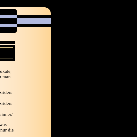
okale,
em man
zriders-
zriders-
pinner/
twas
nur die