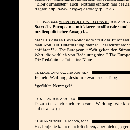
“Blogjournalisten” auch. Notfalls einfach mal bei Za
fragen:
http://www.blog-cj.de/blog/?p=2543
TRACKBACK
MEDIACLINIQUE | RALF SCHWARTZ
, 9.10.2009,
7:
Start des European – mit klarer neoliberaler und
medienpolitischer Ansage!…
Mehr als diesen Cover-Shot vom Start des Europea
man wohl zur Untermalung meiner Überschrift nicht
anführen!? > The European > “Wir geben den Stimm
Wort, die wirklich von Bedeutung sind.” The Europ
Die Redaktion > Initiative Neue……
KLAUS JARCHOW
, 9.10.2009,
8:24
Je mehr Werbung, desto irrelevanter das Blog.
*gefühlte Netzregel*
STEFAN, 9.10.2009,
9:04
Dazu ist es auch noch irrelevante Werbung. Wer kli
auf sowas? ;-)
GUNNAR ZOBEL, 9.10.2009,
10:32
He, Projekte kann man kritisieren, aber nichts gegen