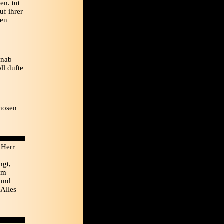
en. tut
uf ihrer
hen
rnab
l dufte
 hosen
 Herr
ngt,
em
 und
 Alles