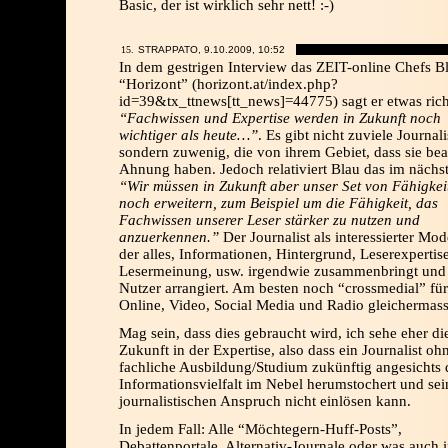
Basic, der ist wirklich sehr nett! :-)
STRAPPATO, 9.10.2009,
10:52
In dem gestrigen Interview das ZEIT-online Chefs B
“Horizont” (horizont.at/index.php?
id=39&tx_ttnews[tt_news]=44775) sagt er etwas rich
“Fachwissen und Expertise werden in Zukunft noch
wichtiger als heute…”
. Es gibt nicht zuviele Journali
sondern zuwenig, die von ihrem Gebiet, dass sie be
Ahnung haben. Jedoch relativiert Blau das im nächst
“Wir müssen in Zukunft aber unser Set von Fähigkei
noch erweitern, zum Beispiel um die Fähigkeit, das
Fachwissen unserer Leser stärker zu nutzen und
anzuerkennen.”
Der Journalist als interessierter Mod
der alles, Informationen, Hintergrund, Leserexpertise
Lesermeinung, usw. irgendwie zusammenbringt und 
Nutzer arrangiert. Am besten noch “crossmedial” für 
Online, Video, Social Media und Radio gleichermass
Mag sein, dass dies gebraucht wird, ich sehe eher di
Zukunft in der Expertise, also dass ein Journalist oh
fachliche Ausbildung/Studium zukünftig angesichts 
Informationsvielfalt im Nebel herumstochert und se
journalistischen Anspruch nicht einlösen kann.
In jedem Fall: Alle “Möchtegern-Huff-Posts”,
Debattenportale, Alternativ-Journale oder was auch