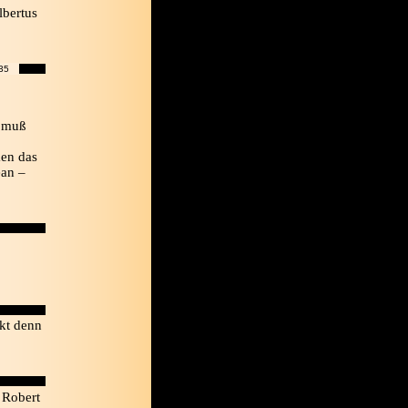
lbertus
35
n muß
en das
ean –
ckt denn
 Robert