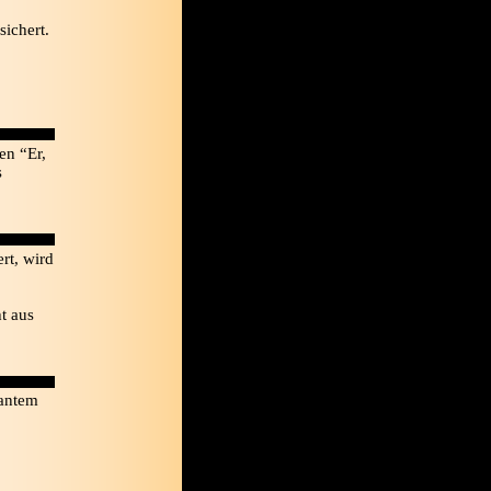
sichert.
en “Er,
s
rt, wird
t aus
lantem