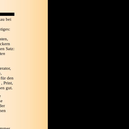
lau bei
tiges:
sten,
ackern
en Satz:
ten
erator,
,
für den
, Print,
en gut.
e
ne
der
inen
 immer