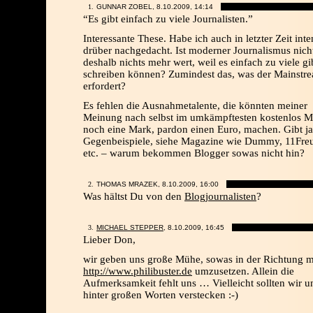
GUNNAR ZOBEL, 8.10.2009,
14:14
“Es gibt einfach zu viele Journalisten.”
Interessante These. Habe ich auch in letzter Zeit inte
drüber nachgedacht. Ist moderner Journalismus nicht
deshalb nichts mehr wert, weil es einfach zu viele gib
schreiben können? Zumindest das, was der Mainstr
erfordert?
Es fehlen die Ausnahmetalente, die könnten meiner
Meinung nach selbst im umkämpftesten kostenlos M
noch eine Mark, pardon einen Euro, machen. Gibt j
Gegenbeispiele, siehe Magazine wie Dummy, 11Fre
etc. – warum bekommen Blogger sowas nicht hin?
THOMAS MRAZEK, 8.10.2009,
16:00
Was hältst Du von den
Blogjournalisten
?
MICHAEL STEPPER
, 8.10.2009,
16:45
Lieber Don,
wir geben uns große Mühe, sowas in der Richtung m
http://www.philibuster.de
umzusetzen. Allein die
Aufmerksamkeit fehlt uns … Vielleicht sollten wir u
hinter großen Worten verstecken :-)