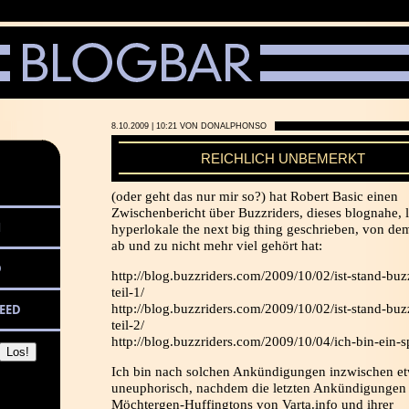
8.10.2009 | 10:21 VON DONALPHONSO
REICHLICH UNBEMERKT
(oder geht das nur mir so?) hat Robert Basic einen
Zwischenbericht über Buzzriders, dieses blognahe, l
M
hyperlokale the next big thing geschrieben, von d
ab und zu nicht mehr viel gehört hat:
D
http://blog.buzzriders.com/2009/10/02/ist-stand-buz
teil-1/
EED
http://blog.buzzriders.com/2009/10/02/ist-stand-buz
teil-2/
http://blog.buzzriders.com/2009/10/04/ich-bin-ein-s
Ich bin nach solchen Ankündigungen inzwischen e
uneuphorisch, nachdem die letzten Ankündigungen 
Möchtergen-Huffingtons von Varta.info und ihrer