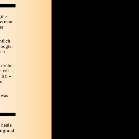
(die
ass man
er
ntlich
Google,
ich
l drüber
e wir
 ist) –
s
 was
. heiße
aufgrund