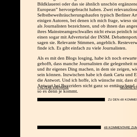
Bildklauerei oder das sie ähnlich unschön ergänze
European” hervorgebracht haben. Zwei relevanzlos
Selbstbeweihräucherungshaufen typisch Berliner Art
einigen Autoren, bei denen ich mich frage, wieso sie
als Journalisten bezeichnen, und ob ihnen das anges
ihres Mainstreamgeschwalles nicht etwas peinlich is
einen sogar mit Advertorial der INSM. Debattenport
sagen sie. Relevante Stimmen, angeblich. Restever
finde ich. Es gibt einfach zu viele Journalisten.
Als es mit den Blogs losging, habe ich noch erwarte
gehofft, dass manche Journalisten die gelegenheit n
und ihr eigenes Ding machen, in dem sie zeigen, wie
sein können. Inzwischen habe ich dank Carta und 
die Antwort. Und ich hoffe, ich wünsche mir, dass d
Antwort bei Buzzriders nicht ganz so enttäuschend a
« ÄLTERE EINTRÄGE
NEUERE E
so es denn je kommt.
ZU DEN 48 KOMME
48 KOMMENTARE ZUM