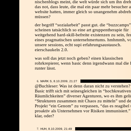
nischenblogs meint, die welt würde sich um ihn dreh
das not, dass leute, die mal ein paar mehr besucher a
website hatten, immer gleich so unangenehm abdre
müssen?
der begriff “sozialarbeit” passt gut. die “buzzcamps”
scheinen tatsächlich so eine art gruppentherapie für
weitgehend hard-skill-befreite existenzen zu sein, fe
eines pragmatischen unternehmertums. hmhmmh, vol
unsere sessions, echt supi erfahrungsaustausch.
eierschaukeln 2.0.
was soll das jetzt noch geben? einen klassischen
rohrkrepierer, wenn basic denn irgendwann mal die
runter lässt.
MARK S, 8.10.2009,
21:27
@Buchleser: Was ist denn daran nicht zu verstehen?
Basic trifft sich mit seinesgleichen in “hochkreativen
Räumlichkeiten” diverser Agenturen, wo es ihm geli
“Strukturen zusammen mit Chaos zu mitteln” und d
Projekt “ein Genom” zu verpassen, “das es reagibel
proaktiv als Unternehmen vor Risiken immunisiert.”
klar, oder?
HUH, 8.10.2009,
21:49