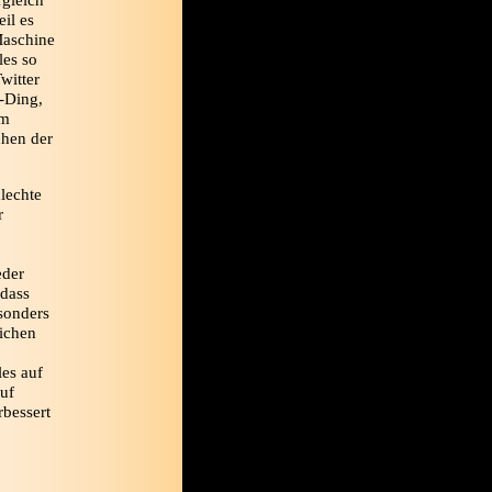
rgleich
il es
Maschine
les so
Twitter
”-Ding,
im
chen der
lechte
r
eder
 dass
sonders
lichen
les auf
auf
rbessert