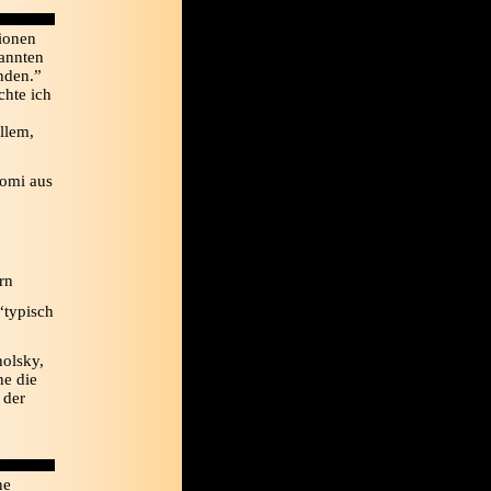
sionen
annten
anden.”
chte ich
llem,
romi aus
rn
“typisch
holsky,
ne die
 der
ne