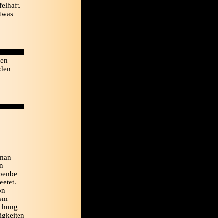
felhaft.
etwas
ten
rden
 man
en
ebenbei
eetet.
on
dem
echung
uigkeiten