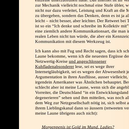
einzelne unterzuordnen hatte. Das Internet ist im Ve
zur Mechanik vielleicht nochmal eine Stufe übler, we
nicht nur dazu verleitet, Leistung und Kraft an die 
zu übergeben, sondern das Denken, denn es ist ja al
leicht – nicht besser, aber leichter. Der Retweet bei 
ist so ein “Ich denke und schreibe im Kollektiv mit
eine ziemlich andere Kommunikationsart, die man 
realen Leben nicht tun würde, die aber ein Kennzei
Kommunikation mit diesem Werkzeug ist.
Ich kann also mit Fug und Recht sagen, dass ich sch
Laune bekomme, wenn ich die neuesten Ergüsse de
Netzwertig-Kreise
und angeschlossener
Kuhfladenabsonderer
lese, sei es wege ihrer
Internetgläubigkeit, sei es wegen der Abwesenheit j
Argumentation in ihren Ausflüsse, ausser vielleicht,
irgendein Amerikaner was Ähnlichen behauptet. Be
schlecht aber ist meine Laune, wenn sich die angeb
Vorreiter, die Deutschland “in ein Entwicklungsland
degenerieren” sehen und ihm mitteilen, was noch al
dem Weg zur Netzgesellschaft nötig ist, sich selbst 
ihrem Lieblingskanal dann so äussern (retweeten ve
meine Laune übrigens auch nicht):
Morgenpenis ist Gold im Mund. Ladies?