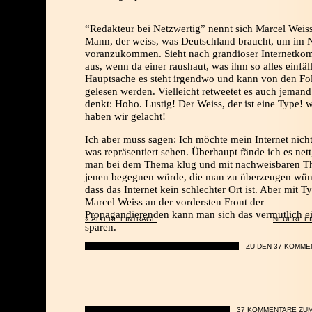
“Redakteur bei Netzwertig” nennt sich Marcel Weiss
Mann, der weiss, was Deutschland braucht, um im 
voranzukommen. Sieht nach grandioser Internetko
aus, wenn da einer raushaut, was ihm so alles einfäll
Hauptsache es steht irgendwo und kann von den Fo
gelesen werden. Vielleicht retweetet es auch jeman
denkt: Hoho. Lustig! Der Weiss, der ist eine Type! 
haben wir gelacht!
Ich aber muss sagen: Ich möchte mein Internet nich
was repräsentiert sehen. Überhaupt fände ich es net
man bei dem Thema klug und mit nachweisbaren T
jenen begegnen würde, die man zu überzeugen wün
dass das Internet kein schlechter Ort ist. Aber mit T
Marcel Weiss an der vordersten Front der
Propagandierenden kann man sich das vermutlich e
« ÄLTERE EINTRÄGE
NEUERE E
sparen.
ZU DEN 37 KOMME
37 KOMMENTARE ZUM