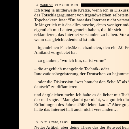
MARK793
, 21.2.2010,
11:39
Ich krieg ja mittlerweile Krätze, wenn ich in Diskus
das Totschlagargument von irgendwelchen selbstern
Topcheckern lese: “Du hast das Internet nicht verst
Je länger ich mir das alles ansehe, desto weniger mö
eigentlich mit Leuten gemein haben, die für sich
reklamieren, das Internet verstanden zu haben. Vor a
wenn das gleichbedeutend ist mit:
– irgendeinen Flachsülz nachzubeten, den ein 2.0-P
Amiland vorgebetet hat
– zu glauben, “wo ich bin, da ist vorne”
– die angeblich mangelnde Technik- oder
Innovationsbegeisterung der Deutschen zu bejamme
– oder die Diskussion “wer braucht den Scheiß” als 
deutsch” zu diffamieren
und dergleichen mehr. Ich halte es da lieber mit Tuc
der mal sagte. “Man glaubt gar nicht, wie gut ich oh
Erfindungen des Jahres 2500 leben kann.” Aber gut,
hatte das Internet halt auch nicht verstanden…
:D, 21.2.2010,
12:03
Netter Artikel, aber deine These das der Retweet kei