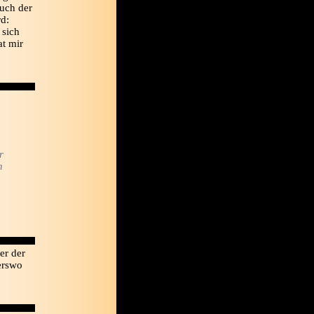
uch der
rd:
 sich
at mir
r
h
er der
erswo