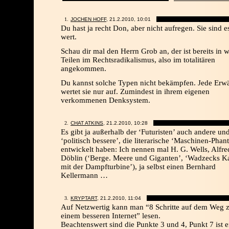
JOCHEN HOFF
, 21.2.2010,
10:01
Du hast ja recht Don, aber nicht aufregen. Sie sind e
wert.
Schau dir mal den Herrn Grob an, der ist bereits in w
Teilen im Rechtsradikalismus, also im totalitären
angekommen.
Du kannst solche Typen nicht bekämpfen. Jede Er
wertet sie nur auf. Zumindest in ihrem eigenen
verkommenen Denksystem.
CHAT ATKINS
, 21.2.2010,
10:28
Es gibt ja außerhalb der ‘Futuristen’ auch andere un
‘politisch bessere’, die literarische ‘Maschinen-Phant
entwickelt haben: Ich nennen mal H. G. Wells, Alfre
Döblin (‘Berge. Meere und Giganten’, ‘Wadzecks 
mit der Dampfturbine’), ja selbst einen Bernhard
Kellermann …
KRYPTART
, 21.2.2010,
11:04
Auf Netzwertig kann man “8 Schritte auf dem Weg 
einem besseren Internet” lesen.
Beachtenswert sind die Punkte 3 und 4, Punkt 7 ist 