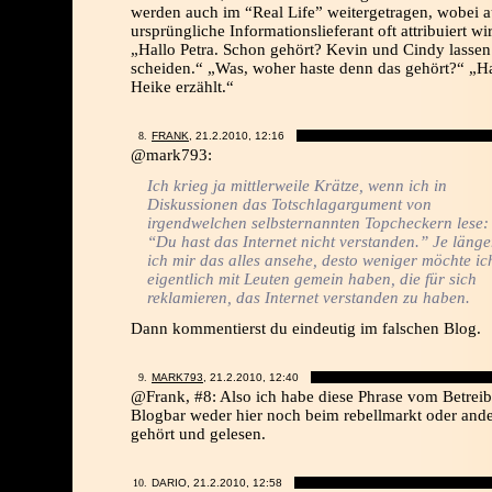
werden auch im “Real Life” weitergetragen, wobei a
ursprüngliche Informationslieferant oft attribuiert wi
„Hallo Petra. Schon gehört? Kevin und Cindy lassen
scheiden.“ „Was, woher haste denn das gehört?“ „H
Heike erzählt.“
FRANK
, 21.2.2010,
12:16
@mark793:
Ich krieg ja mittlerweile Krätze, wenn ich in
Diskussionen das Totschlagargument von
irgendwelchen selbsternannten Topcheckern lese:
“Du hast das Internet nicht verstanden.” Je länge
ich mir das alles ansehe, desto weniger möchte ic
eigentlich mit Leuten gemein haben, die für sich
reklamieren, das Internet verstanden zu haben.
Dann kommentierst du eindeutig im falschen Blog.
MARK793
, 21.2.2010,
12:40
@Frank, #8: Also ich habe diese Phrase vom Betreib
Blogbar weder hier noch beim rebellmarkt oder and
gehört und gelesen.
DARIO, 21.2.2010,
12:58