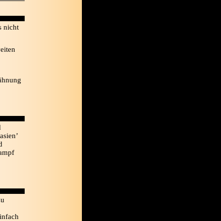
s nicht
eiten
wähnung
d
asien’
d
Kampf
zu
einfach