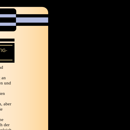
IG-
nd
t an
en und
ien
, aber
ie
ne
ch der