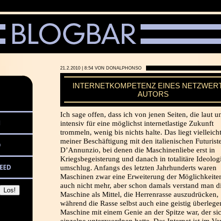
21.2.2010 | 8:54 VON DONALPHONSO
INTERNETKOMPETENZ EINES NETZWERT
AUTORS
Ich sage offen, dass ich von jenen Seiten, die laut u
M
intensiv für eine möglichst internetlastige Zukunft
trommeln, wenig bis nichts halte. Das liegt vielleich
meiner Beschäftigung mit den italienischen Futurist
D
D’Annunzio, bei denen die Maschinenliebe erst in
Kriegsbegeisterung und danach in totalitäre Ideolog
EED
umschlug. Anfangs des letzten Jahrhunderts waren
Maschinen zwar eine Erweiterung der Möglichkeiten
auch nicht mehr, aber schon damals verstand man d
Maschine als Mittel, die Herrenrasse auszudrücken,
während die Rasse selbst auch eine geistig überlege
Maschine mit einem Genie an der Spitze war, der si