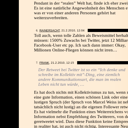
Pendant in der “realen” Welt hat, finde ich eher zwei
Es ist eine natürliche Angewohnheit des Menschen 
was er von einer anderen Personen gehört hat
weiterzuverbreiten.
RAINERSACHT
, 21.2.2010,
12:04
Toll auch, wenn tolle Zahlen als Beweismittel herhal
müssen: 1500% Zuwachs bei Twitter, jetzt 12 Millia
Facebook-User etc pp. Ich sach dann immer: Okay,
Millionen Online-Fliegen können nicht irren…
FRANK
, 21.2.2010,
12:15
Der Retweet bei Twitter ist so ein “Ich denke und
schreibe im Kollektiv mit”-Ding, eine ziemlich
andere Kommunikationsart, die man im realen
Leben nicht tun würde, …
Es hat doch nichts mit Kollektivismus zu tun, wenn
eine gute Information, einen schönen Link oder ein
lustigen Spruch (der Spruch von Marcel Weiss ist n
tatsächlich nicht lustig) an die eigenen Follower retw
Es hat vielmehr die Funktion eines Weiterreichens v
Information nebst Empfehlung des Twitterers, von 
geretweetet wird. Dass diese Funktion keine Entspr
in realiter hat, ist auch nicht richtig. Interessante Ne