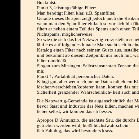
Bockmist.
Punkt 3, leistungsfähige Filter:
Man benötigt Filter, klar, z.B. Spamfilter.
Gerade dieses Beispiel zeigt jedoch auch die Risike
wenn man den Spamfilter einfach so vor sich hin filte
filtert er neben einem Teil des Spams auch einen Tei
Nichtspams, möglicherweise.
So wie die sich das bei Netzwertig vorzustellen sche
läufte es auf folgendes hinaus: Man sucht sich in ei
Katalog einen Filter nach seinem Gusto aus, installie
und bekommt ab diesem Zeitpunkt nur noch mit, wa
Filter durchläßt.
Slogan zum Mitsingen: Selbstzensur statt Zensur, die
mir.
Punkt 4, Portabilität persönlicher Daten:
Klingt gut, aber wenn ich meine Daten mit einem Kl
löschen/verschieben/kopieren kann, können das mit
Sicherheit grenzender Wahrscheinlich- keit auch and
Die Netzwertig-Gemeinde ist augenscheinlich der M
bevor Staat und Industrie das Netz killen, machen wi
lieber selbst, wir können das eh besser.
Apropos D’Annunzio, die nächtste Sau, die durchs 
getrieben werden wird, heißt höchstwahrschein-
lich Fabbing, das wird besonders krass.