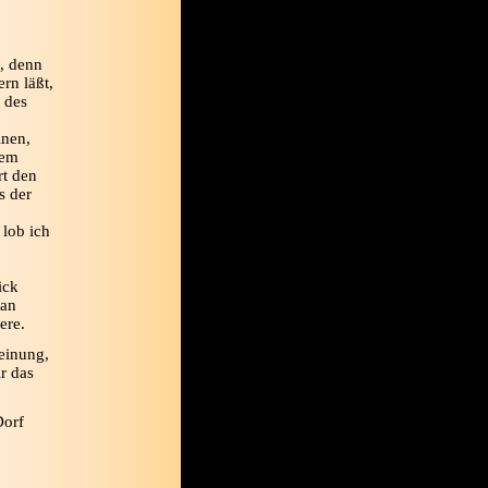
n, denn
rn läßt,
l des
inen,
nem
rt den
s der
 lob ich
ick
 an
ere.
einung,
r das
Dorf