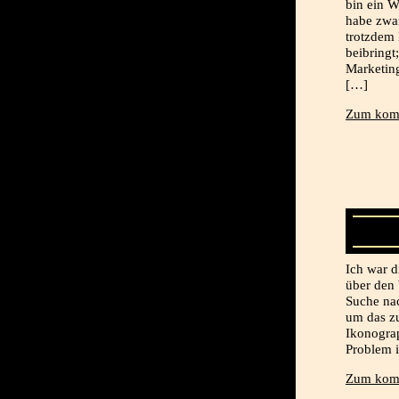
bin ein 
habe zwa
trotzdem 
beibringt
Marketing
[…]
Zum komp
Ich war d
über den 
Suche nac
um das zu
Ikonograp
Problem i
Zum komp