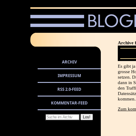
Archive f
ARCHIV
Es gibt j
grosse H
IMPRESSUM
setzen. D
dann in 
den Traff
RSS 2.0-FEED
Datensätz
kommen. 
KOMMENTAR-FEED
Zum komp