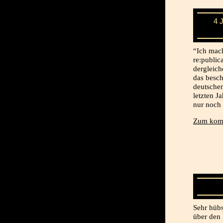
4 
“Ich mach
re:public
dergleich
das besch
deutschen
letzten 
nur noch
Zum komp
Sehr hübs
über den 