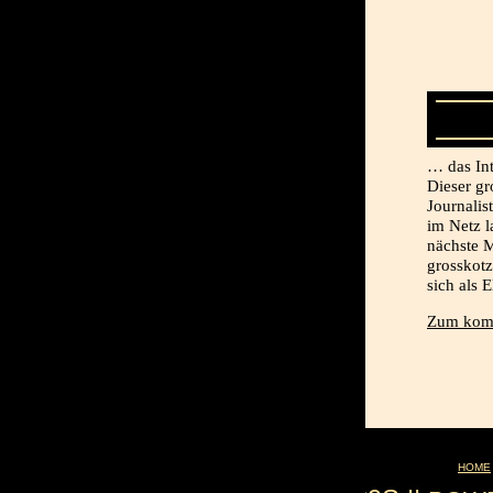
… das Int
Dieser gr
Journalis
im Netz l
nächste M
grosskotz
sich als E
Zum komp
HOME