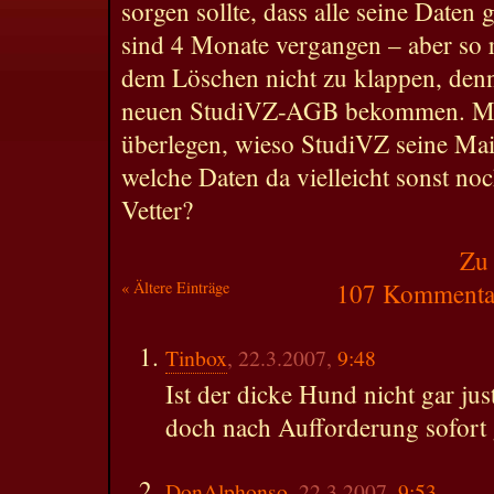
sorgen sollte, dass alle seine Daten
sind 4 Monate vergangen – aber so r
dem Löschen nicht zu klappen, denn 
neuen StudiVZ-AGB bekommen. Man 
überlegen, wieso StudiVZ seine Ma
welche Daten da vielleicht sonst no
Vetter?
Zu
« Ältere Einträge
107 Kommentar
Tinbox
, 22.3.2007,
9:48
Ist der dicke Hund nicht gar ju
doch nach Aufforderung sofort 
DonAlphonso
, 22.3.2007,
9:53