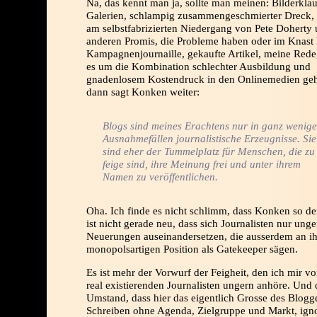
Na, das kennt man ja, sollte man meinen: Bilderklau
Galerien, schlampig zusammengeschmierter Dreck, 
am selbstfabrizierten Niedergang von Pete Doherty
anderen Promis, die Probleme haben oder im Knast 
Kampagnenjournaille, gekaufte Artikel, meine Red
es um die Kombination schlechter Ausbildung und
gnadenlosem Kostendruck in den Onlinemedien geh
dann sagt Konken weiter:
Blogs sind meines Erachtens nur in ganz wenig
Ausnahmefällen journalistische Erzeugnisse. Sie
sind eher der Tummelplatz für Menschen, die zu
feige sind, ihre Meinung frei und unter ihrem
Namen zu veröffentlichen.
Oha. Ich finde es nicht schlimm, dass Konken so de
ist nicht gerade neu, dass sich Journalisten nur unge
Neuerungen auseinandersetzen, die ausserdem an ih
monopolsartigen Position als Gatekeeper sägen.
Es ist mehr der Vorwurf der Feigheit, den ich mir v
real existierenden Journalisten ungern anhöre. Und 
Umstand, dass hier das eigentlich Grosse des Blogg
Schreiben ohne Agenda, Zielgruppe und Markt, igno