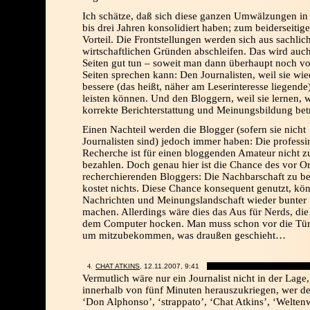
Ich schätze, daß sich diese ganzen Umwälzungen in
bis drei Jahren konsolidiert haben; zum beiderseitig
Vorteil. Die Frontstellungen werden sich aus sachli
wirtschaftlichen Gründen abschleifen. Das wird auc
Seiten gut tun – soweit man dann überhaupt noch v
Seiten sprechen kann: Den Journalisten, weil sie wie
bessere (das heißt, näher am Leserinteresse liegende
leisten können. Und den Bloggern, weil sie lernen, 
korrekte Berichterstattung und Meinungsbildung betr
Einen Nachteil werden die Blogger (sofern sie nicht
Journalisten sind) jedoch immer haben: Die professi
Recherche ist für einen bloggenden Amateur nicht z
bezahlen. Doch genau hier ist die Chance des vor Or
recherchierenden Bloggers: Die Nachbarschaft zu be
kostet nichts. Diese Chance konsequent genutzt, kön
Nachrichten und Meinungslandschaft wieder bunter
machen. Allerdings wäre dies das Aus für Nerds, die
dem Computer hocken. Man muss schon vor die Tür
um mitzubekommen, was draußen geschieht…
CHAT ATKINS
, 12.11.2007,
9:41
Vermutlich wäre nur ein Journalist nicht in der Lage,
innerhalb von fünf Minuten herauszukriegen, wer d
‘Don Alphonso’, ‘strappato’, ‘Chat Atkins’, ‘Welten