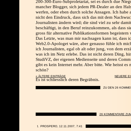
200-300-Euro-Subproletariat, sei es durch due Nie
mancher Blogger, sich jedem PR-Dealer an den Hal
werfen, oder eben durch solche Ansagen. Ich habe 
nicht den Eindruck, dass sich das mit dem Nachwuc
Journalisten ändern wird; die sind viel zu sehr damit
beschäftigt, in den Beruf reinzukommen, als dass si
gross für alternative Publikationsformen begeistern
Das Letzte, was man mir nachsagen kann ist, dass i
Web2.0-Apologet wäre, aber genauso fühle ich mic
ich Journalisten, egal ob alt oder jung, von dem erz
was ich im Netz erlebe. Das ist nicht deren Ding, hi
StudiVZ, der eigenen Medienseite und deren Comm
gibt es kein Internet mehr. Aber bitte. Wie heisst es 
schön?
« ÄLTERE EINTRÄGE
NEUERE E
Es ist schliesslich deren Begräbnis.
ZU DEN 26 KOMME
26 KOMMENTARE ZUM
PROSPERO, 12.11.2007,
7:41