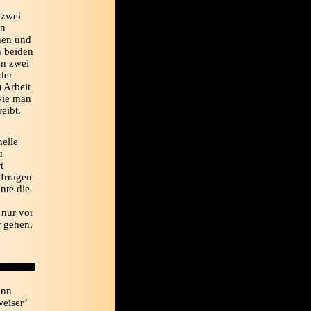
 zwei
en
chen und
h beiden
on zwei
der
) Arbeit
wie man
eibt.
nelle
u
t
frragen
nte die
 nur vor
 gehen,
enn
weiser’