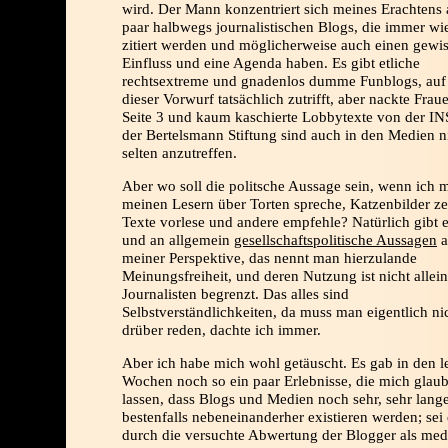
wird. Der Mann konzentriert sich meines Erachtens 
paar halbwegs journalistischen Blogs, die immer wi
zitiert werden und möglicherweise auch einen gewi
Einfluss und eine Agenda haben. Es gibt etliche
rechtsextreme und gnadenlos dumme Funblogs, auf
dieser Vorwurf tatsächlich zutrifft, aber nackte Frau
Seite 3 und kaum kaschierte Lobbytexte von der I
der Bertelsmann Stiftung sind auch in den Medien n
selten anzutreffen.
Aber wo soll die politsche Aussage sein, wenn ich m
meinen Lesern über Torten spreche, Katzenbilder ze
Texte vorlese und andere empfehle? Natürlich gibt 
und an allgemein
gesellschaftspolitische Aussagen
a
meiner Perspektive, das nennt man hierzulande
Meinungsfreiheit, und deren Nutzung ist nicht allein
Journalisten begrenzt. Das alles sind
Selbstverständlichkeiten, da muss man eigentlich ni
drüber reden, dachte ich immer.
Aber ich habe mich wohl getäuscht. Es gab in den l
Wochen noch so ein paar Erlebnisse, die mich glau
lassen, dass Blogs und Medien noch sehr, sehr lang
bestenfalls nebeneinanderher existieren werden; sei 
durch die versuchte Abwertung der Blogger als med