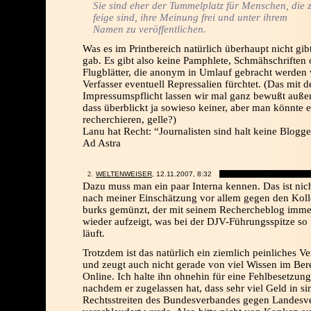
Sie sind eher der Tummelplatz für Menschen, die 
feige sind, ihre Meinung frei und unter ihrem
Namen zu veröffentlichen.
Was es im Printbereich natürlich überhaupt nicht gib
gab. Es gibt also keine Pamphlete, Schmähschriften 
Flugblätter, die anonym in Umlauf gebracht werden 
Verfasser eventuell Repressalien fürchtet. (Das mit d
Impressumspflicht lassen wir mal ganz bewußt auße
dass überblickt ja sowieso keiner, aber man könnte 
recherchieren, gelle?)
Lanu hat Recht: “Journalisten sind halt keine Blogge
Ad Astra
WELTENWEISER
, 12.11.2007,
8:32
Dazu muss man ein paar Interna kennen. Das ist nic
nach meiner Einschätzung vor allem gegen den Kol
burks gemünzt, der mit seinem Rechercheblog imme
wieder aufzeigt, was bei der DJV-Führungsspitze so 
läuft.
Trotzdem ist das natürlich ein ziemlich peinliches Ve
und zeugt auch nicht gerade von viel Wissen im Ber
Online. Ich halte ihn ohnehin für eine Fehlbesetzung
nachdem er zugelassen hat, dass sehr viel Geld in si
Rechtsstreiten des Bundesverbandes gegen Landesv