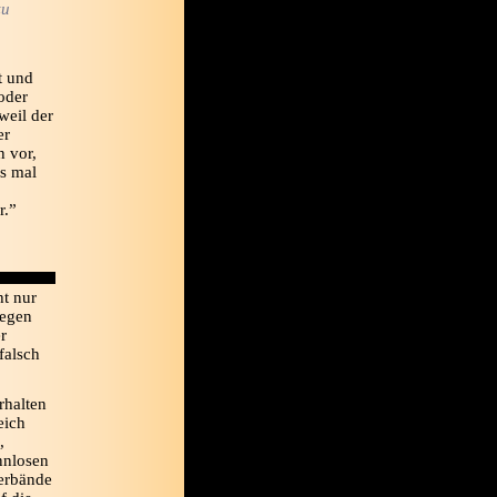
zu
t und
oder
weil der
er
n vor,
es mal
r.”
ht nur
legen
r
falsch
rhalten
eich
,
nnlosen
erbände