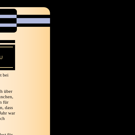
ZU
t bei
ch über
ünchen,
n für
n, dass
Jahr war
ich
est für