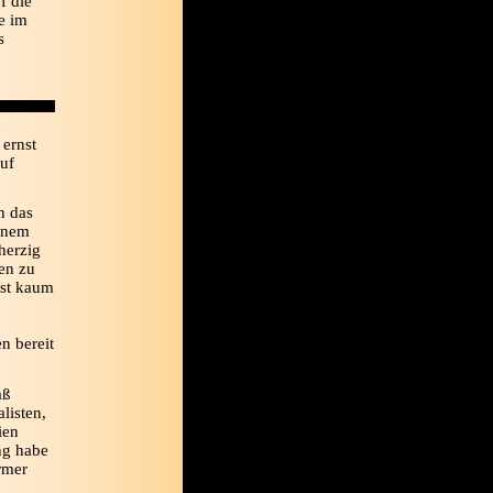
f die
e im
s
n
 ernst
auf
h das
einem
herzig
ten zu
bst kaum
n bereit
aß
listen,
ien
ng habe
rmer