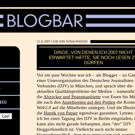
12.11.2007 | 5:00 VON DONALPHONSO
DINGE, VON DENEN ICH 2007 NICHT
ERWARTET HÄTTE, SIE NOCH LESEN 
DÜRFEN
M
Vor ein paar Wochen war ich – als Blogger – zu Gas
einer Unterorganisation des Deutschen Journalisten
Verbandes (DJV) in München, und sprach über die
D
aktuellen Qualitätsprobleme der Medien – namentli
die
Abzocker und Peanutsanbieter
von Essen bis M
EED
die nach den
Angebereien auf den Podien
die Koste
Web2.0 auf die Mitarbeiter umlegen. Und die Illusio
die
Haptik von Papier
irgendwas garantiert. Letztes 
ich bei einer Tagung des DJV in Berlin eingeladen, 
kann also nicht gerade behaupten, dass “der” DJV
bloggerfeindlich ist. Vielleicht auch nicht immer
bloggerfreundlich, aber man interessiert sich zumind