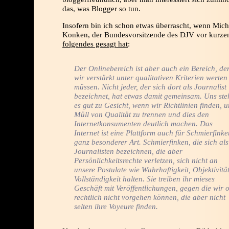
das, was Blogger so tun.
Insofern bin ich schon etwas überrascht, wenn Mich
Konken, der Bundesvorsitzende des DJV vor kurz
folgendes gesagt hat
:
Der Onlinebereich ist aber auch ein Bereich, de
wir verstärkt unter qualitativen Kriterien werten
müssen. Nicht jeder, der sich dort als Journalist
bezeichnet, hat etwas damit gemeinsam. Uns ste
es gut zu Gesicht, wenn wir Richtlinien finden, 
Müll von Qualität zu trennen und dies den
Internetkonsumenten deutlich machen. Das
Internet ist eine Plattform auch für Schmierfinke
ganz besonderer Art. Schmierfinken, die sich als
Journalisten bezeichnen, die aber
Persönlichkeitsrechte verletzen, sich nicht an
unsere Postulate wie Wahrhaftigkeit, Objektivität
Vollständigkeit halten. Sie treiben ihr mieses
Geschäft mit Veröffentlichungen, gegen die wir o
rechtlich nicht vorgehen können, die aber nicht
selten ihre Voyeure finden.