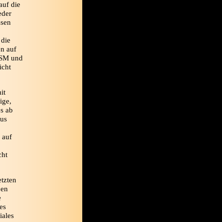
auf die
eder
ssen
 die
en auf
NSM und
icht
it
ige,
es ab
us
 auf
cht
etzten
ben
e
es
iales