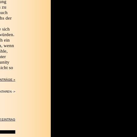
gung
s zu
auch
hs der
e sich
 würden.
ch ein
h, wenn
ähle,
nter
unity
nicht so
INTRÄGE »
NTAREN ->
 EINTRAG