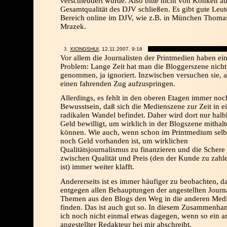
verschleudert wurde. Also bitte nicht von Konken au
Gesamtqualität des DJV schließen. Es gibt gute Leut
Bereich online im DJV, wie z.B. in München Thoma
Mrazek.
XIONGSHUI
, 12.11.2007,
9:18
Vor allem die Journalisten der Printmedien haben ei
Problem: Lange Zeit hat man die Bloggerszene nicht
genommen, ja ignoriert. Inzwischen versuchen sie, 
einen fahrenden Zug aufzuspringen.
Allerdings, es fehlt in den oberen Etagen immer noc
Bewusstsein, daß sich die Medienszene zur Zeit in 
radikalen Wandel befindet. Daher wird dort nur halb
Geld bewilligt, um wirklich in der Blogszene mithal
können. Wie auch, wenn schon im Printmedium sel
noch Geld vorhanden ist, um wirklichen
Qualitätsjournalismus zu finanzieren und die Schere
zwischen Qualität und Preis (den der Kunde zu zahle
ist) immer weiter klafft.
Andererseits ist es immer häufiger zu beobachten, d
entgegen allen Behauptungen der angestellten Journa
Themen aus den Blogs den Weg in die anderen Med
finden. Das ist auch gut so. In diesem Zusammenha
ich noch nicht einmal etwas dagegen, wenn so ein a
angestellter Redakteur bei mir abschreibt.