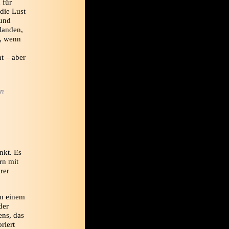
 für
die Lust
 und
landen,
e, wenn
t – aber
en
nkt. Es
rn mit
rer
on einem
der
ens, das
riert