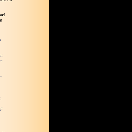
ael
em
n
ht
um
n
,
ft