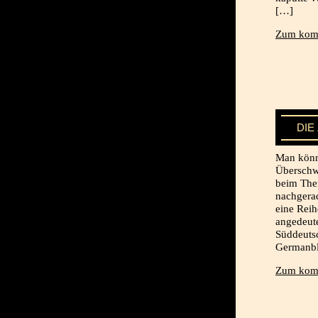
[…]
Zum komp
DIE
Man könnt
Überschw
beim Them
nachgerad
eine Reih
angedeute
Süddeutsc
Germanb
Zum komp