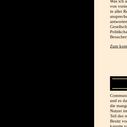
Was ich a
von vorn
in aller 
ansprech
antworten
Gesellsch
Politikch
Besucher
Zum komp
Communit
und es da
die mange
Nutzer i
Teil des 
Besitz vo
kaputte v