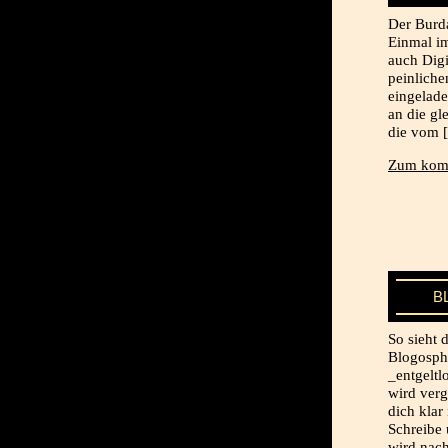
Der Burda
Einmal im
auch Digi
peinliche
eingelade
an die gl
die vom 
Zum komp
B
So sieht 
Blogosphä
_entgeltl
wird verg
dich klar
Schreibe 
wird nach