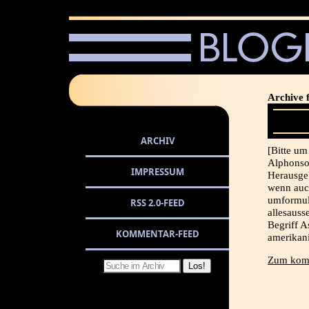
Archive 
ARCHIV
[Bitte um
Alphonso,
IMPRESSUM
Herausgeb
wenn auch
umformul
RSS 2.0-FEED
allesauss
Begriff A
KOMMENTAR-FEED
amerikan
Zum komp