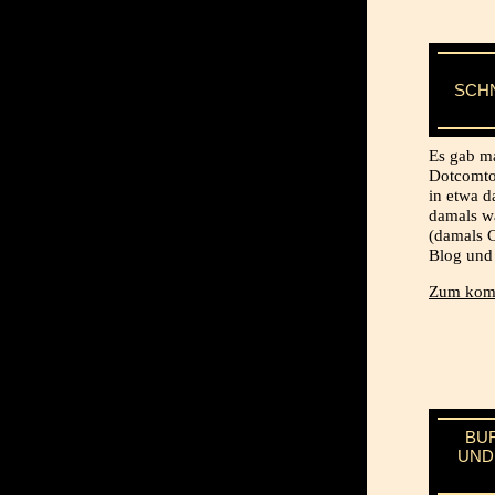
SCH
Es gab ma
Dotcomto
in etwa d
damals w
(damals C
Blog und 
Zum komp
BU
UND