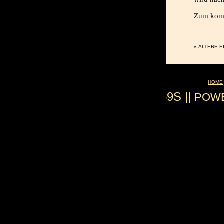
Zum komp
« ÄLTERE 
HOME
0.059S ||
POW