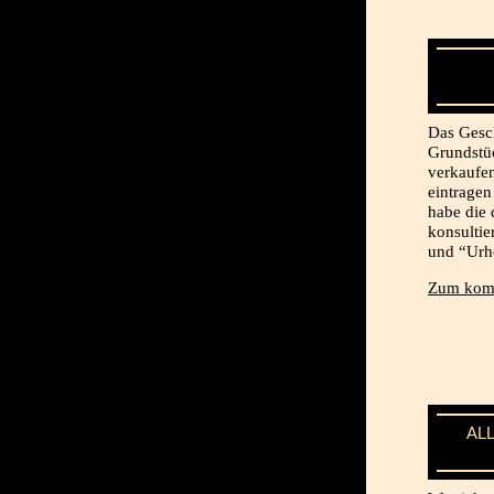
Das Gesch
Grundstü
verkaufe
eintragen
habe die
konsultier
und “Urh
Zum komp
AL