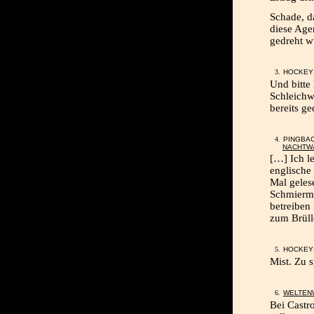
Schade, d
diese Age
gedreht w
HOCKEYS
Und bitte
Schleichw
bereits ge
PINGBA
NACHTW
[…] Ich l
englische
Mal geles
Schmiermi
betreiben 
zum Brül
HOCKEYS
Mist. Zu s
WELTEN
Bei Castro