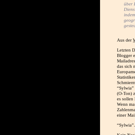
über P
Diens
indem
geogr
gesteu
Aus der
W
Letzten D
Blogger e
Mailadres
das sich 
Europamei
Statistik
Schmiermi
“Sylwia” 
(O-Ton) 
es sollen
Wenn man
Zahlenmat
einer Mai
“Sylwia”.