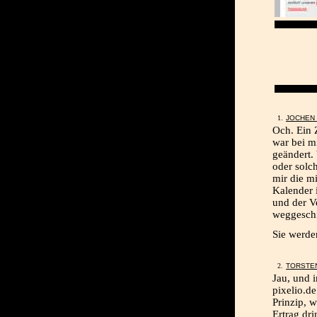
JOCHEN
Och. Ein 
war bei m
geändert.
oder solc
mir die mi
Kalender 
und der V
weggeschi
Sie werde
TORSTE
Jau, und 
pixelio.d
Prinzip, 
Ertrag dr