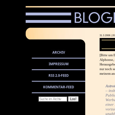
31.3.2008 |
ARCHIV
[Bitte um 
Alphonso,
IMPRESSUM
Herausgebe
nur noch se
meinem an
RSS 2.0-FEED
Astro
KOMMENTAR-FEED
– ins
Publi
Werbe
einer
vorzu
unabh