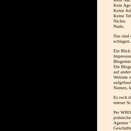
Kein Nac
Kein Age
Keine Ad
Keine Te
Nichts.
Nada.
Das sind
schlagen.
Ein Blick
Impressu
Blogeintr
Die Bloge
auf ander
Website v
aufgebaut
Namen, k
Es roch d
mieser S
Per WHOI
polnisch
Agentur 
Geschäft