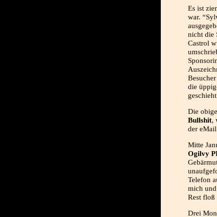
Es ist zie
war. “Syl
ausgegeb
nicht die
Castrol w
umschrieb
Sponsorin
Auszeich
Besucher 
die üppig
geschieht
Die obige
Bullshit
,
der eMail
Mitte Jan
Ogilvy 
Gebärmutt
unaufgefo
Telefon 
mich un
Rest floß
Drei Mon