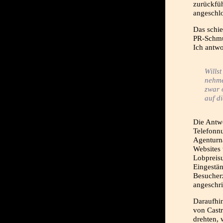
zurückfü
angeschlo
Das schie
PR-Schmu
Ich antwo
Willst
nehme
zwar 
auf d
Die Antw
Telefonn
Agenturna
Websites 
Lobpreisu
Eingestän
Besucher
angeschr
Daraufhin
von Castr
drehten, 