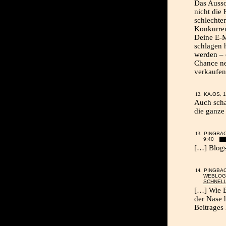
Das Ausso
nicht die
schlechte
Konkurren
Deine E-M
schlagen 
werden – 
Chance ne
verkaufen
KA.OS, 1
Auch schad
die ganze
PINGBA
9:40
[…] Blogs
PINGBA
WEBLOG 
SCHNELL
[…] Wie B
der Nase 
Beitrages