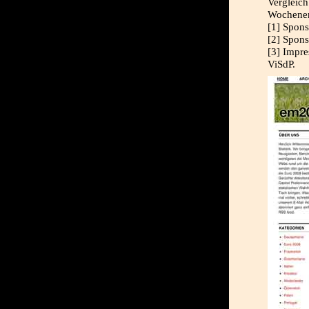
Vergleich
Wochenen
[1] Spon
[2] Spon
[3] Impre
ViSdP.