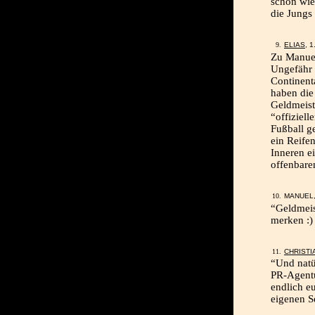
schon wie
die Jungs
ELIAS
, 
Zu Manuel
Ungefähr 
Continent
haben die
Geldmeist
“offiziel
Fußball g
ein Reife
Inneren ei
offenbar
MANUEL,
“Geldmeis
merken :)
CHRISTI
“Und natü
PR-Agentu
endlich e
eigenen S