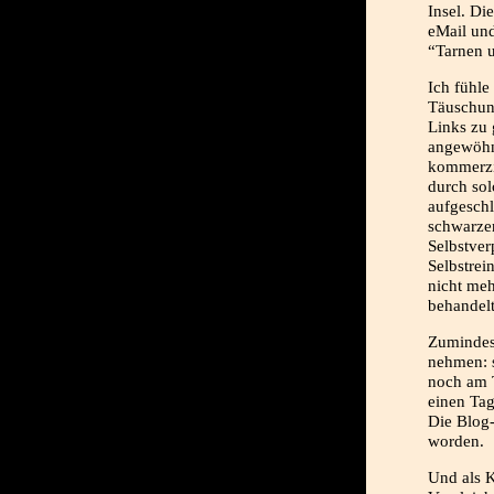
Insel. Di
eMail und
“Tarnen 
Ich fühle
Täuschun
Links zu 
angewöhn
kommerzie
durch so
aufgeschl
schwarzen
Selbstver
Selbstrei
nicht meh
behandelt
Zumindest
nehmen: s
noch am 
einen Tag
Die Blog-
worden.
Und als K