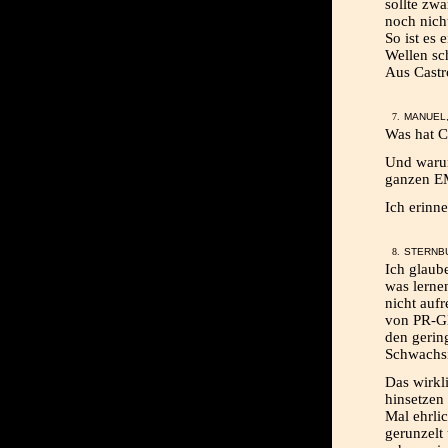
sollte zwa
noch nich
So ist es 
Wellen sch
Aus Castro
MANUEL,
Was hat C
Und warum
ganzen EM
Ich erin
STERNBU
Ich glaube
was lerne
nicht auf
von PR-Gl
den gerin
Schwachsi
Das wirkli
hinsetzen
Mal ehrlic
gerunzelt