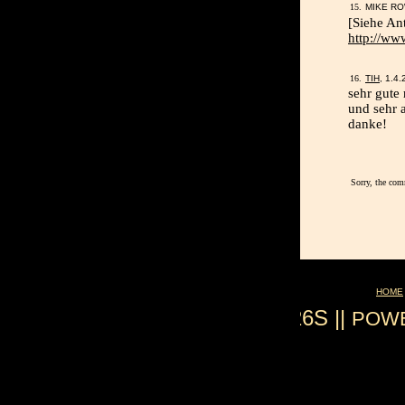
MIKE RO
[Siehe An
http://www
TIH
, 1.4
sehr gute
und sehr 
danke!
Sorry, the com
HOME
0.026S ||
POW