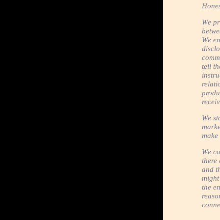
Hones
We pr
betwe
We en
disclo
commu
tell t
instr
relat
produ
receiv
We st
marke
make 
We co
there
and th
might 
the en
reaso
conne