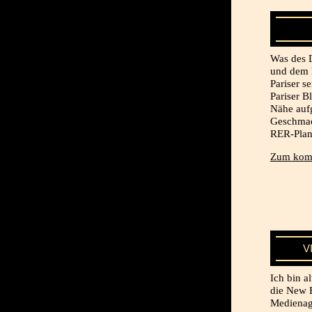
Was des D
und dem 
Pariser s
Pariser B
Nähe aufg
Geschmack
RER-Plan
Zum komp
V
Ich bin a
die New 
Medienag