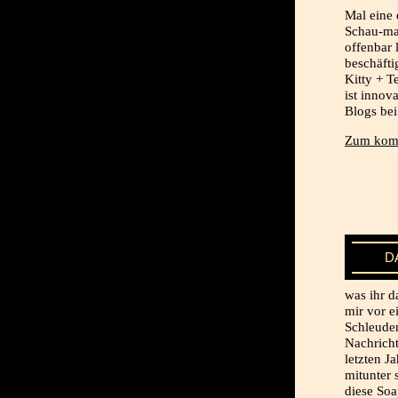
Mal eine 
Schau-ma
offenbar 
beschäfti
Kitty + T
ist innov
Blogs bei
Zum komp
D
was ihr d
mir vor e
Schleuder
Nachricht
letzten J
mitunter
diese Soa