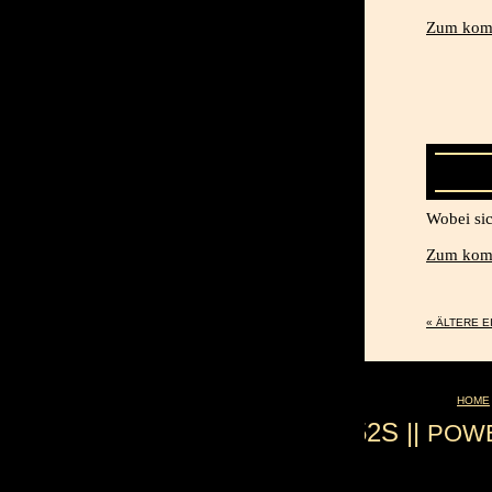
Zum komp
Wobei sic
Zum komp
« ÄLTERE 
HOME
0.052S ||
POW