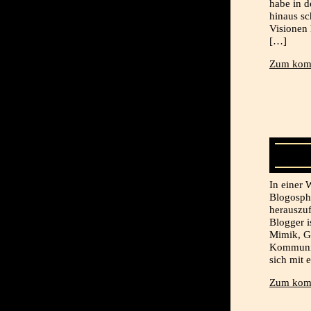
habe in 
hinaus sc
Visionen
[…]
Zum komp
In einer 
Blogosphä
herauszu
Blogger i
Mimik, Ge
Kommunika
sich mit 
Zum komp