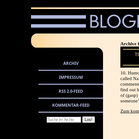
Archive f
T
ARCHIV
10. Humo
IMPRESSUM
called Na
commenter
find out 
RSS 2.0-FEED
of (gasp)
someone’s
KOMMENTAR-FEED
Zum komp