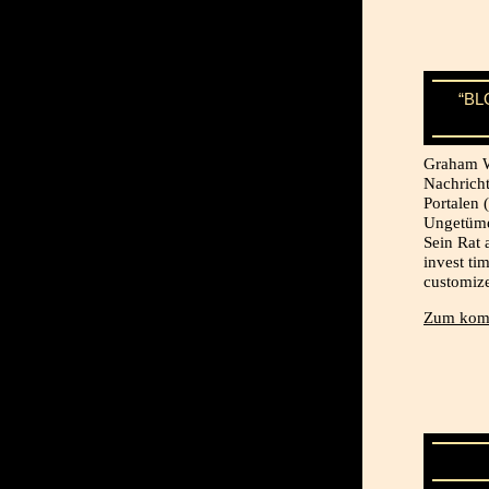
“BL
Graham We
Nachricht
Portalen 
Ungetüme 
Sein Rat 
invest ti
customize
Zum komp