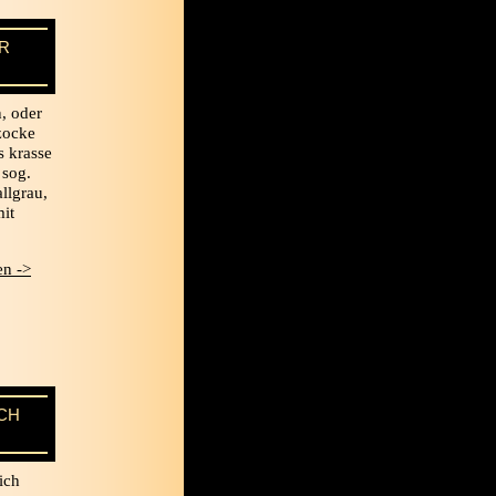
R
, oder
bzocke
s krasse
 sog.
llgrau,
it
n ->
CH
ich