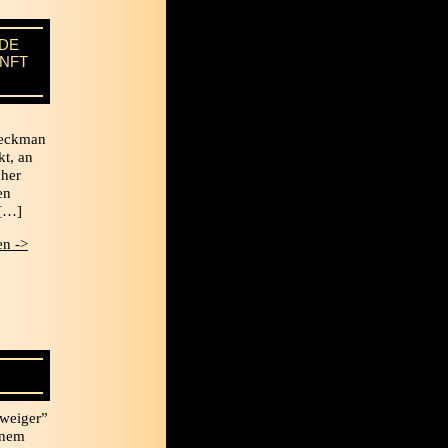
NDE
UNFT
Dieckman
t, an
cher
en
 […]
n ->
hweiger”
inem