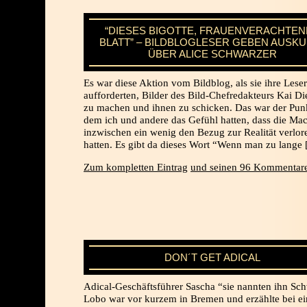
“DIESES BIGOTTE, FRAUENVERACHTE
BLATT” – BILDBLOGLESER GEBEN AUSK
ÜBER ALICE SCHWARZER
Es war diese Aktion vom Bildblog, als sie ihre Leser
aufforderten, Bilder des Bild-Chefredakteurs Kai 
zu machen und ihnen zu schicken. Das war der Punk
dem ich und andere das Gefühl hatten, dass die Ma
inzwischen ein wenig den Bezug zur Realität verlor
hatten. Es gibt da dieses Wort “Wenn man zu lange
Zum kompletten Eintrag
und seinen 96 Kommentare
DON´T GET ADICAL
Adical-Geschäftsführer Sascha “sie nannten ihn Sc
Lobo war vor kurzem in Bremen und erzählte bei e