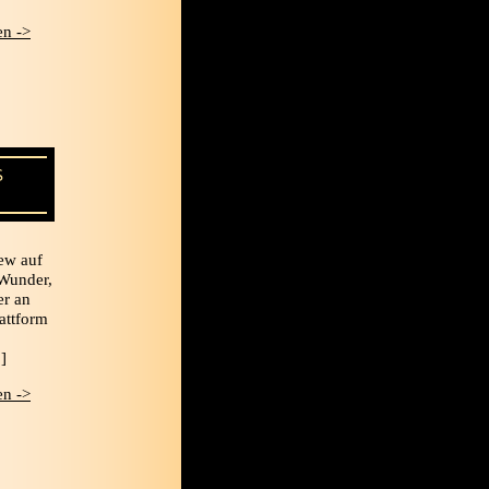
n ->
S
ew auf
 Wunder,
er an
lattform
,
]
n ->