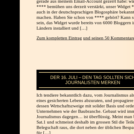
gerade aus meinem Email-Account gezerrt habe: wi
**** bemühen uns derzeit verstärkt, unser Widget 
auch in der deutschsprachigen Blogosphäre bekann
machen. Haben Sie schon von **** gehört? Kann 
sein, das Widget wurde bereits von 6000 Bloggern i
Ländern installiert und […]
Zum kompletten Eintrag
und seinen 50 Kommentare
DER 16. JULI – DEN TAG SOLLTEN SIC
JOURNALISTEN MERKEN
Ich tendiere bekanntlich dazu, vom Journalismus al
eines gesicherten Lebens abzuraten, und propagiere 
dessen Wirtschaftszweige mit solider Basis und orde
Unternehmen wie der Baubranche. Gebaut wird imm
Journalismus dagegen… ist überflüssig. Meint man 
Sat.1 und schmeisst deshalb im grossen Stil die Teil
Belegschaft raus, die dort neben der üblichen Besp
für […]