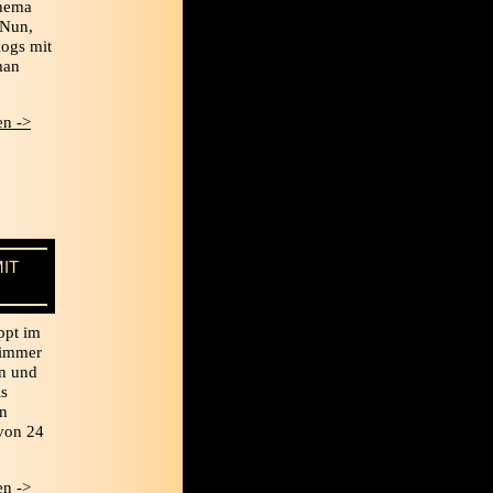
Thema
 Nun,
logs mit
man
n ->
IT
ppt im
 immer
en und
ls
n
 von 24
n ->