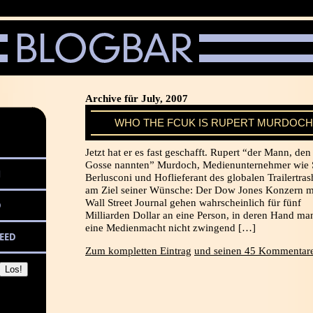
Archive für July, 2007
WHO THE FCUK IS RUPERT MURDOCH
Jetzt hat er es fast geschafft. Rupert “der Mann, den 
Gosse nannten” Murdoch, Medienunternehmer wie S
M
Berlusconi und Hoflieferant des globalen Trailertrash
am Ziel seiner Wünsche: Der Dow Jones Konzern m
Wall Street Journal gehen wahrscheinlich für fünf
D
Milliarden Dollar an eine Person, in deren Hand ma
eine Medienmacht nicht zwingend […]
EED
Zum kompletten Eintrag
und seinen 45 Kommentare