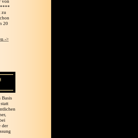
r von
*****
t zu
schon
n 20
n ->
H
s Basis
statt
ntlichen
er,
bei
e der
assung